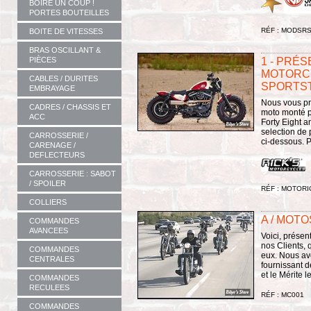
BOIRE UN COUP !
PORTES BOUTEILLES
RÉF : MODSR
BOITE DE VITESSES
BRAS OSCILLANT &
PIÈCES
1 - PRÉ
MOTORCY
CABLES / DURITES
SPORTSTE
EMBRAYAGE
Nous vous pré
CADRES / CHASSIS ET
moto monté p
ACC
Forty Eight a
selection de 
CARROSSERIE /
ci-dessous. P
CARENAGE /
DEFLECTEURS
CARROSSERIE : SABOT
/ SPOILER
RÉF : MOTORI
COLLIERS
A / MOTO
COMMANDES
AVANCEES
Voici, prése
nos Clients, 
COMMANDES
eux. Nous av
CENTRALES
fournissant d
et le Mérite le
COMMANDES
RECULEES
RÉF : MC001
COMMANDES