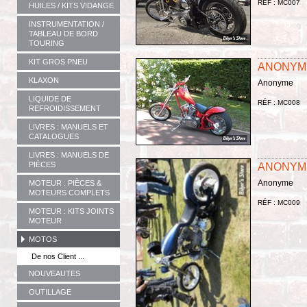
RÉF : MC007
HUILES / KITS VIDANGE
INSTRUMENTATION /
TABLEAU DE BORD
TOURING
KIT GROS PNEU
ANONYM
KLAXON
Anonyme
LIQUIDE DE
RÉF : MC008
REFROIDISSEMENT
LIVRES : MANUELS ET
CATALOGUES
LIVRES : MANUELS DE
PIÈCES
ANONYM
Anonyme
MOTEUR : PIÈCES &
MOTEURS COMPLETS
RÉF : MC009
MOTEUR : KITS JOINTS
MOTEUR
MOTOS
De nos Client ...
NOUVEAUTES
OUTILLAGE