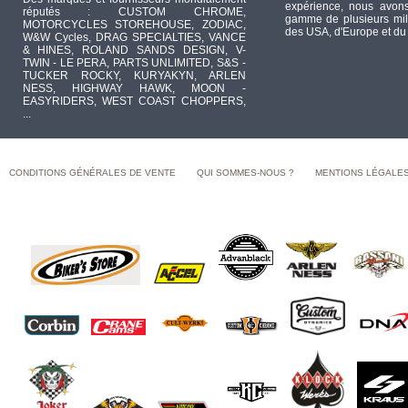
expérience, nous avons
réputés : CUSTOM CHROME,
gamme de plusieurs mill
MOTORCYCLES STOREHOUSE, ZODIAC,
des USA, d'Europe et du
W&W Cycles, DRAG SPECIALTIES, VANCE
& HINES, ROLAND SANDS DESIGN, V-
TWIN - LE PERA, PARTS UNLIMITED, S&S -
TUCKER ROCKY, KURYAKYN, ARLEN
NESS, HIGHWAY HAWK, MOON -
EASYRIDERS, WEST COAST CHOPPERS,
...
CONDITIONS GÉNÉRALES DE VENTE
QUI SOMMES-NOUS ?
MENTIONS LÉGALE