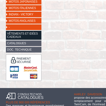
MOTOS JAPONAISES
MOTOS ITALIENNES
INDIAN - VICTORY
MOTOS ANGLAISES
-
VÊTEMENTS ET IDÉES
CADEAUX
CATALOGUES
DOC. TECHNIQUE
PAIEMENT
SÉCURISÉ
CONSULTEZ NOS
HARLEY DAVIDSON :
CATALOGUES
propose des accessoires
remplacement pour 
PLUS DE 900 000 RÉFÉRENCES :
TwinCam, de l'Ironhead 
Des marques et fournisseurs mondialement