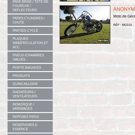
PARE BRISE / TETE DE
FOURCHE /
ANONYME
DEFLECTEURS
Moto de Géra
PARES CYLINDRES /
CHUTE
RÉF : MC010
PARTIES CYCLE
PLAQUES
IMMATRICULATION ET
ACC
PNEUS /CHAMBRES
/VALVES
PORTE BAGAGES
PRODUITS
QUINCAILLERIE
RADIATEURS /
VENTILATEURS
REMORQUE /
ARRIMAGES
REPOSES PIEDS
RESERVOIRS D
ESSENCE