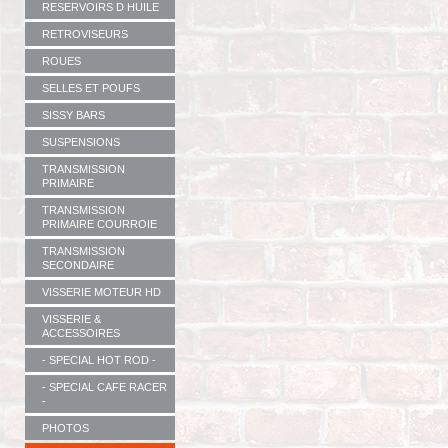
RESERVOIRS D HUILE
RETROVISEURS
ROUES
SELLES ET POUFS
SISSY BARS
SUSPENSIONS
TRANSMISSION
PRIMAIRE
TRANSMISSION
PRIMAIRE COURROIE
TRANSMISSION
SECONDAIRE
VISSERIE MOTEUR HD
VISSERIE &
ACCESSOIRES
- SPECIAL HOT ROD -
- SPECIAL CAFE RACER
-
PHOTOS