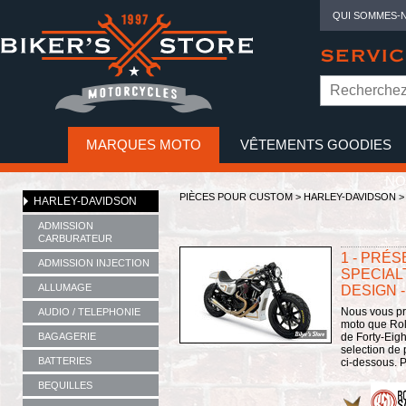
QUI SOMMES-
SERVIC
MARQUES MOTO
VÊTEMENTS GOODIES
NO
PIÈCES POUR CUSTOM >
HARLEY-DAVIDSON
HARLEY-DAVIDSON
ADMISSION
CARBURATEUR
1 - PRÉ
ADMISSION INJECTION
SPECIAL
ALLUMAGE
DESIGN 
Nous vous pré
AUDIO / TELEPHONIE
moto que Rol
BAGAGERIE
de Forty-Eigh
selection de 
BATTERIES
ci-dessous. P
BEQUILLES