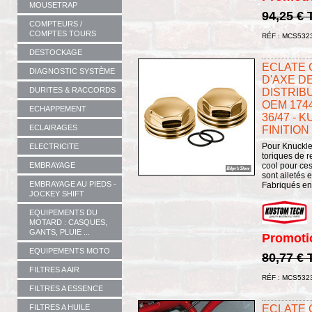
MOUSETRAP
94,25 €
COMPTEURS /
COMPTES TOURS
RÉF : MCS532
DESTOCKAGE
ECLATE G 
DIAGNOSTIC SYSTÈME
D'AXE D
DURITES & RACCORDS
DISTRIBU
OEM 174
ECHAPPEMENT
36/47 - 
ECLAIRAGES
FINITION
Pour Knuckle
ELECTRICITE
toriques de 
cool pour ces
EMBRAYAGE
sont ailetés 
EMBRAYAGE AU PIEDS -
Fabriqués en 
JOCKEY SHIFT
EQUIPEMENTS DU
MOTARD : CASQUES,
GANTS, PLUIE ...
Promoti
EQUIPEMENTS MOTO
80,77 €
FILTRES A AIR
RÉF : MCS532
FILTRES A ESSENCE
ECLATE G 
FILTRES A HUILE