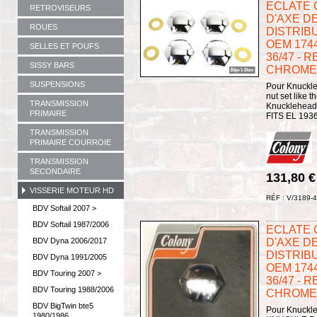
ECLATE G 
RETROVISEURS
D'AXE D
ROUES
DISTRIBU
OEM 174
SELLES ET POUFS
36/47 - 
SISSY BARS
CHROME -
SUSPENSIONS
Pour Knuckle
nut set like 
TRANSMISSION
Knuckleheads
PRIMAIRE
FITS EL 193
TRANSMISSION
PRIMAIRE COURROIE
TRANSMISSION
SECONDAIRE
131,80 
VISSERIE MOTEUR HD
RÉF : V/3189-4
BDV Softail 2007 >
BDV Softail 1987/2006
ECLATE G 
BDV Dyna 2006/2017
D'AXE D
DISTRIBU
BDV Dyna 1991/2005
OEM 174
BDV Touring 2007 >
36/47 - 
BDV Touring 1988/2006
CHROME -
BDV BigTwin bte5
Pour Knuckle
1980/1986