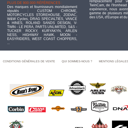
remplacement pour 
PLUS DE 900 000 RÉFÉRENCES :
TwinCam, de l'Ironhead 
Des marques et fournisseurs mondialement
expérience, nous avons
réputés : CUSTOM CHROME,
gamme de plusieurs mill
MOTORCYCLES STOREHOUSE, ZODIAC,
des USA, d'Europe et du
W&W Cycles, DRAG SPECIALTIES, VANCE
& HINES, ROLAND SANDS DESIGN, V-
TWIN - LE PERA, PARTS UNLIMITED, S&S -
TUCKER ROCKY, KURYAKYN, ARLEN
NESS, HIGHWAY HAWK, MOON -
EASYRIDERS, WEST COAST CHOPPERS,
...
CONDITIONS GÉNÉRALES DE VENTE
QUI SOMMES-NOUS ?
MENTIONS LÉGALE