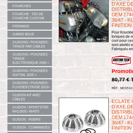
D'AXE D
FOURCHES
DISTRIBU
OEM 174
FOURCHE : TES DE
FOURCHE CUSTOM
36/47 - 
FINITION
FREINAGE
Pour Knuckle
GARDE BOUE
toriques de 
cool pour ces
GUIDONS / POIGNEES -
sont ailetés 
TIRAGE PAR CABLES
Fabriqués en 
GUIDONS / POIGNEES -
TIRAGE
ELECTRONIQUE 2008 >
Promoti
GUIDONS / POIGNEES -
SOFTAIL 2025 >
80,77 €
GUIDONS / POIGNEES -
FLHXSE/FLTRXSE 2023>
RÉF : MCS532
GUIDON KIT AVEC
CÂBLES
ECLATE G 
D'AXE D
GUIDON / SPORTSTER
RH1250S / RH975
DISTRIBU
OEM 174
GUIDON : RISERS
36/47 - 
GUIDON : COMMANDES
FINITION