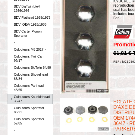
KNUCKLE RO
reproduction 
BDV BigTwin bte4
seal has been
1936/1986
includes four
BDV Flathead 1929/1973
For ...
BDV IOE/V 1915/1936
BDV Carter Pignon
Sportster
-
Promoti
Culbuteurs M8 2017 >
61,81 €
Culbuteurs TwinCam
99/17
RÉF : MCS989
Culbuteurs BigTwin 84/99
Culbuteurs Shovelhead
66/84
Culbuteurs Panhead
48/65
Culbuteurs Knucklehead
36/47
ECLATE G 
D'AXE D
Culbuteurs Sportster
DISTRIBU
86/21
OEM 174
Culbuteurs Sportster
36/47 - 
57/85
PARKERE
-