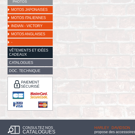
PHOTOS
MOTOS JAPONAISES
MOTOS ITALIENNES
INDIAN - VICTORY
MOTOS ANGLAISES
-
VÊTEMENTS ET IDÉES
CADEAUX
CATALOGUES
DOC. TECHNIQUE
PAIEMENT
SÉCURISÉ
CONSULTEZ NOS
HARLEY DAVIDSON :
CATALOGUES
propose des accessoires