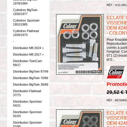
1978/1984
RÉF : V/11-081
Cylindres BigTwin
1930/1977
ECLATE G 
Cylindres Sportster
VISSERI
1952/1985
OEM 4248
Cylindres Flathead
- COLONY
1930/1973
Pour Knuckle
-
Reproduction
usinés à part
Distribution M8 2024 >
l'original. C
Distribution M8 2017 >
071 (2) boulo
et 0...
Distribution TwinCam
99/17
Distribution BigTwin 87/99
Distribution BigTwin 70/86
Promoti
Distribution BigTwin 36/69
Distribution Flathead
29,52 €
37/73
RÉF : MCS989
Distribution Sportster
04/21
Distribution Sportster
ECLATE G 
91/03
VISSERI
Distribution Sportster
OEM 4248 
52/90