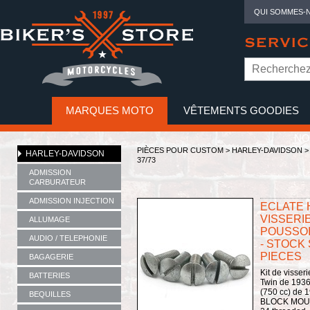
QUI SOMMES-
SERVIC
MARQUES MOTO
VÊTEMENTS GOODIES
NO
PIÈCES POUR CUSTOM >
HARLEY-DAVIDSON
HARLEY-DAVIDSON
37/73
ADMISSION
CARBURATEUR
ADMISSION INJECTION
ECLATE H
VISSERI
ALLUMAGE
POUSSOIR
AUDIO / TELEPHONIE
- STOCK 
PIECES
BAGAGERIE
Kit de visser
BATTERIES
Twin de 1936
(750 cc) de 
BEQUILLES
BLOCK MOUN