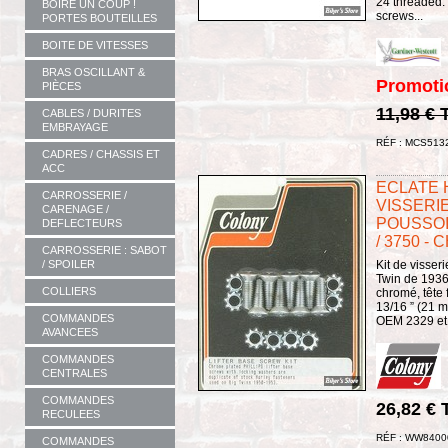
24 threaded.
BOIRE UN COUP !
screws...
PORTES BOUTEILLES
BOITE DE VITESSES
BRAS OSCILLANT &
Promoti
PIÈCES
11,98 € 
CABLES / DURITES
EMBRAYAGE
RÉF : MCS513
CADRES / CHASSIS ET
ACC
ECLATE H
CARROSSERIE /
VISSERI
CARENAGE /
POUSSOIR
DEFLECTEURS
/ 3750 -
CARROSSERIE : SABOT
/ SPOILER
Kit de visser
Twin de 1936
COLLIERS
chromé, tête 
13/16 ” (21 
COMMANDES
OEM 2329 et 
AVANCEES
COMMANDES
CENTRALES
COMMANDES
26,82 €
RECULEES
RÉF : WW8400
COMMANDES