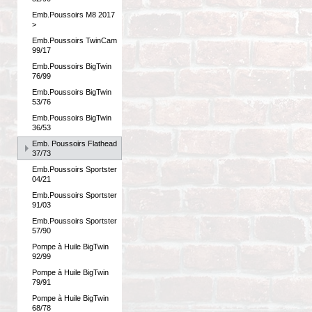
Emb.Poussoirs M8 2017
>
Emb.Poussoirs TwinCam
99/17
Emb.Poussoirs BigTwin
76/99
Emb.Poussoirs BigTwin
53/76
Emb.Poussoirs BigTwin
36/53
Emb. Poussoirs Flathead
37/73
Emb.Poussoirs Sportster
04/21
Emb.Poussoirs Sportster
91/03
Emb.Poussoirs Sportster
57/90
Pompe à Huile BigTwin
92/99
Pompe à Huile BigTwin
79/91
Pompe à Huile BigTwin
68/78