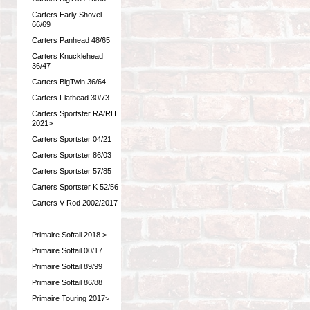
Carters Early Shovel
66/69
Carters Panhead 48/65
Carters Knucklehead
36/47
Carters BigTwin 36/64
Carters Flathead 30/73
Carters Sportster RA/RH
2021>
Carters Sportster 04/21
Carters Sportster 86/03
Carters Sportster 57/85
Carters Sportster K 52/56
Carters V-Rod 2002/2017
-
Primaire Softail 2018 >
Primaire Softail 00/17
Primaire Softail 89/99
Primaire Softail 86/88
Primaire Touring 2017>