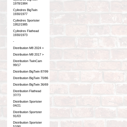
1978/1984
Cylindres BigTwin
1930/1977
Cylindres Sportster
1952/1985
Cylindres Flathead
1930/1973
-
Distribution M8 2024 >
Distribution M8 2017 >
Distribution TwinCam
99/17
Distribution BigTwin 87/99
Distribution BigTwin 70/86
Distribution BigTwin 36/69
Distribution Flathead
37/73
Distribution Sportster
04/21
Distribution Sportster
91/03
Distribution Sportster
52/90