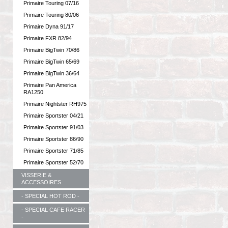
Primaire Touring 07/16
Primaire Touring 80/06
Primaire Dyna 91/17
Primaire FXR 82/94
Primaire BigTwin 70/86
Primaire BigTwin 65/69
Primaire BigTwin 36/64
Primaire Pan America
RA1250
Primaire Nightster RH975
Primaire Sportster 04/21
Primaire Sportster 91/03
Primaire Sportster 86/90
Primaire Sportster 71/85
Primaire Sportster 52/70
VISSERIE &
ACCESSOIRES
- SPECIAL HOT ROD -
- SPECIAL CAFE RACER
-