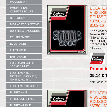
MOUSETRAP
ECLATE H
COMPTEURS /
COMPTES TOURS
VISSERI
POUSSOIR
DESTOCKAGE
/ 3750 -
DIAGNOSTIC SYSTÈME
8102-16
DURITES & RACCORDS
Kit de visser
Twin de 1936
ECHAPPEMENT
(750 cc) de 
MOUNT KIT, O
ECLAIRAGES
45" SV(NU) 
45’s 19...
ELECTRICITE
EMBRAYAGE
EMBRAYAGE AU PIEDS -
JOCKEY SHIFT
Promoti
EQUIPEMENTS DU
25,14 €
MOTARD : CASQUES,
GANTS, PLUIE ...
RÉF : MCS513
EQUIPEMENTS MOTO
ECLATE H
FILTRES A AIR
VISSERI
FILTRES A ESSENCE
POUSSOIR
/ 3750 -
FILTRES A HUILE