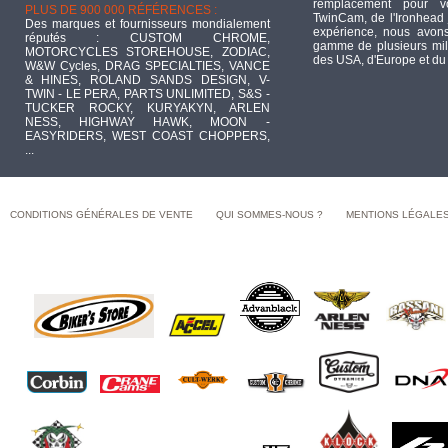
remplacement pour 
PLUS DE 900 000 RÉFÉRENCES :
TwinCam, de l'Ironhead 
Des marques et fournisseurs mondialement
expérience, nous avons
réputés : CUSTOM CHROME,
gamme de plusieurs mill
MOTORCYCLES STOREHOUSE, ZODIAC,
des USA, d'Europe et du
W&W Cycles, DRAG SPECIALTIES, VANCE
& HINES, ROLAND SANDS DESIGN, V-
TWIN - LE PERA, PARTS UNLIMITED, S&S -
TUCKER ROCKY, KURYAKYN, ARLEN
NESS, HIGHWAY HAWK, MOON -
EASYRIDERS, WEST COAST CHOPPERS,
...
CONDITIONS GÉNÉRALES DE VENTE
QUI SOMMES-NOUS ?
MENTIONS LÉGALE