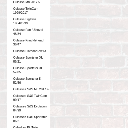
Culasse M8 2017 >
Culasse TwinCam
1999/2017
Culasse BigTwin
1984/1999
Culasse Pan / Shovel
48/84
Culasse Knucklehead
36/47
Culasse Flathead 29/73
Culasse Sportster XL
86/21
Culasse Sportster XL
57/85
Culasse Sportster K
52/56
Culasses S&S M8 2017 >
Culasses S&S TwinCam
99/17
Culasses S&S Evolution
84/99
Culasses S&S Sportster
86/21
Cylindres BigTwin