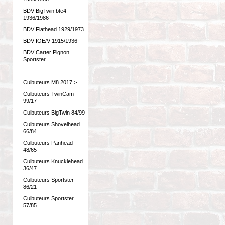
BDV BigTwin bte4
1936/1986
BDV Flathead 1929/1973
BDV IOE/V 1915/1936
BDV Carter Pignon
Sportster
-
Culbuteurs M8 2017 >
Culbuteurs TwinCam
99/17
Culbuteurs BigTwin 84/99
Culbuteurs Shovelhead
66/84
Culbuteurs Panhead
48/65
Culbuteurs Knucklehead
36/47
Culbuteurs Sportster
86/21
Culbuteurs Sportster
57/85
-