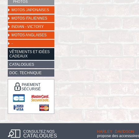
PHOTOS
MOTOS JAPONAISES
MOTOS ITALIENNES
INDIAN - VICTORY
MOTOS ANGLAISES
-
VÊTEMENTS ET IDÉES
CADEAUX
CATALOGUES
DOC. TECHNIQUE
PAIEMENT
SÉCURISÉ
CONSULTEZ NOS
HARLEY DAVIDSON :
CATALOGUES
propose des accessoires