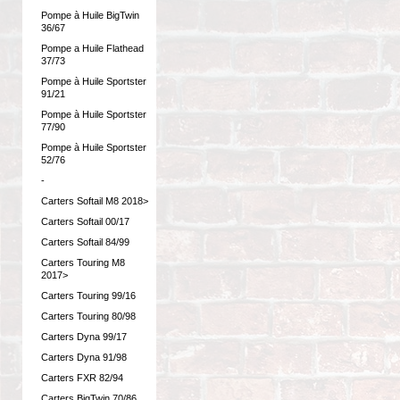
Pompe à Huile BigTwin
36/67
Pompe a Huile Flathead
37/73
Pompe à Huile Sportster
91/21
Pompe à Huile Sportster
77/90
Pompe à Huile Sportster
52/76
-
Carters Softail M8 2018>
Carters Softail 00/17
Carters Softail 84/99
Carters Touring M8
2017>
Carters Touring 99/16
Carters Touring 80/98
Carters Dyna 99/17
Carters Dyna 91/98
Carters FXR 82/94
Carters BigTwin 70/86