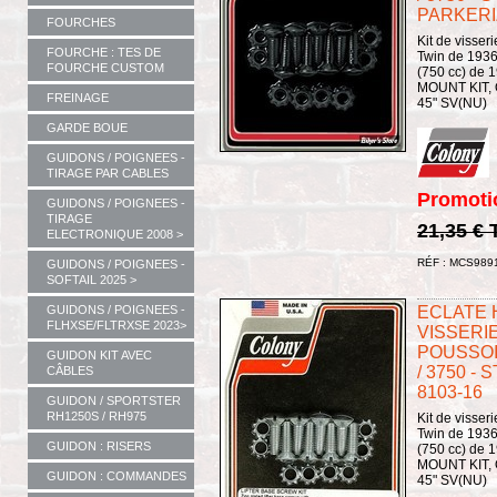
PARKERIZ
FOURCHES
Kit de visser
FOURCHE : TES DE
Twin de 1936
FOURCHE CUSTOM
(750 cc) de 
MOUNT KIT, O
FREINAGE
45" SV(NU)
GARDE BOUE
GUIDONS / POIGNEES -
TIRAGE PAR CABLES
Promoti
GUIDONS / POIGNEES -
TIRAGE
21,35 €
ELECTRONIQUE 2008 >
RÉF : MCS989
GUIDONS / POIGNEES -
SOFTAIL 2025 >
GUIDONS / POIGNEES -
ECLATE H
FLHXSE/FLTRXSE 2023>
VISSERI
POUSSOIR
GUIDON KIT AVEC
/ 3750 - 
CÂBLES
8103-16
GUIDON / SPORTSTER
RH1250S / RH975
Kit de visser
Twin de 1936
GUIDON : RISERS
(750 cc) de 
MOUNT KIT, O
GUIDON : COMMANDES
45" SV(NU)