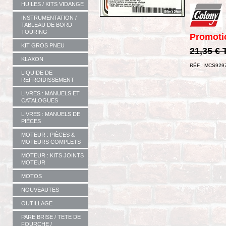
HUILES / KITS VIDANGE
INSTRUMENTATION /
TABLEAU DE BORD
TOURING
Promoti
KIT GROS PNEU
21,35 €
KLAXON
RÉF : MCS929
LIQUIDE DE
REFROIDISSEMENT
LIVRES : MANUELS ET
CATALOGUES
LIVRES : MANUELS DE
PIÈCES
MOTEUR : PIÈCES &
MOTEURS COMPLETS
MOTEUR : KITS JOINTS
MOTEUR
MOTOS
NOUVEAUTES
OUTILLAGE
PARE BRISE / TETE DE
FOURCHE /