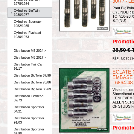
30/77 - 
1978/1984
Pour BigTwin
Cylindres BigTwin
CYLINDER B
1930/1977
TO 7/16-20 X
B.T.(NU)
Cylindres Sportster
1952/1985
Cylindres Flathead
1930/1973
Promoti
-
38,50 €
Distribution M8 2024 >
Distribution M8 2017 >
RÉF : MCS513
Distribution TwinCam
99/17
ECLATE G 
Distribution BigTwin 87/99
EMBASE 
16864-48 
Distribution BigTwin 70/86
Distribution BigTwin 36/69
Visserie d'e
Shovelhead d
Distribution Flathead
L'ENLÈVEME
37/73
ALLEN SCR
OF STUDS Fi
Distribution Sportster
04/21
Distribution Sportster
91/03
Promoti
Distribution Sportster
52/90