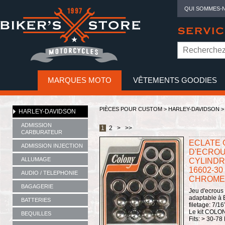
QUI SOMMES-
SERVIC
MARQUES MOTO
VÊTEMENTS GOODIES
NO
PIÈCES POUR CUSTOM >
HARLEY-DAVIDSON
HARLEY-DAVIDSON
ADMISSION
1
2
>
>>
CARBURATEUR
ECLATE G 
ADMISSION INJECTION
D'ECROU
ALLUMAGE
CYLINDRE
16602-30 
AUDIO / TELEPHONIE
CHROME -
BAGAGERIE
Jeu d'ecrous
adaptable à 
BATTERIES
filetage: 7/1
Le kit COL
BEQUILLES
Fits: > 30-78