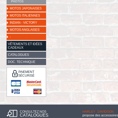
PHOTOS
MOTOS JAPONAISES
MOTOS ITALIENNES
INDIAN - VICTORY
MOTOS ANGLAISES
-
VÊTEMENTS ET IDÉES
CADEAUX
CATALOGUES
DOC. TECHNIQUE
PAIEMENT
SÉCURISÉ
CONSULTEZ NOS
HARLEY DAVIDSON :
CATALOGUES
propose des accessoires