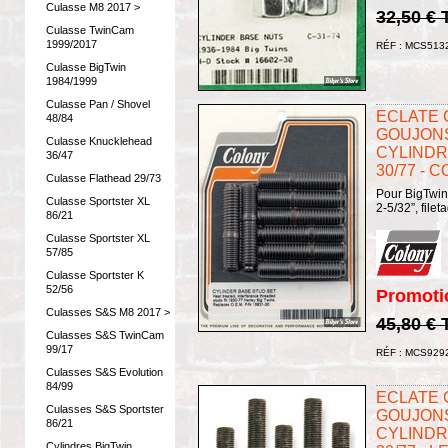
Culasse M8 2017 >
32,50 €
Culasse TwinCam
1999/2017
RÉF : MCS513
Culasse BigTwin
1984/1999
Culasse Pan / Shovel
ECLATE G
48/84
GOUJONS
Culasse Knucklehead
CYLINDRE
36/47
30/77 - C
Culasse Flathead 29/73
Pour BigTwin
Culasse Sportster XL
2-5/32”, filet
86/21
Culasse Sportster XL
57/85
Culasse Sportster K
52/56
Promoti
Culasses S&S M8 2017 >
45,80 €
Culasses S&S TwinCam
99/17
RÉF : MCS929
Culasses S&S Evolution
84/99
ECLATE G
Culasses S&S Sportster
GOUJONS
86/21
CYLINDRE
Cylindres BigTwin