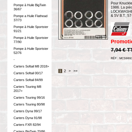
Pour Knuckle
Pompe à Huile BigTwin
1986. La pi
36/67
LOCKWASHER
& SV B.T.; 5
Pompe a Huile Flathead
37/73
Pompe à Huile Sportster
91/21
Pompe à Huile Sportster
Promoti
77/90
7,94 € T
Pompe à Huile Sportster
52/76
RÉF : MCS989
-
Carters Softail M8 2018>
1
2
>
>>
Carters Softail 00/17
Carters Softail 84/99
Carters Touring M8
2017>
Carters Touring 99/16
Carters Touring 80/98
Carters Dyna 99/17
Carters Dyna 91/98
Carters FXR 82/94
Carters BigTwin 70/86