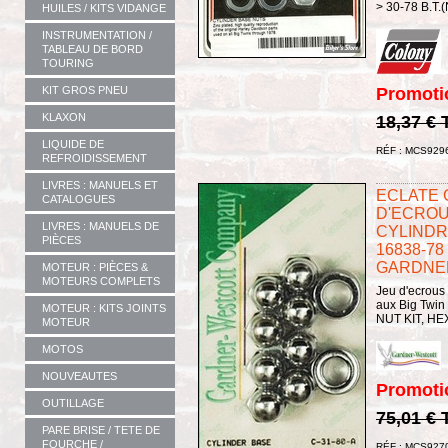
> 30-78 B.T.
HUILES / KITS VIDANGE
INSTRUMENTATION /
TABLEAU DE BORD
TOURING
KIT GROS PNEU
Promoti
KLAXON
18,37 €
LIQUIDE DE
RÉF : MCS929
REFROIDISSEMENT
LIVRES : MANUELS ET
ECLATE G 
CATALOGUES
D'ECROU
LIVRES : MANUELS DE
CYLINDRE
PIÈCES
16838-78
GARDNE
MOTEUR : PIÈCES &
MOTEURS COMPLETS
Jeu d'ecrous
aux Big Twin
MOTEUR : KITS JOINTS
NUT KIT, HEX 
MOTEUR
MOTOS
NOUVEAUTES
Promoti
OUTILLAGE
75,01 €
PARE BRISE / TETE DE
FOURCHE /
RÉF : MCS927