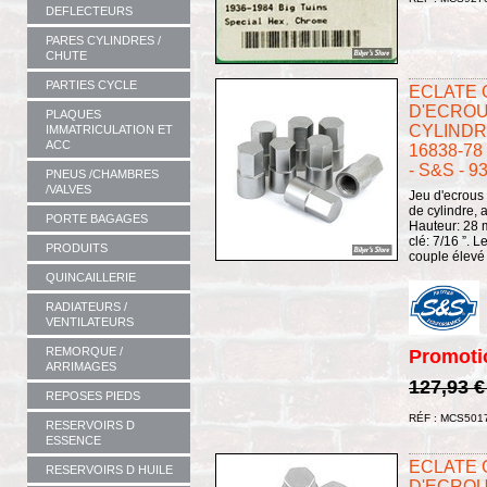
DEFLECTEURS
PARES CYLINDRES /
CHUTE
PARTIES CYCLE
ECLATE G 
D'ECROU
PLAQUES
CYLINDRE
IMMATRICULATION ET
ACC
16838-78
- S&S - 9
PNEUS /CHAMBRES
/VALVES
Jeu d'ecrous
de cylindre,
PORTE BAGAGES
Hauteur: 28 m
clé: 7/16 ”. 
PRODUITS
couple élevé 
QUINCAILLERIE
RADIATEURS /
VENTILATEURS
REMORQUE /
Promoti
ARRIMAGES
127,93 
REPOSES PIEDS
RÉF : MCS501
RESERVOIRS D
ESSENCE
ECLATE G 
RESERVOIRS D HUILE
D'ECROU