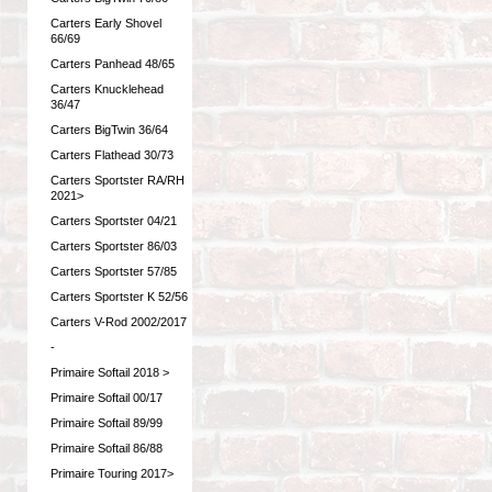
Carters Early Shovel
66/69
Carters Panhead 48/65
Carters Knucklehead
36/47
Carters BigTwin 36/64
Carters Flathead 30/73
Carters Sportster RA/RH
2021>
Carters Sportster 04/21
Carters Sportster 86/03
Carters Sportster 57/85
Carters Sportster K 52/56
Carters V-Rod 2002/2017
-
Primaire Softail 2018 >
Primaire Softail 00/17
Primaire Softail 89/99
Primaire Softail 86/88
Primaire Touring 2017>