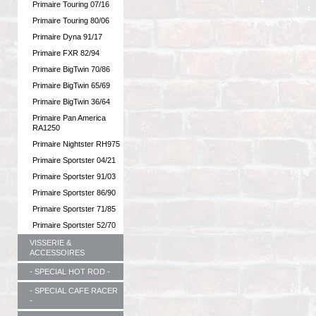
Primaire Touring 07/16
Primaire Touring 80/06
Primaire Dyna 91/17
Primaire FXR 82/94
Primaire BigTwin 70/86
Primaire BigTwin 65/69
Primaire BigTwin 36/64
Primaire Pan America
RA1250
Primaire Nightster RH975
Primaire Sportster 04/21
Primaire Sportster 91/03
Primaire Sportster 86/90
Primaire Sportster 71/85
Primaire Sportster 52/70
VISSERIE &
ACCESSOIRES
- SPECIAL HOT ROD -
- SPECIAL CAFE RACER
-