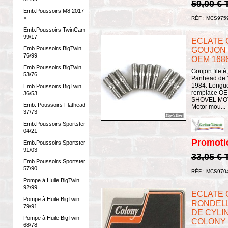
59,00 €
Emb.Poussoirs M8 2017
>
RÉF : MCS975
Emb.Poussoirs TwinCam
99/17
ECLATE G
Emb.Poussoirs BigTwin
GOUJON 
76/99
OEM 1686
Emb.Poussoirs BigTwin
Goujon fileté
53/76
Panhead de 
1984. Longueu
Emb.Poussoirs BigTwin
remplace OEM
36/53
SHOVEL MOT
Emb. Poussoirs Flathead
Motor mou...
37/73
Emb.Poussoirs Sportster
04/21
Promoti
Emb.Poussoirs Sportster
91/03
33,05 €
Emb.Poussoirs Sportster
57/90
RÉF : MCS970
Pompe à Huile BigTwin
92/99
ECLATE G
Pompe à Huile BigTwin
RONDEL
79/91
DE CYLIN
Pompe à Huile BigTwin
COLONY 
68/78