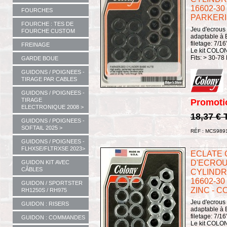
16602-30
FOURCHES
PARKERIS
FOURCHE : TES DE
Jeu d'ecrous
FOURCHE CUSTOM
adaptable à 
filetage: 7/1
FREINAGE
Le kit COL
Fits: > 30-78
GARDE BOUE
GUIDONS / POIGNEES -
TIRAGE PAR CABLES
GUIDONS / POIGNEES -
TIRAGE
Promoti
ELECTRONIQUE 2008 >
18,37 €
GUIDONS / POIGNEES -
SOFTAIL 2025 >
RÉF : MCS989
GUIDONS / POIGNEES -
FLHXSE/FLTRXSE 2023>
ECLATE G 
D'ECROU
GUIDON KIT AVEC
CÂBLES
CYLINDRE
16602-30
GUIDON / SPORTSTER
ZINC - C
RH1250S / RH975
Jeu d'ecrous
GUIDON : RISERS
adaptable à 
filetage: 7/1
GUIDON : COMMANDES
Le kit COLO