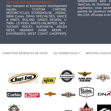
remplacement pour 
PLUS DE 900 000 RÉFÉRENCES :
TwinCam, de l'Ironhead 
Des marques et fournisseurs mondialement
expérience, nous avons
réputés : CUSTOM CHROME,
gamme de plusieurs mill
MOTORCYCLES STOREHOUSE, ZODIAC,
des USA, d'Europe et du
W&W Cycles, DRAG SPECIALTIES, VANCE
& HINES, ROLAND SANDS DESIGN, V-
TWIN - LE PERA, PARTS UNLIMITED, S&S -
TUCKER ROCKY, KURYAKYN, ARLEN
NESS, HIGHWAY HAWK, MOON -
EASYRIDERS, WEST COAST CHOPPERS,
...
CONDITIONS GÉNÉRALES DE VENTE
QUI SOMMES-NOUS ?
MENTIONS LÉGALE