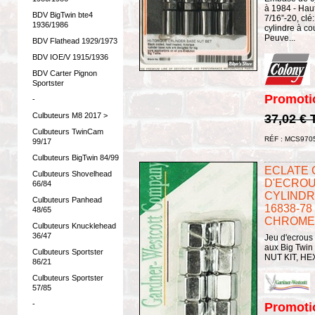
à 1984 - Haut
BDV BigTwin bte4
7/16”-20, clé
1936/1986
cylindre à co
Peuve...
BDV Flathead 1929/1973
BDV IOE/V 1915/1936
BDV Carter Pignon
Sportster
Promoti
-
Culbuteurs M8 2017 >
37,02 €
Culbuteurs TwinCam
RÉF : MCS970
99/17
Culbuteurs BigTwin 84/99
ECLATE G 
Culbuteurs Shovelhead
D'ECROU
66/84
CYLINDRE
Culbuteurs Panhead
16838-78 
48/65
CHROME
Culbuteurs Knucklehead
36/47
Jeu d'ecrous
aux Big Twin
Culbuteurs Sportster
NUT KIT, HEX 
86/21
Culbuteurs Sportster
57/85
-
Promoti