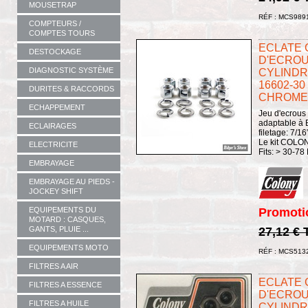
MOUSETRAP
RÉF : MCS989
COMPTEURS /
COMPTES TOURS
ECLATE G 
DESTOCKAGE
D'ECROU
DIAGNOSTIC SYSTÈME
CYLINDRE
16602-30
DURITES & RACCORDS
CHROME -
ECHAPPEMENT
Jeu d'ecrous
adaptable à 
ECLAIRAGES
filetage: 7/1
Le kit COL
ELECTRICITE
Fits: > 30-78
EMBRAYAGE
EMBRAYAGE AU PIEDS -
JOCKEY SHIFT
Promoti
EQUIPEMENTS DU
MOTARD : CASQUES,
27,12 €
GANTS, PLUIE ...
EQUIPEMENTS MOTO
RÉF : MCS513
FILTRES A AIR
ECLATE G 
FILTRES A ESSENCE
D'ECROU
FILTRES A HUILE
CYLINDRE