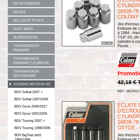
RETROVISEURS
CYLINDRE
16838-78
ROUES
COLONY
SELLES ET POUFS
Jeu d'ecrous
Embase de cy
SISSY BARS
à 1984 - Haut
7/16”-20, clé
SUSPENSIONS
cylindre à co
Peuve...
TRANSMISSION
PRIMAIRE
TRANSMISSION
PRIMAIRE COURROIE
TRANSMISSION
Promoti
SECONDAIRE
42,18 €
VISSERIE MOTEUR HD
RÉF : MCS501
BDV Softail 2007 >
BDV Softail 1987/2006
ECLATE G 
BDV Dyna 2006/2017
D'ECROU
BDV Dyna 1991/2005
CYLINDRE
BDV Touring 2007 >
16838-78
OXYDE -
BDV Touring 1988/2006
Jeu d'ecrous
BDV BigTwin bte5
Embase de cy
1980/1986