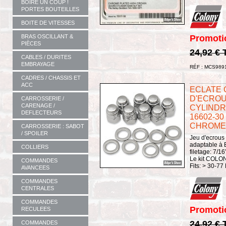
BOIRE UN COUP !
PORTES BOUTEILLES
BOITE DE VITESSES
Promoti
BRAS OSCILLANT &
PIÈCES
24,92 €
CABLES / DURITES
EMBRAYAGE
RÉF : MCS989
CADRES / CHASSIS ET
ACC
ECLATE G 
D'ECROU
CARROSSERIE /
CARENAGE /
CYLINDRE
DEFLECTEURS
16602-30
CHROME -
CARROSSERIE : SABOT
/ SPOILER
Jeu d'ecrous
adaptable à 
COLLIERS
filetage: 7/1
Le kit COL
COMMANDES
Fits: > 30-77
AVANCEES
COMMANDES
CENTRALES
COMMANDES
Promoti
RECULEES
24,92 €
COMMANDES