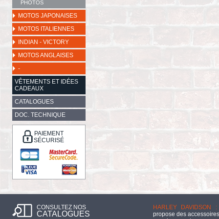
PHOTOS
MOTOS JAPONAISES
MOTOS ITALIENNES
INDIAN - VICTORY
MOTOS ANGLAISES
-
VÊTEMENTS ET IDÉES
CADEAUX
CATALOGUES
DOC. TECHNIQUE
PAIEMENT
SÉCURISÉ
CONSULTEZ NOS
HARLEY DAVIDSON :
CATALOGUES
propose des accessoires