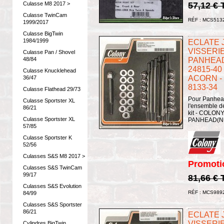
Culasse M8 2017 >
57,12 €
Culasse TwinCam
RÉF : MCS513
1999/2017
Culasse BigTwin
1984/1999
ECLATE J 
VISSERI
Culasse Pan / Shovel
48/84
PANHEAD 
24815-40 
Culasse Knucklehead
ACORN -
36/47
8133-34
Culasse Flathead 29/73
Pour Panhea
Culasse Sportster XL
l'ensemble de
86/21
kit - COLON
Culasse Sportster XL
PANHEAD(N
57/85
Culasse Sportster K
52/56
Culasses S&S M8 2017 >
Promoti
Culasses S&S TwinCam
99/17
81,66 €
Culasses S&S Evolution
RÉF : MCS989
84/99
Culasses S&S Sportster
86/21
ECLATE J 
VISSERI
Cylindres BigTwin