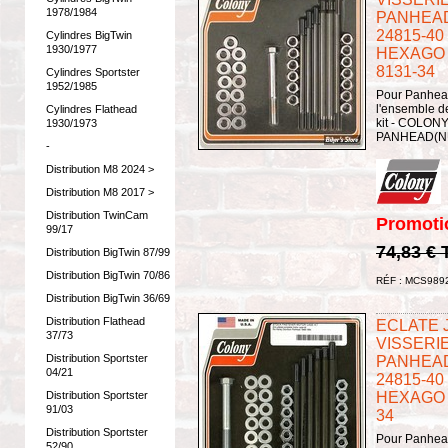
1978/1984
PANHEAD 
24815-40 
Cylindres BigTwin
1930/1977
HEXAGO 
8131-34
Cylindres Sportster
1952/1985
Pour Panhea
l'ensemble de
Cylindres Flathead
kit - COLON
1930/1973
PANHEAD(N
-
Distribution M8 2024 >
Distribution M8 2017 >
Distribution TwinCam
Promoti
99/17
74,83 €
Distribution BigTwin 87/99
Distribution BigTwin 70/86
RÉF : MCS989
Distribution BigTwin 36/69
Distribution Flathead
ECLATE J 
37/73
VISSERI
Distribution Sportster
PANHEAD 
04/21
24815-40 
Distribution Sportster
HEXAGO -
91/03
34
Distribution Sportster
Pour Panhea
52/90