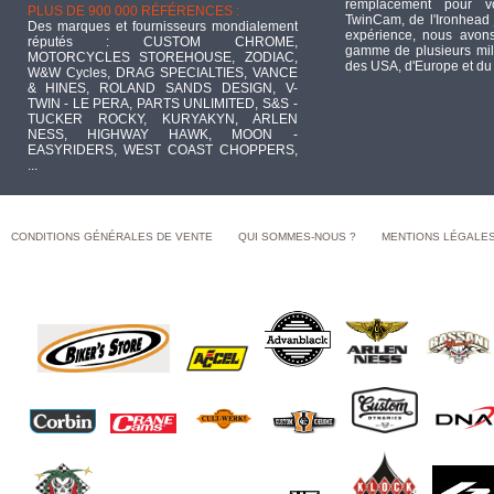
remplacement pour 
PLUS DE 900 000 RÉFÉRENCES :
TwinCam, de l'Ironhead 
Des marques et fournisseurs mondialement
expérience, nous avons
réputés : CUSTOM CHROME,
gamme de plusieurs mill
MOTORCYCLES STOREHOUSE, ZODIAC,
des USA, d'Europe et du
W&W Cycles, DRAG SPECIALTIES, VANCE
& HINES, ROLAND SANDS DESIGN, V-
TWIN - LE PERA, PARTS UNLIMITED, S&S -
TUCKER ROCKY, KURYAKYN, ARLEN
NESS, HIGHWAY HAWK, MOON -
EASYRIDERS, WEST COAST CHOPPERS,
...
CONDITIONS GÉNÉRALES DE VENTE
QUI SOMMES-NOUS ?
MENTIONS LÉGALE