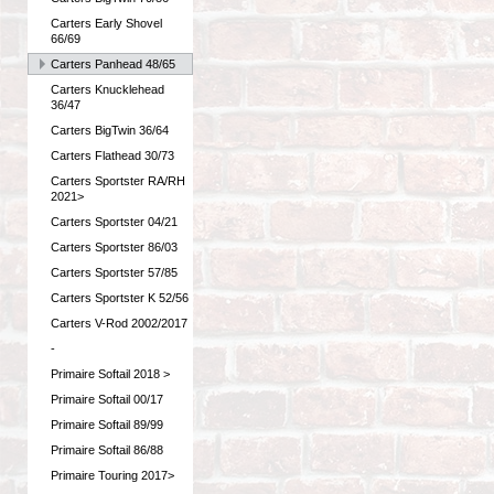
Carters Early Shovel
66/69
Carters Panhead 48/65
Carters Knucklehead
36/47
Carters BigTwin 36/64
Carters Flathead 30/73
Carters Sportster RA/RH
2021>
Carters Sportster 04/21
Carters Sportster 86/03
Carters Sportster 57/85
Carters Sportster K 52/56
Carters V-Rod 2002/2017
-
Primaire Softail 2018 >
Primaire Softail 00/17
Primaire Softail 89/99
Primaire Softail 86/88
Primaire Touring 2017>