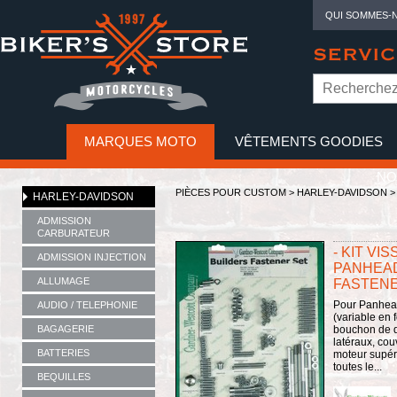
QUI SOMMES-
SERVIC
MARQUES MOTO
VÊTEMENTS GOODIES
NO
PIÈCES POUR CUSTOM >
HARLEY-DAVIDSON
HARLEY-DAVIDSON
ADMISSION
CARBURATEUR
- KIT VI
ADMISSION INJECTION
PANHEAD
ALLUMAGE
FASTENE
Pour Panhead
AUDIO / TELEPHONIE
(variable en 
BAGAGERIE
bouchon de d
latéraux, co
BATTERIES
moteur supéri
toutes le...
BEQUILLES