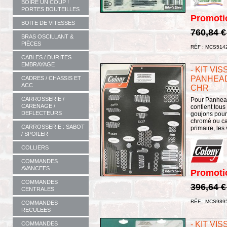
BOIRE UN COUP !
PORTES BOUTEILLES
Promoti
BOITE DE VITESSES
760,84 
BRAS OSCILLANT &
PIÈCES
RÉF : MCS514
CABLES / DURITES
EMBRAYAGE
- KIT VI
PANHEAD 
CADRES / CHASSIS ET
ACC
CHR
CARROSSERIE /
Pour Panhead
CARENAGE /
contient tous
DEFLECTEURS
goujons pour
chromé ou ca
CARROSSERIE : SABOT
primaire, les 
/ SPOILER
COLLIERS
COMMANDES
AVANCEES
Promoti
COMMANDES
396,64 
CENTRALES
RÉF : MCS989
COMMANDES
RECULEES
- KIT VI
COMMANDES