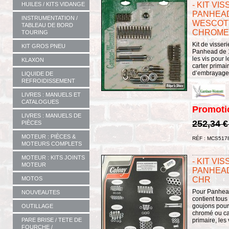
- KIT VI
HUILES / KITS VIDANGE
PANHEAD
INSTRUMENTATION /
WESCOTT 
TABLEAU DE BORD
CHROME
TOURING
Kit de visser
KIT GROS PNEU
Panhead de 1
les vis pour 
KLAXON
carter primai
d‘embrayage e
LIQUIDE DE
REFROIDISSEMENT
LIVRES : MANUELS ET
CATALOGUES
Promoti
LIVRES : MANUELS DE
252,34 
PIÈCES
MOTEUR : PIÈCES &
RÉF : MCS517
MOTEURS COMPLETS
MOTEUR : KITS JOINTS
- KIT VI
MOTEUR
PANHEAD 
CHR
MOTOS
Pour Panhead
NOUVEAUTES
contient tous
goujons pour
OUTILLAGE
chromé ou ca
primaire, les 
PARE BRISE / TETE DE
FOURCHE /