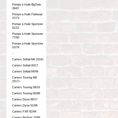
Pompe à Huile BigTwin
36/67
Pompe a Huile Flathead
37/73
Pompe à Huile Sportster
91/21
Pompe à Huile Sportster
77/90
Pompe à Huile Sportster
52/76
-
Carters Softail M8 2018>
Carters Softail 00/17
Carters Softail 84/99
Carters Touring M8
2017>
Carters Touring 99/16
Carters Touring 80/98
Carters Dyna 99/17
Carters Dyna 91/98
Carters FXR 82/94
Carters BigTwin 70/86