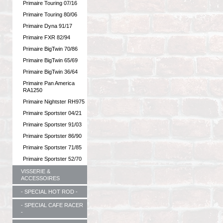
Primaire Touring 07/16
Primaire Touring 80/06
Primaire Dyna 91/17
Primaire FXR 82/94
Primaire BigTwin 70/86
Primaire BigTwin 65/69
Primaire BigTwin 36/64
Primaire Pan America
RA1250
Primaire Nightster RH975
Primaire Sportster 04/21
Primaire Sportster 91/03
Primaire Sportster 86/90
Primaire Sportster 71/85
Primaire Sportster 52/70
VISSERIE &
ACCESSOIRES
- SPECIAL HOT ROD -
- SPECIAL CAFE RACER
-