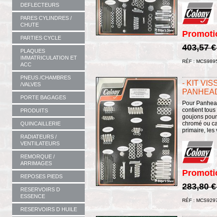
DEFLECTEURS
PARES CYLINDRES /
CHUTE
Promoti
PARTIES CYCLE
403,57 
PLAQUES
IMMATRICULATION ET
RÉF : MCS989
ACC
PNEUS /CHAMBRES
- KIT VI
/VALVES
PANHEAD 
PORTE BAGAGES
Pour Panhead
contient tous
PRODUITS
goujons pour
chromé ou ca
QUINCAILLERIE
primaire, les 
RADIATEURS /
VENTILATEURS
REMORQUE /
ARRIMAGES
Promoti
REPOSES PIEDS
283,80 
RESERVOIRS D
ESSENCE
RÉF : MCS929
RESERVOIRS D HUILE