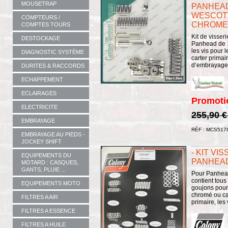
MOUSETRAP
PANHEAD
WESCOTT 
COMPTEURS /
CHROME
COMPTES TOURS
Kit de visser
DESTOCKAGE
Panhead de 1
les vis pour 
DIAGNOSTIC SYSTÈME
carter primai
d‘embrayage e
DURITES & RACCORDS
ECHAPPEMENT
ECLAIRAGES
Promoti
ELECTRICITE
255,90 
EMBRAYAGE
RÉF : MCS517
EMBRAYAGE AU PIEDS -
JOCKEY SHIFT
- KIT VI
EQUIPEMENTS DU
PANHEAD 
MOTARD : CASQUES,
GANTS, PLUIE ...
Pour Panhead
contient tous
EQUIPEMENTS MOTO
goujons pour
chromé ou ca
FILTRES A AIR
primaire, les 
FILTRES A ESSENCE
FILTRES A HUILE