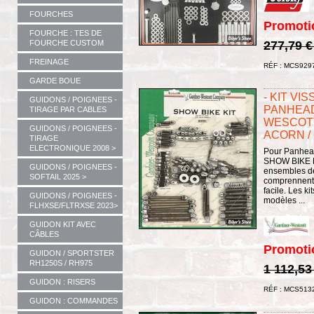
FOURCHES
Promoti
FOURCHE : TES DE
FOURCHE CUSTOM
277,79 
FREINAGE
RÉF : MCS929
GARDE BOUE
- KIT VI
GUIDONS / POIGNEES -
PANHEAD
TIRAGE PAR CABLES
WESCOTT 
GUIDONS / POIGNEES -
ACORN /
TIRAGE
ELECTRONIQUE 2008 >
Pour Panhea
SHOW BIKE K
GUIDONS / POIGNEES -
ensembles de
SOFTAIL 2025 >
comprennent 
facile. Les k
GUIDONS / POIGNEES -
modèles ...
FLHXSE/FLTRXSE 2023>
GUIDON KIT AVEC
CÂBLES
Promoti
GUIDON / SPORTSTER
RH1250S / RH975
1 112,53
GUIDON : RISERS
RÉF : MCS513
GUIDON : COMMANDES