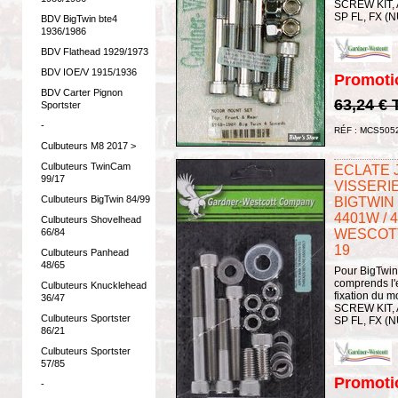
SCREW KIT, AL
SP FL, FX (N
BDV BigTwin bte4
1936/1986
BDV Flathead 1929/1973
BDV IOE/V 1915/1936
Promoti
BDV Carter Pignon
63,24 €
Sportster
-
RÉF : MCS505
Culbuteurs M8 2017 >
Culbuteurs TwinCam
ECLATE J 
99/17
VISSERI
Culbuteurs BigTwin 84/99
BIGTWIN 4
4401W /
Culbuteurs Shovelhead
WESCOTT 
66/84
19
Culbuteurs Panhead
48/65
Pour BigTwin 
comprends l'
Culbuteurs Knucklehead
fixation du
36/47
SCREW KIT, AL
Culbuteurs Sportster
SP FL, FX (N
86/21
Culbuteurs Sportster
57/85
Promoti
-