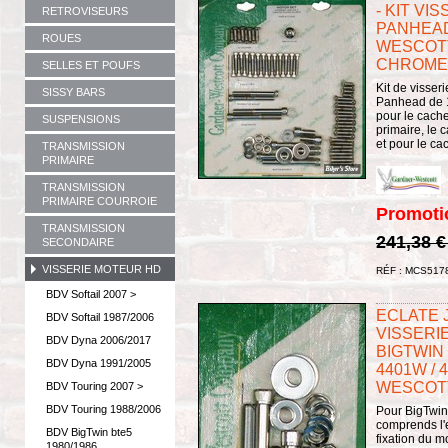
- KIT VI
RETROVISEURS
PANHEAD
ROUES
WESCOTT 
CHROME
SELLES ET POUFS
Kit de visser
SISSY BARS
Panhead de 19
pour le cache
SUSPENSIONS
primaire, le
et pour le ca
TRANSMISSION
PRIMAIRE
TRANSMISSION
PRIMAIRE COURROIE
Promoti
TRANSMISSION
241,38 
SECONDAIRE
VISSERIE MOTEUR HD
RÉF : MCS517
BDV Softail 2007 >
ECLATE J 
BDV Softail 1987/2006
VISSERI
BDV Dyna 2006/2017
BIGTWIN 4
BDV Dyna 1991/2005
4401W /
WESCOTT
BDV Touring 2007 >
BDV Touring 1988/2006
Pour BigTwin 
comprends l'
BDV BigTwin bte5
fixation du
1980/1986