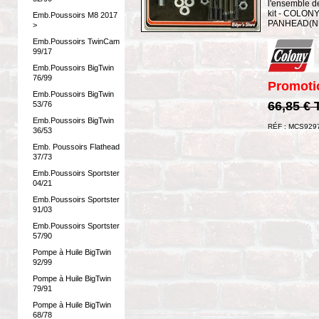
l'ensemble de
kit - COLON
Emb.Poussoirs M8 2017
PANHEAD(N
>
Emb.Poussoirs TwinCam
99/17
Emb.Poussoirs BigTwin
76/99
Promoti
Emb.Poussoirs BigTwin
66,85 €
53/76
Emb.Poussoirs BigTwin
RÉF : MCS929
36/53
Emb. Poussoirs Flathead
37/73
Emb.Poussoirs Sportster
04/21
Emb.Poussoirs Sportster
91/03
Emb.Poussoirs Sportster
57/90
Pompe à Huile BigTwin
92/99
Pompe à Huile BigTwin
79/91
Pompe à Huile BigTwin
68/78