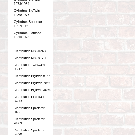
1978/1984
Cylindres BigTwin
1930/1977
Cylindres Sportster
1952/1985
Cylindres Flathead
1930/1973
-
Distribution M8 2024 >
Distribution M8 2017 >
Distribution TwinCam
99/17
Distribution BigTwin 87/99
Distribution BigTwin 70/86
Distribution BigTwin 36/69
Distribution Flathead
37/73
Distribution Sportster
04/21
Distribution Sportster
91/03
Distribution Sportster
52/90