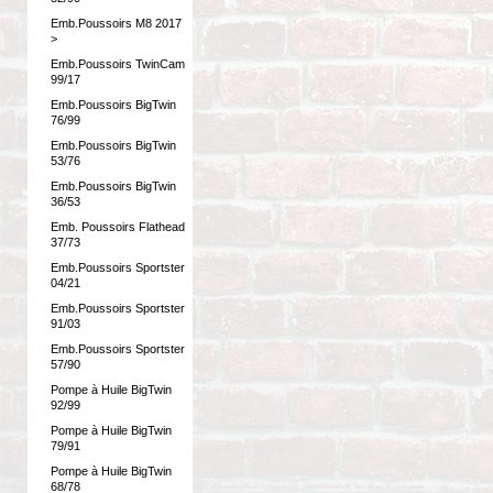
Emb.Poussoirs M8 2017
>
Emb.Poussoirs TwinCam
99/17
Emb.Poussoirs BigTwin
76/99
Emb.Poussoirs BigTwin
53/76
Emb.Poussoirs BigTwin
36/53
Emb. Poussoirs Flathead
37/73
Emb.Poussoirs Sportster
04/21
Emb.Poussoirs Sportster
91/03
Emb.Poussoirs Sportster
57/90
Pompe à Huile BigTwin
92/99
Pompe à Huile BigTwin
79/91
Pompe à Huile BigTwin
68/78