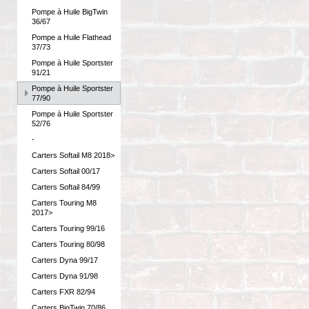
Pompe à Huile BigTwin
36/67
Pompe a Huile Flathead
37/73
Pompe à Huile Sportster
91/21
Pompe à Huile Sportster
77/90
Pompe à Huile Sportster
52/76
-
Carters Softail M8 2018>
Carters Softail 00/17
Carters Softail 84/99
Carters Touring M8
2017>
Carters Touring 99/16
Carters Touring 80/98
Carters Dyna 99/17
Carters Dyna 91/98
Carters FXR 82/94
Carters BigTwin 70/86