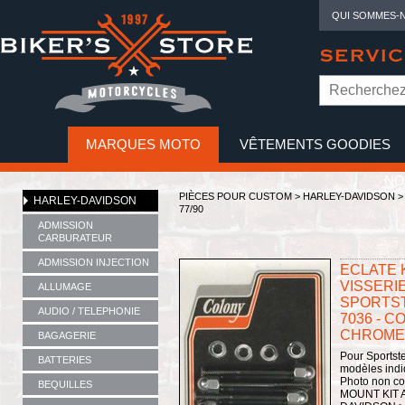
QUI SOMMES-
SERVIC
MARQUES MOTO
VÊTEMENTS GOODIES
NO
PIÈCES POUR CUSTOM >
HARLEY-DAVIDSON
HARLEY-DAVIDSON
77/90
ADMISSION
CARBURATEUR
ADMISSION INJECTION
ECLATE K
VISSERIE
ALLUMAGE
SPORTSTE
AUDIO / TELEPHONIE
7036 - C
CHROME
BAGAGERIE
Pour Sportste
BATTERIES
modèles indi
Photo non c
BEQUILLES
MOUNT KIT 