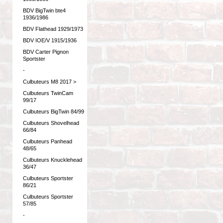
BDV BigTwin bte4
1936/1986
BDV Flathead 1929/1973
BDV IOE/V 1915/1936
BDV Carter Pignon
Sportster
-
Culbuteurs M8 2017 >
Culbuteurs TwinCam
99/17
Culbuteurs BigTwin 84/99
Culbuteurs Shovelhead
66/84
Culbuteurs Panhead
48/65
Culbuteurs Knucklehead
36/47
Culbuteurs Sportster
86/21
Culbuteurs Sportster
57/85
-