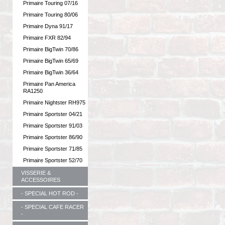
Primaire Touring 07/16
Primaire Touring 80/06
Primaire Dyna 91/17
Primaire FXR 82/94
Primaire BigTwin 70/86
Primaire BigTwin 65/69
Primaire BigTwin 36/64
Primaire Pan America
RA1250
Primaire Nightster RH975
Primaire Sportster 04/21
Primaire Sportster 91/03
Primaire Sportster 86/90
Primaire Sportster 71/85
Primaire Sportster 52/70
VISSERIE &
ACCESSOIRES
- SPECIAL HOT ROD -
- SPECIAL CAFE RACER
-