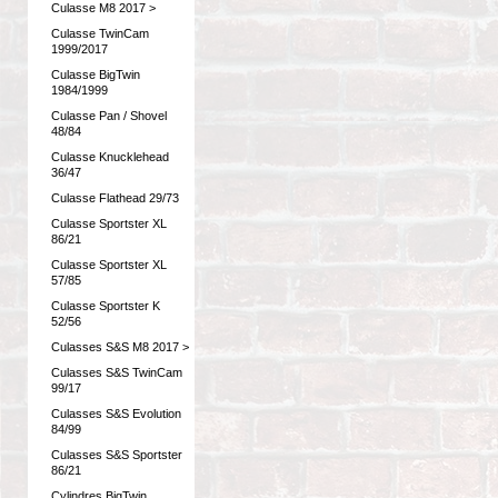
Culasse M8 2017 >
Culasse TwinCam
1999/2017
Culasse BigTwin
1984/1999
Culasse Pan / Shovel
48/84
Culasse Knucklehead
36/47
Culasse Flathead 29/73
Culasse Sportster XL
86/21
Culasse Sportster XL
57/85
Culasse Sportster K
52/56
Culasses S&S M8 2017 >
Culasses S&S TwinCam
99/17
Culasses S&S Evolution
84/99
Culasses S&S Sportster
86/21
Cylindres BigTwin