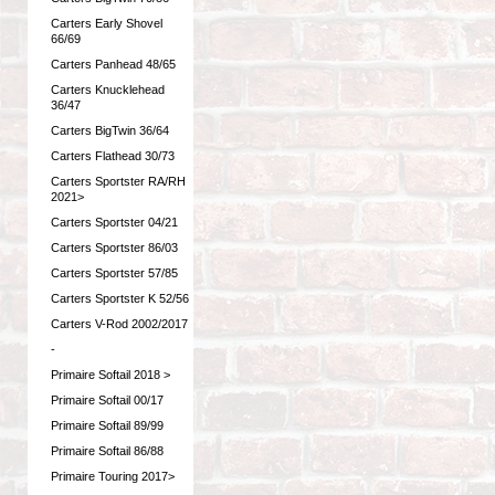
Carters Early Shovel
66/69
Carters Panhead 48/65
Carters Knucklehead
36/47
Carters BigTwin 36/64
Carters Flathead 30/73
Carters Sportster RA/RH
2021>
Carters Sportster 04/21
Carters Sportster 86/03
Carters Sportster 57/85
Carters Sportster K 52/56
Carters V-Rod 2002/2017
-
Primaire Softail 2018 >
Primaire Softail 00/17
Primaire Softail 89/99
Primaire Softail 86/88
Primaire Touring 2017>