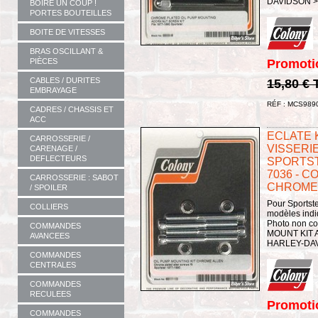
DAVIDSON >
BOIRE UN COUP !
PORTES BOUTEILLES
BOITE DE VITESSES
BRAS OSCILLANT &
Promoti
PIÈCES
CABLES / DURITES
15,80 €
EMBRAYAGE
RÉF : MCS989
CADRES / CHASSIS ET
ACC
ECLATE K
CARROSSERIE /
VISSERIE
CARENAGE /
DEFLECTEURS
SPORTSTE
7036 - C
CARROSSERIE : SABOT
CHROME
/ SPOILER
Pour Sportste
COLLIERS
modèles indi
Photo non c
COMMANDES
MOUNT KIT 
AVANCEES
HARLEY-DAV
COMMANDES
CENTRALES
COMMANDES
RECULEES
Promoti
COMMANDES