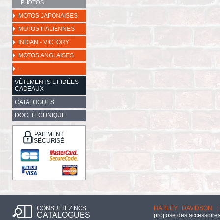
PHOTOS
MOTOS JAPONAISES
MOTOS ITALIENNES
INDIAN - VICTORY
MOTOS ANGLAISES
-
VÊTEMENTS ET IDÉES
CADEAUX
CATALOGUES
DOC. TECHNIQUE
PAIEMENT
SÉCURISÉ
CONSULTEZ NOS
HARLEY DAVIDSON :
CATALOGUES
propose des accessoires