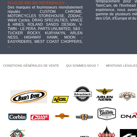
remplacement pour 
PLUS DE 900 000 RÉFÉRENCES :
TwinCam, de l'Ironhead 
Des marques et fournisseurs mondialement
expérience, nous avons
réputés : CUSTOM CHROME,
gamme de plusieurs mill
MOTORCYCLES STOREHOUSE, ZODIAC,
des USA, d'Europe et du
W&W Cycles, DRAG SPECIALTIES, VANCE
& HINES, ROLAND SANDS DESIGN, V-
TWIN - LE PERA, PARTS UNLIMITED, S&S -
TUCKER ROCKY, KURYAKYN, ARLEN
NESS, HIGHWAY HAWK, MOON -
EASYRIDERS, WEST COAST CHOPPERS,
...
CONDITIONS GÉNÉRALES DE VENTE
QUI SOMMES-NOUS ?
MENTIONS LÉGALE