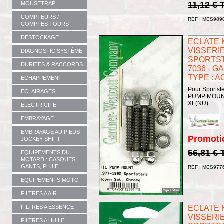
11,12 € 
MOUSETRAP
COMPTEURS /
RÉF : MCS989
COMPTES TOURS
DESTOCKAGE
ECLATE K
VISSERIE
DIAGNOSTIC SYSTÈME
SPORTSTE
DURITES & RACCORDS
7036 - 
TYPE : 
ECHAPPEMENT
Pour Sportste
ECLAIRAGES
PUMP MOUNT 
XL(NU)
ELECTRICITE
EMBRAYAGE
EMBRAYAGE AU PIEDS -
Promoti
JOCKEY SHIFT
56,81 €
EQUIPEMENTS DU
MOTARD : CASQUES,
GANTS, PLUIE ...
RÉF : MCS977
EQUIPEMENTS MOTO
FILTRES A AIR
FILTRES A ESSENCE
ECLATE K
VISSERIE
FILTRES A HUILE