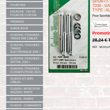
SPORTSTE
FOURCHES
7036 - 
TYPE : 
FOURCHE : TES DE
FOURCHE CUSTOM
Pour Sportste
FREINAGE
GARDE BOUE
Promoti
GUIDONS / POIGNEES -
TIRAGE PAR CABLES
28,24 €
GUIDONS / POIGNEES -
RÉF : MCS510
TIRAGE
ELECTRONIQUE 2008 >
GUIDONS / POIGNEES -
SOFTAIL 2025 >
GUIDONS / POIGNEES -
FLHXSE/FLTRXSE 2023>
GUIDON KIT AVEC
CÂBLES
GUIDON / SPORTSTER
RH1250S / RH975
GUIDON : RISERS
GUIDON : COMMANDES