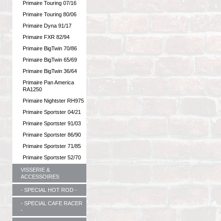
Primaire Touring 07/16
Primaire Touring 80/06
Primaire Dyna 91/17
Primaire FXR 82/94
Primaire BigTwin 70/86
Primaire BigTwin 65/69
Primaire BigTwin 36/64
Primaire Pan America
RA1250
Primaire Nightster RH975
Primaire Sportster 04/21
Primaire Sportster 91/03
Primaire Sportster 86/90
Primaire Sportster 71/85
Primaire Sportster 52/70
VISSERIE &
ACCESSOIRES
- SPECIAL HOT ROD -
- SPECIAL CAFE RACER
-