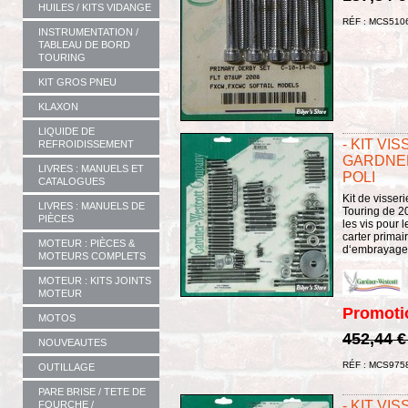
HUILES / KITS VIDANGE
RÉF : MCS510
INSTRUMENTATION /
TABLEAU DE BORD
TOURING
KIT GROS PNEU
KLAXON
LIQUIDE DE
- KIT VI
REFROIDISSEMENT
GARDNER
LIVRES : MANUELS ET
POLI
CATALOGUES
Kit de visser
LIVRES : MANUELS DE
Touring de 20
PIÈCES
les vis pour 
carter primai
MOTEUR : PIÈCES &
d‘embrayage e
MOTEURS COMPLETS
MOTEUR : KITS JOINTS
MOTEUR
Promoti
MOTOS
452,44 
NOUVEAUTES
RÉF : MCS975
OUTILLAGE
PARE BRISE / TETE DE
- KIT VI
FOURCHE /