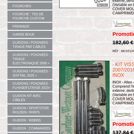
externe, derb
(Variable en 
FOURCHES
COVER MOU
CAM/PRIM/D
FOURCHE : TES DE
FOURCHE CUSTOM
FREINAGE
Promoti
GARDE BOUE
182,60 
GUIDONS / POIGNEES -
TIRAGE PAR CABLES
RÉF : MCS510
GUIDONS / POIGNEES -
TIRAGE
ELECTRONIQUE 2008 >
- KIT VI
2007/201
GUIDONS / POIGNEES -
INOX
SOFTAIL 2025 >
INOX - Allen 
GUIDONS / POIGNEES -
Comprend l'e
FLHXSE/FLTRXSE 2023>
externe, derb
(Variable en 
GUIDON KIT AVEC
COVER MOUN
CÂBLES
CAM/PRIM/D
GUIDON / SPORTSTER
RH1250S / RH975
GUIDON : RISERS
Promoti
GUIDON : COMMANDES
137,84 