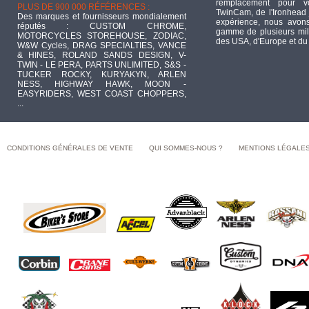
remplacement pour 
PLUS DE 900 000 RÉFÉRENCES :
TwinCam, de l'Ironhead 
Des marques et fournisseurs mondialement
expérience, nous avons
réputés : CUSTOM CHROME,
gamme de plusieurs mill
MOTORCYCLES STOREHOUSE, ZODIAC,
des USA, d'Europe et du
W&W Cycles, DRAG SPECIALTIES, VANCE
& HINES, ROLAND SANDS DESIGN, V-
TWIN - LE PERA, PARTS UNLIMITED, S&S -
TUCKER ROCKY, KURYAKYN, ARLEN
NESS, HIGHWAY HAWK, MOON -
EASYRIDERS, WEST COAST CHOPPERS,
...
CONDITIONS GÉNÉRALES DE VENTE
QUI SOMMES-NOUS ?
MENTIONS LÉGALE