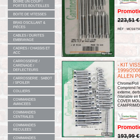
BOIRE UN COUP !
PORTES BOUTEILLES
Promoti
BOITE DE VITESSES
223,51 
BRAS OSCILLANT &
PIÈCES
RÉF : MCS975
CABLES / DURITES
EMBRAYAGE
CADRES / CHASSIS ET
ACC
CARROSSERIE /
- KIT VI
CARENAGE /
DEFLECTEURS
1999/200
ALLEN P
CARROSSERIE : SABOT
/ SPOILER
Chrome/Poli 
Comprend l'e
COLLIERS
externe, derb
(Variable en 
COMMANDES
COVER MOU
AVANCEES
CAM/PRIM/D
COMMANDES
CENTRALES
COMMANDES
Promoti
RECULEES
193,99 
COMMANDES