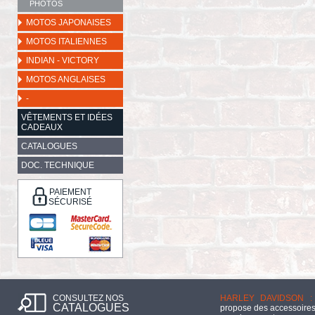
PHOTOS
MOTOS JAPONAISES
MOTOS ITALIENNES
INDIAN - VICTORY
MOTOS ANGLAISES
-
VÊTEMENTS ET IDÉES
CADEAUX
CATALOGUES
DOC. TECHNIQUE
PAIEMENT
SÉCURISÉ
CONSULTEZ NOS
HARLEY DAVIDSON :
CATALOGUES
propose des accessoires