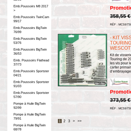
Emb.Poussoirs M8 2017
Promoti
>
358,55 
Emb.Poussoirs TwinCam
99/17
RÉF : MCS975
Emb.Poussoirs BigTwin
76/99
- KIT VI
Emb.Poussoirs BigTwin
TOURING
53/76
WESCOTT 
Emb.Poussoirs BigTwin
36/53
Kit de visser
Touring de 20
Emb. Poussoirs Flathead
les vis pour 
37/73
carter primai
d‘embrayage e
Emb.Poussoirs Sportster
04/21
Emb.Poussoirs Sportster
91/03
Promoti
Emb.Poussoirs Sportster
57/90
373,55 
Pompe à Huile BigTwin
92/99
RÉF : MCS975
Pompe à Huile BigTwin
79/91
1
2
3
>
>>
Pompe à Huile BigTwin
68/78