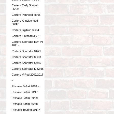
Carters Early Shovel
66/69
Carters Panhead 48/65
Carters Knucklehead
36/47
Carters BigTwin 36/64
Carters Flathead 30/73
Carters Sportster RA/RH
2021>
Carters Sportster 04/21
Carters Sportster 86/03
Carters Sportster 57/85
Carters Sportster K 52/56
Carters V-Rod 2002/2017
-
Primaire Softail 2018 >
Primaire Softail 00/17
Primaire Softail 89/99
Primaire Softail 86/88
Primaire Touring 2017>