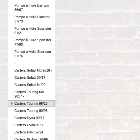
Pompe à Huile BigTwin
36/67
Pompe a Huile Flathead
37/73
Pompe à Huile Sportster
91/21
Pompe à Huile Sportster
77/90
Pompe à Huile Sportster
52/76
-
Carters Softail M8 2018>
Carters Softail 00/17
Carters Softail 84/99
Carters Touring M8
2017>
Carters Touring 99/16
Carters Touring 80/98
Carters Dyna 99/17
Carters Dyna 91/98
Carters FXR 82/94
Carters BigTwin 70/86