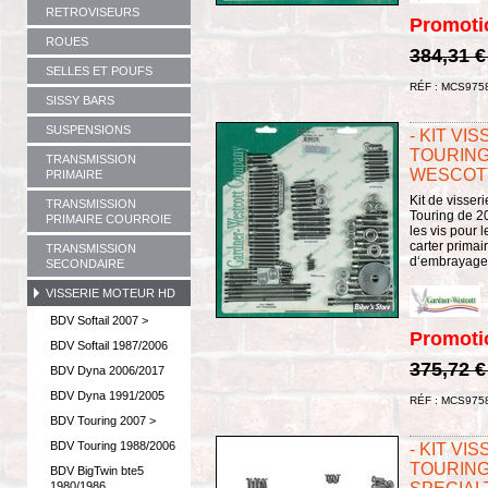
RETROVISEURS
Promoti
ROUES
384,31 
SELLES ET POUFS
RÉF : MCS975
SISSY BARS
SUSPENSIONS
- KIT VI
TOURING
TRANSMISSION
WESCOTT 
PRIMAIRE
Kit de visser
TRANSMISSION
Touring de 20
PRIMAIRE COURROIE
les vis pour 
carter primai
TRANSMISSION
d‘embrayage e
SECONDAIRE
VISSERIE MOTEUR HD
BDV Softail 2007 >
Promoti
BDV Softail 1987/2006
375,72 
BDV Dyna 2006/2017
BDV Dyna 1991/2005
RÉF : MCS975
BDV Touring 2007 >
BDV Touring 1988/2006
- KIT VI
TOURING 
BDV BigTwin bte5
1980/1986