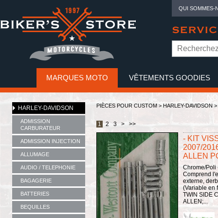
QUI SOMMES-
SERVIC
MARQUES MOTO
VÊTEMENTS GOODIES
NO
PIÈCES POUR CUSTOM >
HARLEY-DAVIDSON
HARLEY-DAVIDSON
ADMISSION
1
2
3
>
>>
CARBURATEUR
- KIT VI
ADMISSION INJECTION
2007/201
ALLUMAGE
ALLEN P
Chrome/Poli 
AUDIO / TELEPHONIE
Comprend l'e
BAGAGERIE
externe, derb
(Variable en
BATTERIES
TWIN SIDE 
ALLEN;...
BEQUILLES