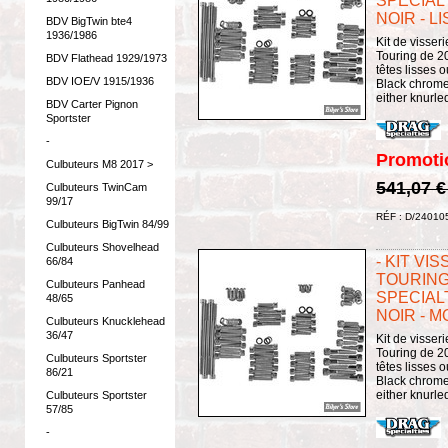
SPECIAL
NOIR - L
BDV BigTwin bte4
1936/1986
Kit de visser
Touring de 20
BDV Flathead 1929/1973
têtes lisses 
BDV IOE/V 1915/1936
Black chrome 
either knurle
BDV Carter Pignon
Sportster
-
Promoti
Culbuteurs M8 2017 >
541,07 
Culbuteurs TwinCam
99/17
RÉF : D/24010
Culbuteurs BigTwin 84/99
Culbuteurs Shovelhead
- KIT VI
66/84
TOURING 
Culbuteurs Panhead
SPECIAL
48/65
NOIR - 
Culbuteurs Knucklehead
36/47
Kit de visser
Touring de 20
Culbuteurs Sportster
têtes lisses 
86/21
Black chrome 
either knurle
Culbuteurs Sportster
57/85
-