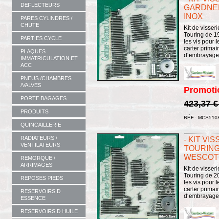
DEFLECTEURS
GARDNER
INOX
PARES CYLINDRES /
CHUTE
Kit de visser
Touring de 19
PARTIES CYCLE
les vis pour 
carter primai
PLAQUES
d‘embrayage e
IMMATRICULATION ET
ACC
PNEUS /CHAMBRES
/VALVES
Promoti
PORTE BAGAGES
423,37 
PRODUITS
RÉF : MCS510
QUINCAILLERIE
RADIATEURS /
- KIT VI
VENTILATEURS
TOURING
WESCOTT
REMORQUE /
ARRIMAGES
Kit de visser
Touring de 20
REPOSES PIEDS
les vis pour 
carter primai
RESERVOIRS D
d‘embrayage e
ESSENCE
RESERVOIRS D HUILE