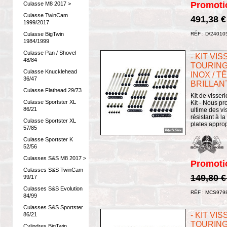
Promoti
Culasse M8 2017 >
Culasse TwinCam
491,38 
1999/2017
Culasse BigTwin
RÉF : D/24010
1984/1999
Culasse Pan / Shovel
- KIT VI
48/84
TOURING
Culasse Knucklehead
INOX / T
36/47
BRILLAN
Culasse Flathead 29/73
Kit de visser
Culasse Sportster XL
Kit - Nous pr
86/21
ultime des vi
résistant à l
Culasse Sportster XL
plates approp
57/85
Culasse Sportster K
52/56
Culasses S&S M8 2017 >
Promoti
Culasses S&S TwinCam
149,80 
99/17
Culasses S&S Evolution
RÉF : MCS979
84/99
Culasses S&S Sportster
- KIT VI
86/21
TOURING
Cylindres BigTwin