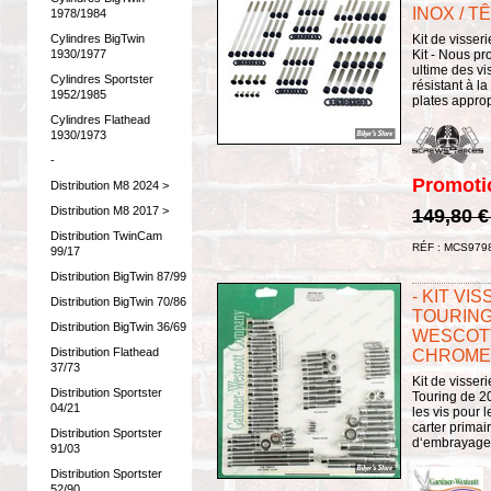
INOX / T
1978/1984
Kit de visser
Cylindres BigTwin
Kit - Nous pr
1930/1977
ultime des vi
Cylindres Sportster
résistant à l
1952/1985
plates approp
Cylindres Flathead
1930/1973
-
Promoti
Distribution M8 2024 >
Distribution M8 2017 >
149,80 
Distribution TwinCam
RÉF : MCS979
99/17
Distribution BigTwin 87/99
- KIT VI
Distribution BigTwin 70/86
TOURING
Distribution BigTwin 36/69
WESCOTT 
Distribution Flathead
CHROME
37/73
Kit de visser
Distribution Sportster
Touring de 20
04/21
les vis pour 
carter primai
Distribution Sportster
d‘embrayage e
91/03
Distribution Sportster
52/90