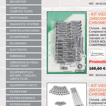
MOUSETRAP
RÉF : MCS510
COMPTEURS /
COMPTES TOURS
- KIT VI
DESTOCKAGE
1999/200
CHROME
DIAGNOSTIC SYSTÈME
Chromé - All
DURITES & RACCORDS
Comprend l'e
externe, derb
ECHAPPEMENT
(Variable en 
COVER MOUN
ECLAIRAGES
CAM/PRIM/DE
ELECTRICITE
EMBRAYAGE
Promoti
EMBRAYAGE AU PIEDS -
JOCKEY SHIFT
169,60 
EQUIPEMENTS DU
RÉF : MCS510
MOTARD : CASQUES,
GANTS, PLUIE ...
- KIT VI
EQUIPEMENTS MOTO
2007/201
FILTRES A AIR
CHROME
FILTRES A ESSENCE
Chromé - All
Comprend l'e
FILTRES A HUILE