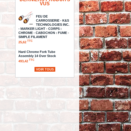
VUS
FEU DE
CARROSSERIE - K&S
TECHNOLOGIES INC.
- MARKER LIGHT - CORPS :
CHROME - CABOCHON : FUME -
SIMPLE FILAMENT
TTC
25,62
Hard Chrome Fork Tube
Assembly 14 Over Stock
TTC
493,42
VOIR TOUS
EMBOUT DE
SELECTEUR V-TWIN -
CONTOUR GROOVE - NOIR
TTC
39,89
SWEAT SHIRT ZIPPE A
CAPUCHE -
CARHARTT - SHERPA
LINED MIDWEIGHT - COULEUR
BLACK / NOIR - TAILLE L
TTC
76,47