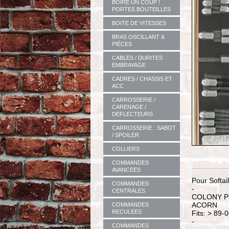
BOIRE UN COUP !
PORTES BOUTEILLES
BOITE DE VITESSES
BRAS OSCILLANT &
PIÈCES
CABLES / DURITES
EMBRAYAGE
CADRES / CHASSIS ET
ACC
CARROSSERIE /
CARENAGE /
DEFLECTEURS
CARROSSERIE : SABOT
/ SPOILER
COLLIERS
COMMANDES
AVANCEES
Pour Softai
COMMANDES
-
CENTRALES
COLONY P
ACORN
COMMANDES
RECULEES
Fits: > 89
-
COMMANDES