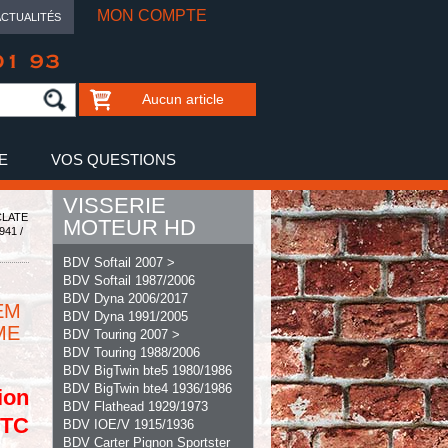
MON COMPTE
ACTUALITÉS
01 93
Aucun article
E
VOS QUESTIONS
VISSERIE
CLATE
MOTEUR HD
941 /
BDV Softail 2007 >
BDV Softail 1987/2006
BDV Dyna 2006/2017
EM
BDV Dyna 1991/2005
ME
BDV Touring 2007 >
BDV Touring 1988/2006
BDV BigTwin bte5 1980/1986
BDV BigTwin bte4 1936/1986
ion
BDV Flathead 1929/1973
TTC
BDV IOE/V 1915/1936
BDV Carter Pignon Sportster