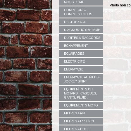
MOUSETRAP
Photo non co
COMPTEURS /
COMPTES TOURS
DESTOCKAGE
DIAGNOSTIC SYSTÈME
DURITES & RACCORDS
ECHAPPEMENT
ECLAIRAGES
ELECTRICITE
EMBRAYAGE
EMBRAYAGE AU PIEDS -
JOCKEY SHIFT
EQUIPEMENTS DU
MOTARD : CASQUES,
GANTS, PLUIE ...
EQUIPEMENTS MOTO
FILTRES A AIR
FILTRES A ESSENCE
FILTRES A HUILE