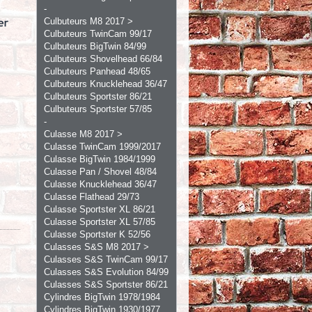
-
Culbuteurs M8 2017 >
Culbuteurs TwinCam 99/17
Culbuteurs BigTwin 84/99
Culbuteurs Shovelhead 66/84
Culbuteurs Panhead 48/65
Culbuteurs Knucklehead 36/47
Culbuteurs Sportster 86/21
Culbuteurs Sportster 57/85
-
Culasse M8 2017 >
Culasse TwinCam 1999/2017
Culasse BigTwin 1984/1999
Culasse Pan / Shovel 48/84
Culasse Knucklehead 36/47
Culasse Flathead 29/73
Culasse Sportster XL 86/21
Culasse Sportster XL 57/85
Culasse Sportster K 52/56
Culasses S&S M8 2017 >
Culasses S&S TwinCam 99/17
Culasses S&S Evolution 84/99
Culasses S&S Sportster 86/21
Cylindres BigTwin 1978/1984
Cylindres BigTwin 1930/1977