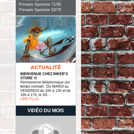
Primaire Sportster 71/85
Primaire Sportster 52/70
ACTUALITÉ
BIENVENUE CHEZ BIKER'S
STORE !!!
Permanence téléphonique (en
temps normal) : Du MARDI au
VENDREDI de 10h à 13h et de
16h à 17h, le SA...
LIRE PLUS
VIDÉO DU MOIS