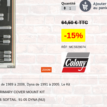
Quantité
64,50 € TTC
-15%
RÉF : MCS929074
ZOOM
l de 1989 à 2006, Dyna de 1991 à 2005. Le Kit
RIMARY COVER MOUNT KIT
-06 SOFTAIL; 91-05 DYNA (NU)