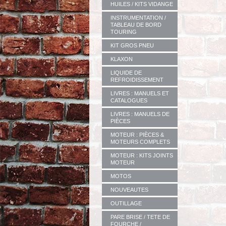
HUILES / KITS VIDANGE
INSTRUMENTATION /
TABLEAU DE BORD
TOURING
KIT GROS PNEU
KLAXON
LIQUIDE DE
REFROIDISSEMENT
LIVRES : MANUELS ET
CATALOGUES
LIVRES : MANUELS DE
PIÈCES
MOTEUR : PIÈCES &
MOTEURS COMPLETS
MOTEUR : KITS JOINTS
MOTEUR
MOTOS
NOUVEAUTES
OUTILLAGE
PARE BRISE / TETE DE
FOURCHE /