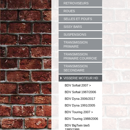
RETROVISEURS
ROUES
SELLES ET POUFS
SISSY BARS
SUSPENSIONS
TRANSMISSION
PRIMAIRE
TRANSMISSION
PRIMAIRE COURROIE
TRANSMISSION
SECONDAIRE
VISSERIE MOTEUR HD
BDV Softail 2007 >
BDV Softail 1987/2006
BDV Dyna 2006/2017
BDV Dyna 1991/2005
BDV Touring 2007 >
BDV Touring 1988/2006
BDV BigTwin bte5
1980/1986