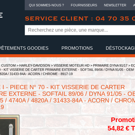
QUI SOMMES-NOUS ?
FOURNISSEURS
NEWSLETTER
SERVICE CLIENT : 04 70 35 
VÊTEMENTS GOODIES
PROMOTIONS
DÉSTOCKAG
NOUS CONTACTER
R CUSTOM >
HARLEY-DAVIDSON
>
VISSERIE MOTEUR HD
>
PRIMAIRE DYNA 91/17
> E
70 - KIT VISSERIE DE CARTER PRIMAIRE EXTERNE - SOFTAIL 89/06 / DYNA 91/05 - OEM 
 4820A / 31433-84A - ACORN / CHROME - 8917-19
I - PIECE N° 70 - KIT VISSERIE DE CARTER
RE EXTERNE - SOFTAIL 89/06 / DYNA 91/05 - O
45 / 4740A / 4820A / 31433-84A - ACORN / CHRO
19
Promot
54,82 € 