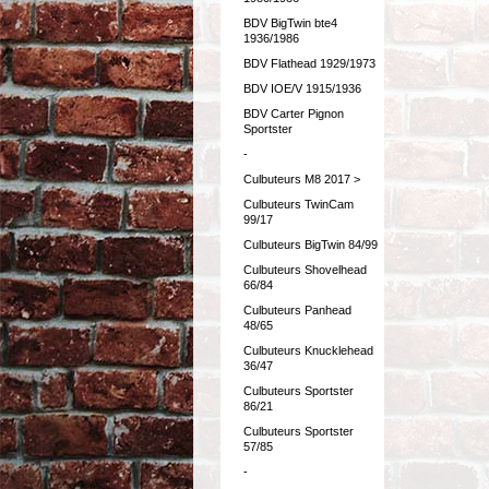
BDV BigTwin bte4
1936/1986
BDV Flathead 1929/1973
BDV IOE/V 1915/1936
BDV Carter Pignon
Sportster
-
Culbuteurs M8 2017 >
Culbuteurs TwinCam
99/17
Culbuteurs BigTwin 84/99
Culbuteurs Shovelhead
66/84
Culbuteurs Panhead
48/65
Culbuteurs Knucklehead
36/47
Culbuteurs Sportster
86/21
Culbuteurs Sportster
57/85
-