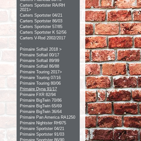
Carters Sportster RA/RH
2021>
Carters Sportster 04/21
Carters Sportster 86/03
Carters Sportster 57/85
Carters Sportster K 52/56
Carters V-Rod 2002/2017
-
Primaire Softail 2018 >
Primaire Softail 00/17
Primaire Softail 89/99
Primaire Softail 86/88
Primaire Touring 2017>
Primaire Touring 07/16
Primaire Touring 80/06
Primaire Dyna 91/17
Primaire FXR 82/94
Primaire BigTwin 70/86
Primaire BigTwin 65/69
Primaire BigTwin 36/64
Primaire Pan America RA1250
Primaire Nightster RH975
Primaire Sportster 04/21
Primaire Sportster 91/03
Primaire Sportster 86/90