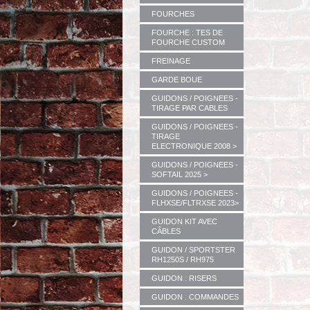
FOURCHES
FOURCHE : TES DE
FOURCHE CUSTOM
FREINAGE
GARDE BOUE
GUIDONS / POIGNEES -
TIRAGE PAR CABLES
GUIDONS / POIGNEES -
TIRAGE
ELECTRONIQUE 2008 >
GUIDONS / POIGNEES -
SOFTAIL 2025 >
GUIDONS / POIGNEES -
FLHXSE/FLTRXSE 2023>
GUIDON KIT AVEC
CÂBLES
GUIDON / SPORTSTER
RH1250S / RH975
GUIDON : RISERS
GUIDON : COMMANDES