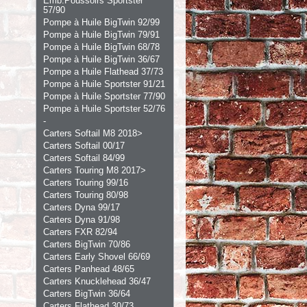
Emb.Poussoirs Sportster
57/90
Pompe à Huile BigTwin 92/99
Pompe à Huile BigTwin 79/91
Pompe à Huile BigTwin 68/78
Pompe à Huile BigTwin 36/67
Pompe a Huile Flathead 37/73
Pompe à Huile Sportster 91/21
Pompe à Huile Sportster 77/90
Pompe à Huile Sportster 52/76
-
Carters Softail M8 2018>
Carters Softail 00/17
Carters Softail 84/99
Carters Touring M8 2017>
Carters Touring 99/16
Carters Touring 80/98
Carters Dyna 99/17
Carters Dyna 91/98
Carters FXR 82/94
Carters BigTwin 70/86
Carters Early Shovel 66/69
Carters Panhead 48/65
Carters Knucklehead 36/47
Carters BigTwin 36/64
Carters Flathead 30/73