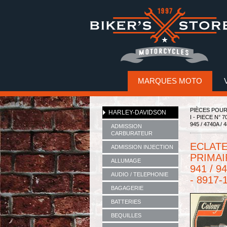
MARQUES MOTO
PIÈCES POU
HARLEY-DAVIDSON
I - PIECE N° 
945 / 4740A /
ADMISSION
CARBURATEUR
ECLATE 
ADMISSION INJECTION
PRIMAI
ALLUMAGE
941 / 9
AUDIO / TELEPHONIE
- 8917-
BAGAGERIE
BATTERIES
BEQUILLES