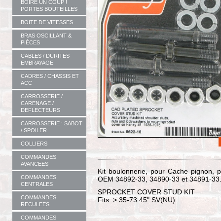
BOIRE UN COUP !
PORTES BOUTEILLES
BOITE DE VITESSES
BRAS OSCILLANT &
PIÈCES
CABLES / DURITES
EMBRAYAGE
CADRES / CHASSIS ET
ACC
CARROSSERIE /
CARENAGE /
DEFLECTEURS
CARROSSERIE : SABOT
/ SPOILER
COLLIERS
COMMANDES
AVANCEES
Kit boulonnerie, pour Cache pignon,
COMMANDES
OEM 34892-33, 34890-33 et 34891-33. 
CENTRALES
SPROCKET COVER STUD KIT
COMMANDES
Fits: > 35-73 45" SV(NU)
RECULEES
COMMANDES