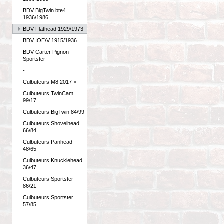
BDV BigTwin bte4
1936/1986
BDV Flathead 1929/1973
BDV IOE/V 1915/1936
BDV Carter Pignon
Sportster
-
Culbuteurs M8 2017 >
Culbuteurs TwinCam
99/17
Culbuteurs BigTwin 84/99
Culbuteurs Shovelhead
66/84
Culbuteurs Panhead
48/65
Culbuteurs Knucklehead
36/47
Culbuteurs Sportster
86/21
Culbuteurs Sportster
57/85
-