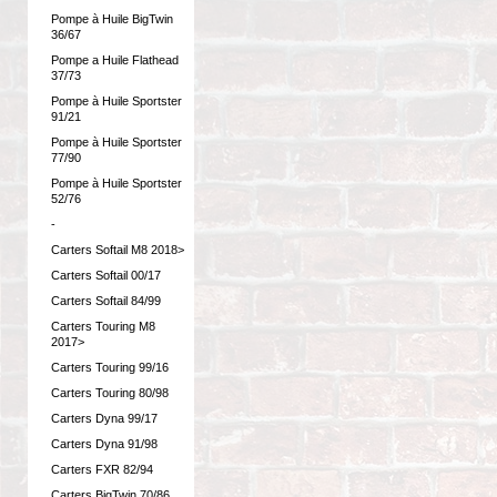
Pompe à Huile BigTwin
36/67
Pompe a Huile Flathead
37/73
Pompe à Huile Sportster
91/21
Pompe à Huile Sportster
77/90
Pompe à Huile Sportster
52/76
-
Carters Softail M8 2018>
Carters Softail 00/17
Carters Softail 84/99
Carters Touring M8
2017>
Carters Touring 99/16
Carters Touring 80/98
Carters Dyna 99/17
Carters Dyna 91/98
Carters FXR 82/94
Carters BigTwin 70/86