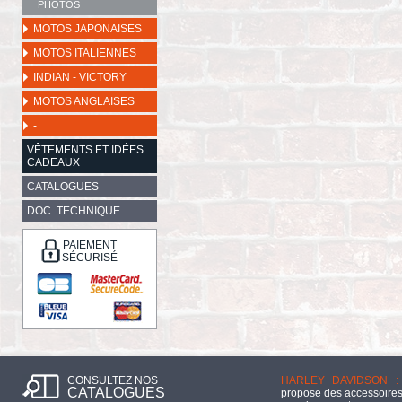
PHOTOS
MOTOS JAPONAISES
MOTOS ITALIENNES
INDIAN - VICTORY
MOTOS ANGLAISES
-
VÊTEMENTS ET IDÉES
CADEAUX
CATALOGUES
DOC. TECHNIQUE
PAIEMENT
SÉCURISÉ
CONSULTEZ NOS
HARLEY DAVIDSON :
CATALOGUES
propose des accessoires