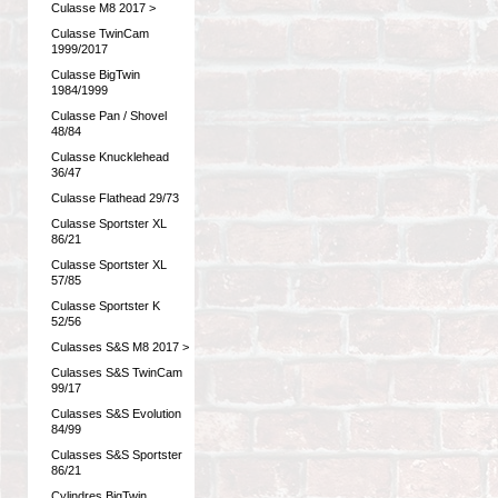
Culasse M8 2017 >
Culasse TwinCam
1999/2017
Culasse BigTwin
1984/1999
Culasse Pan / Shovel
48/84
Culasse Knucklehead
36/47
Culasse Flathead 29/73
Culasse Sportster XL
86/21
Culasse Sportster XL
57/85
Culasse Sportster K
52/56
Culasses S&S M8 2017 >
Culasses S&S TwinCam
99/17
Culasses S&S Evolution
84/99
Culasses S&S Sportster
86/21
Cylindres BigTwin