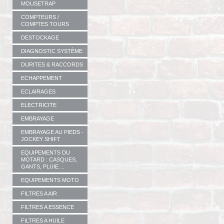
MOUSETRAP
COMPTEURS /
COMPTES TOURS
DESTOCKAGE
DIAGNOSTIC SYSTÈME
DURITES & RACCORDS
ECHAPPEMENT
ECLAIRAGES
ELECTRICITE
EMBRAYAGE
EMBRAYAGE AU PIEDS -
JOCKEY SHIFT
EQUIPEMENTS DU
MOTARD : CASQUES,
GANTS, PLUIE ...
EQUIPEMENTS MOTO
FILTRES A AIR
FILTRES A ESSENCE
FILTRES A HUILE