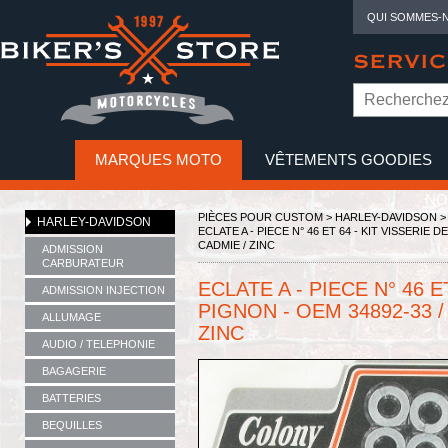
QUI SOMMES-
SERVIC
MARQUES MOTO
VÊTEMENTS GOODIES
NO
PIÈCES POUR CUSTOM >
HARLEY-DAVIDSON
HARLEY-DAVIDSON
ECLATE A - PIECE N° 46 ET 64 - KIT VISSERIE D
CADMIE / ZINC
ADMISSION
CARBURATEUR
ECLATE A - PIECE N° 46 E
ADMISSION INJECTION
PIGNON - OEM 34892-33 / 
ALLUMAGE
ZINC
AUDIO / TELEPHONIE
BAGAGERIE
BATTERIES
BEQUILLES