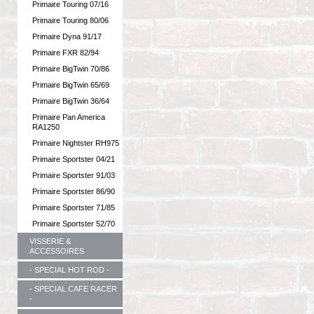
Primaire Touring 07/16
Primaire Touring 80/06
Primaire Dyna 91/17
Primaire FXR 82/94
Primaire BigTwin 70/86
Primaire BigTwin 65/69
Primaire BigTwin 36/64
Primaire Pan America
RA1250
Primaire Nightster RH975
Primaire Sportster 04/21
Primaire Sportster 91/03
Primaire Sportster 86/90
Primaire Sportster 71/85
Primaire Sportster 52/70
VISSERIE &
ACCESSOIRES
- SPECIAL HOT ROD -
- SPECIAL CAFE RACER
-