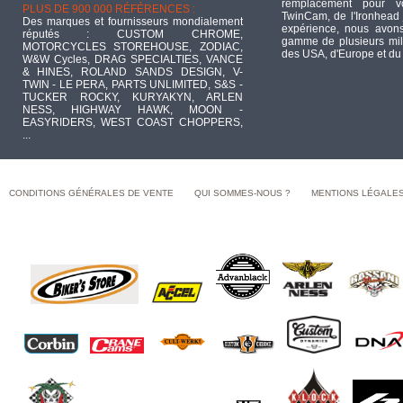
remplacement pour 
PLUS DE 900 000 RÉFÉRENCES :
TwinCam, de l'Ironhead 
Des marques et fournisseurs mondialement
expérience, nous avons
réputés : CUSTOM CHROME,
gamme de plusieurs mill
MOTORCYCLES STOREHOUSE, ZODIAC,
des USA, d'Europe et du
W&W Cycles, DRAG SPECIALTIES, VANCE
& HINES, ROLAND SANDS DESIGN, V-
TWIN - LE PERA, PARTS UNLIMITED, S&S -
TUCKER ROCKY, KURYAKYN, ARLEN
NESS, HIGHWAY HAWK, MOON -
EASYRIDERS, WEST COAST CHOPPERS,
...
CONDITIONS GÉNÉRALES DE VENTE
QUI SOMMES-NOUS ?
MENTIONS LÉGALE