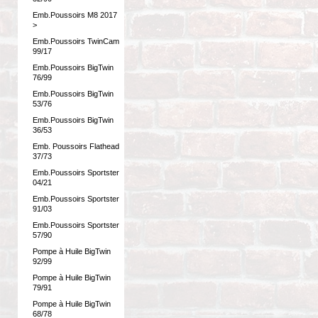
Emb.Poussoirs M8 2017
>
Emb.Poussoirs TwinCam
99/17
Emb.Poussoirs BigTwin
76/99
Emb.Poussoirs BigTwin
53/76
Emb.Poussoirs BigTwin
36/53
Emb. Poussoirs Flathead
37/73
Emb.Poussoirs Sportster
04/21
Emb.Poussoirs Sportster
91/03
Emb.Poussoirs Sportster
57/90
Pompe à Huile BigTwin
92/99
Pompe à Huile BigTwin
79/91
Pompe à Huile BigTwin
68/78