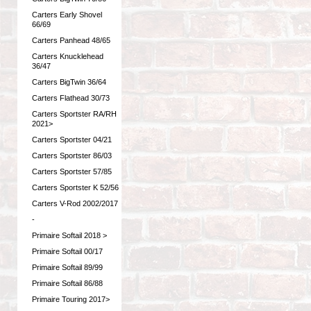
Carters Early Shovel
66/69
Carters Panhead 48/65
Carters Knucklehead
36/47
Carters BigTwin 36/64
Carters Flathead 30/73
Carters Sportster RA/RH
2021>
Carters Sportster 04/21
Carters Sportster 86/03
Carters Sportster 57/85
Carters Sportster K 52/56
Carters V-Rod 2002/2017
-
Primaire Softail 2018 >
Primaire Softail 00/17
Primaire Softail 89/99
Primaire Softail 86/88
Primaire Touring 2017>