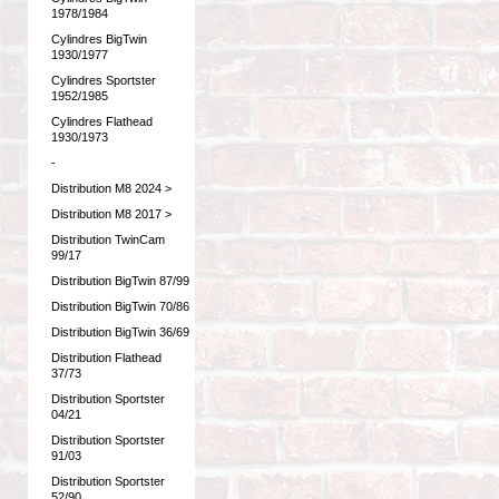
1978/1984
Cylindres BigTwin
1930/1977
Cylindres Sportster
1952/1985
Cylindres Flathead
1930/1973
-
Distribution M8 2024 >
Distribution M8 2017 >
Distribution TwinCam
99/17
Distribution BigTwin 87/99
Distribution BigTwin 70/86
Distribution BigTwin 36/69
Distribution Flathead
37/73
Distribution Sportster
04/21
Distribution Sportster
91/03
Distribution Sportster
52/90