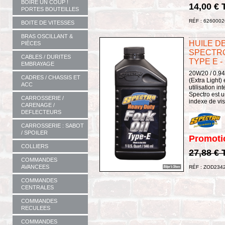
BOIRE UN COUP !
14,00 €
PORTES BOUTEILLES
RÉF : 6260002
BOITE DE VITESSES
BRAS OSCILLANT &
HUILE DE
PIÈCES
SPECTRO
CABLES / DURITES
TYPE E -
EMBRAYAGE
20W20 / 0.946
CADRES / CHASSIS ET
(Extra Light)
ACC
utilisation i
Spectro est u
CARROSSERIE /
indexe de vis
CARENAGE /
DEFLECTEURS
CARROSSERIE : SABOT
/ SPOILER
Promoti
COLLIERS
27,88 €
COMMANDES
AVANCEES
RÉF : ZOD234
COMMANDES
CENTRALES
COMMANDES
RECULEES
COMMANDES