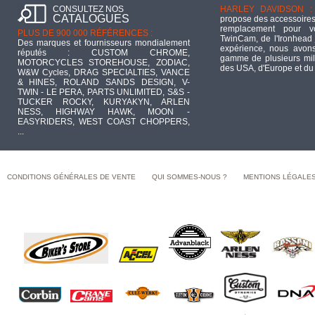
CONSULTEZ NOS
HARLEY DAVIDSON :
CATALOGUES
propose des accessoires
remplacement pour 
PLUS DE 900 000 RÉFÉRENCES :
TwinCam, de l'Ironhead 
Des marques et fournisseurs mondialement
expérience, nous avons
réputés : CUSTOM CHROME,
gamme de plusieurs mill
MOTORCYCLES STOREHOUSE, ZODIAC,
des USA, d'Europe et du
W&W Cycles, DRAG SPECIALTIES, VANCE
& HINES, ROLAND SANDS DESIGN, V-
TWIN - LE PERA, PARTS UNLIMITED, S&S -
TUCKER ROCKY, KURYAKYN, ARLEN
NESS, HIGHWAY HAWK, MOON -
EASYRIDERS, WEST COAST CHOPPERS,
...
CONDITIONS GÉNÉRALES DE VENTE
QUI SOMMES-NOUS ?
MENTIONS LÉGALE