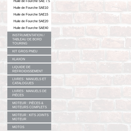
Huile de Fourche SAE 7.5
Huile de Fourche SAE10
Huile de Fourche SAE15
Huile de Fourche SAE20
Huile de Fourche SAE40
INSTRUMENTATION /
TABLEAU DE BORD
TOURING
KIT GROS PNEU
KLAXON
LIQUIDE DE
REFROIDISSEMENT
LIVRES : MANUELS ET
CATALOGUES
LIVRES : MANUELS DE
PIÈCES
MOTEUR : PIÈCES &
MOTEURS COMPLETS
MOTEUR : KITS JOINTS
MOTEUR
MOTOS