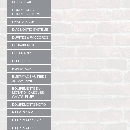
MOUSETRAP
COMPTEURS /
COMPTES TOURS
DESTOCKAGE
DIAGNOSTIC SYSTÈME
DURITES & RACCORDS
ECHAPPEMENT
ECLAIRAGES
ELECTRICITE
EMBRAYAGE
EMBRAYAGE AU PIEDS -
JOCKEY SHIFT
EQUIPEMENTS DU
MOTARD : CASQUES,
GANTS, PLUIE ...
EQUIPEMENTS MOTO
FILTRES A AIR
FILTRES A ESSENCE
FILTRES A HUILE