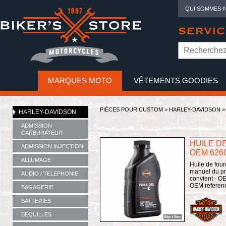
QUI SOMMES-
SERVIC
MARQUES MOTO
VÊTEMENTS GOODIES
NO
PIÈCES POUR CUSTOM >
HARLEY-DAVIDSON
HARLEY-DAVIDSON
ADMISSION
CARBURATEUR
HUILE DE
ADMISSION INJECTION
OEM 6260
ALLUMAGE
Huile de four
manuel du pro
AUDIO / TELEPHONIE
convient - O
OEM referen
BAGAGERIE
BATTERIES
BEQUILLES