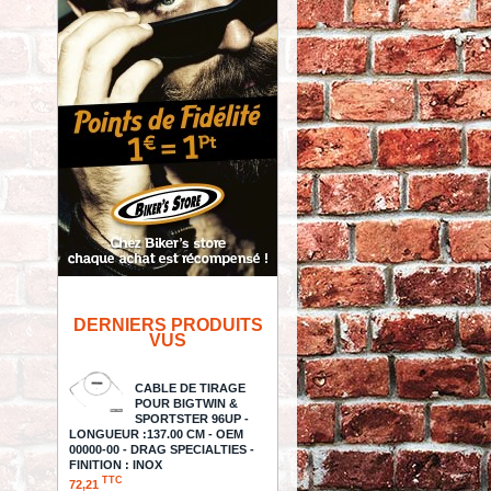
DERNIERS PRODUITS
VUS
CABLE DE TIRAGE
POUR BIGTWIN &
SPORTSTER 96UP -
LONGUEUR :137.00 CM - OEM
00000-00 - DRAG SPECIALTIES -
FINITION : INOX
TTC
72,21