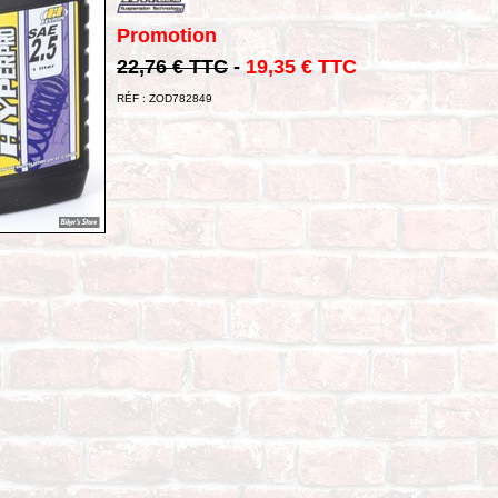
Promotion
22,76 € TTC
-
19,35 € TTC
RÉF : ZOD782849