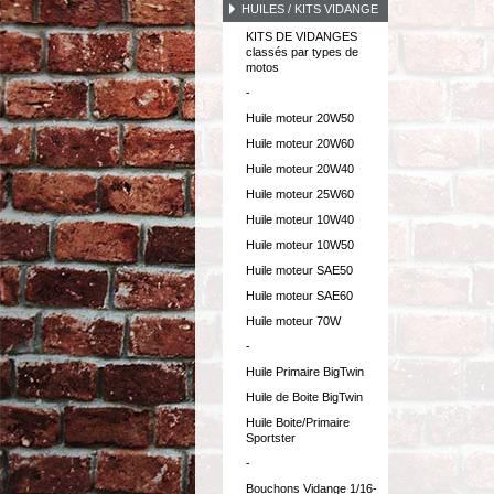
HUILES / KITS VIDANGE
KITS DE VIDANGES
classés par types de
motos
-
Huile moteur 20W50
Huile moteur 20W60
Huile moteur 20W40
Huile moteur 25W60
Huile moteur 10W40
Huile moteur 10W50
Huile moteur SAE50
Huile moteur SAE60
Huile moteur 70W
-
Huile Primaire BigTwin
Huile de Boite BigTwin
Huile Boite/Primaire
Sportster
-
Bouchons Vidange 1/16-