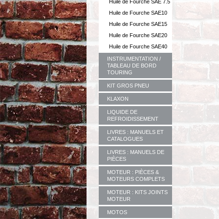
Huile de Fourche SAE 7.5
Huile de Fourche SAE10
Huile de Fourche SAE15
Huile de Fourche SAE20
Huile de Fourche SAE40
INSTRUMENTATION /
TABLEAU DE BORD
TOURING
KIT GROS PNEU
KLAXON
LIQUIDE DE
REFROIDISSEMENT
LIVRES : MANUELS ET
CATALOGUES
LIVRES : MANUELS DE
PIÈCES
MOTEUR : PIÈCES &
MOTEURS COMPLETS
MOTEUR : KITS JOINTS
MOTEUR
MOTOS