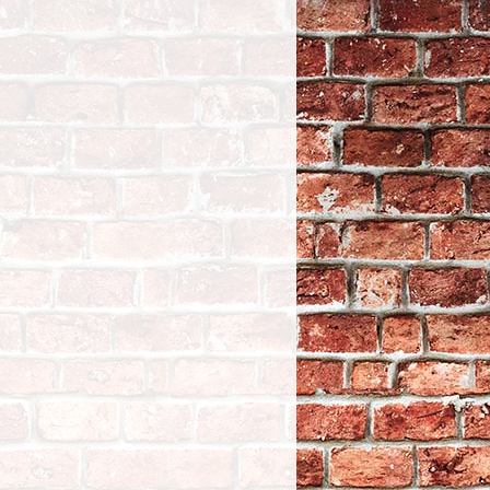
VIS MANOCONTACT /
ECROU DE FREIN -
3/8"-24 - Goodridge -
zinc
TTC
23,75
ECLATE M - PIECE N°
61 - KIT VISSERIE DE PRISE D'AIR
- OEM 29080-41 / 1409-41 -
PARKERIZE - LA PIECE
TTC
5,30
ECLATE R - PIECE N°
13 - PLAQUE DE
MONTAGE - OEM
31726-48 - ZINC - V-
TWIN
TTC
35,96
INFO REPOSES PIEDS
TTC
PIKE 1937 ROAMER SHIRT M
BRWNF