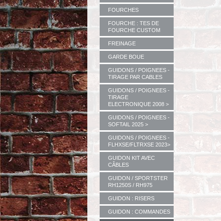
FOURCHES
FOURCHE : TES DE
FOURCHE CUSTOM
FREINAGE
GARDE BOUE
GUIDONS / POIGNEES -
TIRAGE PAR CABLES
GUIDONS / POIGNEES -
TIRAGE
ELECTRONIQUE 2008 >
GUIDONS / POIGNEES -
SOFTAIL 2025 >
GUIDONS / POIGNEES -
FLHXSE/FLTRXSE 2023>
GUIDON KIT AVEC
CÂBLES
GUIDON / SPORTSTER
RH1250S / RH975
GUIDON : RISERS
GUIDON : COMMANDES