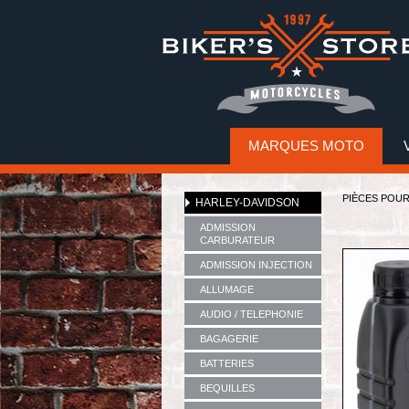
MARQUES MOTO
PIÈCES POU
HARLEY-DAVIDSON
ADMISSION
CARBURATEUR
ADMISSION INJECTION
ALLUMAGE
AUDIO / TELEPHONIE
BAGAGERIE
BATTERIES
BEQUILLES