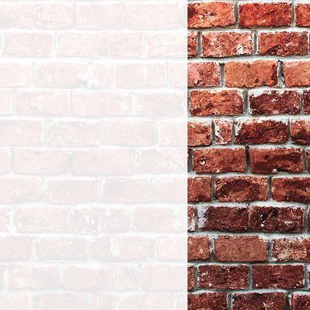
TTC
109,92
WNDSCRN-MERC CBR1000RR 04-
05
TTC
51,34