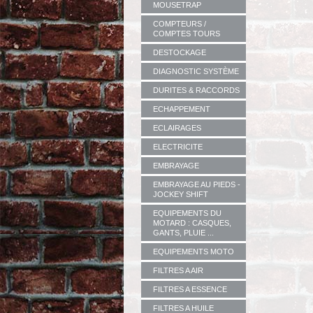
MOUSETRAP
COMPTEURS /
COMPTES TOURS
DESTOCKAGE
DIAGNOSTIC SYSTÈME
DURITES & RACCORDS
ECHAPPEMENT
ECLAIRAGES
ELECTRICITE
EMBRAYAGE
EMBRAYAGE AU PIEDS -
JOCKEY SHIFT
EQUIPEMENTS DU
MOTARD : CASQUES,
GANTS, PLUIE ...
EQUIPEMENTS MOTO
FILTRES A AIR
FILTRES A ESSENCE
FILTRES A HUILE