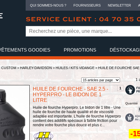
QUI SOMMES-NOUS ?
FOURNISSEURS
NEWSLETTER
SERVICE CLIENT : 04 70 35 
VÊTEMENTS GOODIES
PROMOTIONS
DÉSTOCKAG
NOUS CONTACTER
R CUSTOM >
HARLEY-DAVIDSON
>
HUILES / KITS VIDANGE
>
HUILE DE FOURCHE SAE 
1 
HUILE DE FOURCHE - SAE 2.5 -
1
HYPERPRO - LE BIDON DE 1
LITRE
Quantité
Huile de fourche Hyperpro. Le bidon de 1 litre - Une
huile de fourche de haute qualité et de viscosité
adaptée est importante. L'huile de fourche Hyperpro
contient des additifs spéciaux à faible friction pour
rendre votre fourche plus douce et plus c...
-1