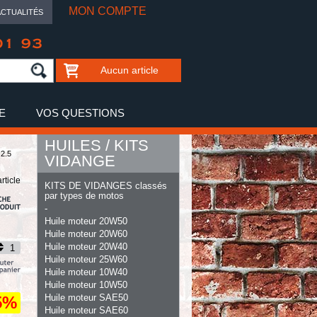
MON COMPTE
ACTUALITÉS
01 93
Aucun article
E
VOS QUESTIONS
HUILES / KITS
2.5
VIDANGE
article
KITS DE VIDANGES classés
par types de motos
-
Huile moteur 20W50
Huile moteur 20W60
Huile moteur 20W40
Huile moteur 25W60
Huile moteur 10W40
Huile moteur 10W50
Huile moteur SAE50
5%
Huile moteur SAE60