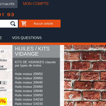
MON COMPTE
ACTUALITÉS
01 93
Aucun article
E
VOS QUESTIONS
HUILES / KITS
-13
VIDANGE
ticles
KITS DE VIDANGES classés
par types de motos
-
Huile moteur 20W50
Huile moteur 20W60
Huile moteur 20W40
Huile moteur 25W60
Huile moteur 10W40
Huile moteur 10W50
Huile moteur SAE50
5%
Huile moteur SAE60