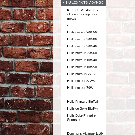
HUILES / KITS VIDANGE
KITS DE VIDANGES
classés par types de
motos
-
Huile moteur 20W50
Huile moteur 20W60
Huile moteur 20W40
Huile moteur 25W60
Huile moteur 10W40
Huile moteur 10W50
Huile moteur SAE50
Huile moteur SAE60
Huile moteur 70W
-
Huile Primaire BigTwin
Huile de Boite BigTwin
Huile Boite/Primaire
Sportster
-
Bouchons Vidange 1/16-