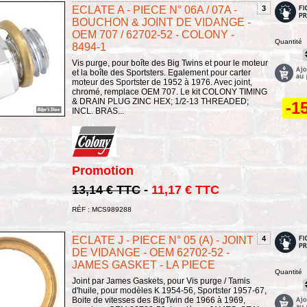
ECLATE A - PIECE N° 06A / 07A -
3
BOUCHON & JOINT DE VIDANGE -
OEM 707 / 62702-52 - COLONY -
Quantité
8494-1
Vis purge, pour boîte des Big Twins et pour le moteur
et la boîte des Sportsters. Egalement pour carter
moteur des Sportster de 1952 à 1976. Avec joint,
chromé, remplace OEM 707. Le kit COLONY TIMING
& DRAIN PLUG ZINC HEX; 1/2-13 THREADED;
-1
INCL. BRAS...
Promotion
13,14 € TTC
-
11,17 € TTC
RÉF : MCS989288
ECLATE J - PIECE N° 05 (A) - JOINT
4
DE VIDANGE - OEM 62702-52 -
JAMES GASKET - LA PIECE
Quantité
Joint par James Gaskets, pour Vis purge / Tamis
d'huile, pour modèles K 1954-56, Sportster 1957-67,
Boite de vitesses des BigTwin de 1966 à 1969,