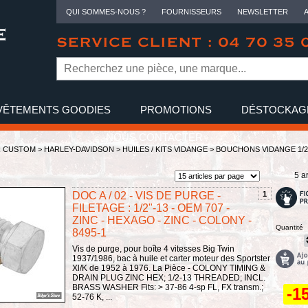
QUI SOMMES-NOUS ?
FOURNISSEURS
NEWSLETTER
SERVICE CLIENT : 04 70 35 
VÊTEMENTS GOODIES
PROMOTIONS
DÉSTOCKAG
NOUS CONTACTER
R CUSTOM >
HARLEY-DAVIDSON
>
HUILES / KITS VIDANGE
>
BOUCHONS VIDANGE 1/2
5 ar
DOC A / 02 - VIS DE PURGE -
1
FILETAGE : 1/2"-13 - OEM 707 -
ZINC - HEXAGO - ZINC - COLONY -
Quantité
8495-1
Vis de purge, pour boîte 4 vitesses Big Twin
1937/1986, bac à huile et carter moteur des Sportster
Xl/K de 1952 à 1976. La Pièce - COLONY TIMING &
DRAIN PLUG ZINC HEX; 1/2-13 THREADED; INCL.
BRASS WASHER Fits: > 37-86 4-sp FL, FX transm.;
-1
52-76 K, ...