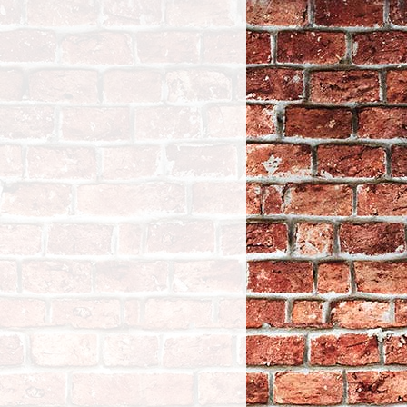
hardware 3" e-start
kits - HK-9
TTC
105,12
ENTRETOISE D'AXE
DE ROUE - DIAMETRE
INTERNE : 19.10mm /
3/4" - EPAISSEUR :12.70 MM / 1/2"
- PAUGHCO - CHROME - LA
PAIRE - 50075
TTC
44,33
Washer, transmission mainshaft
2nd & 3rd gear. standard
TTC
24,16
OIL SEAL RSD THROW OUT
BEARING
TTC
3,10
PIKE 1937 ROAMER SHIRT M
BRWNF
TTC
109,92
WNDSCRN-MERC CBR1000RR 04-
05
TTC
51,34