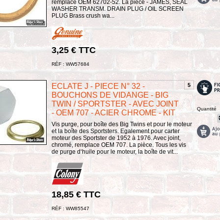
remplace OEM 62702-52. La pièce - JAMES, SEAL
WASHER TRANSM. DRAIN PLUG / OIL SCREEN
PLUG Brass crush wa...
3,25 € TTC
RÉF : WW57684
ECLATE J - PIECE N° 32 -
5
BOUCHONS DE VIDANGE - BIG
TWIN / SPORTSTER - AVEC JOINT
Quantité
- OEM 707 - ACIER CHROME - KIT
Vis purge, pour boîte des Big Twins et pour le moteur
et la boîte des Sportsters. Egalement pour carter
moteur des Sportster de 1952 à 1976. Avec joint,
chromé, remplace OEM 707. La pièce. Tous les vis
de purge d‘huile pour le moteur, la boîte de vit...
18,85 € TTC
RÉF : WW85547