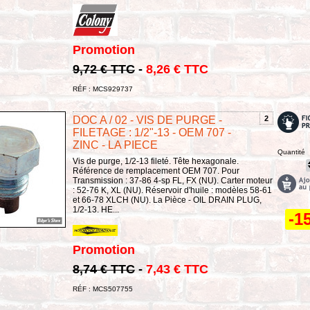
Promotion
9,72 € TTC
-
8,26 € TTC
RÉF : MCS929737
DOC A / 02 - VIS DE PURGE -
2
FILETAGE : 1/2"-13 - OEM 707 -
ZINC - LA PIECE
Quantité
Vis de purge, 1/2-13 fileté. Tête hexagonale.
Référence de remplacement OEM 707. Pour
Transmission : 37-86 4-sp FL, FX (NU). Carter moteur
: 52-76 K, XL (NU). Réservoir d'huile : modèles 58-61
et 66-78 XLCH (NU). La Pièce - OIL DRAIN PLUG,
1/2-13. HE...
-1
Promotion
8,74 € TTC
-
7,43 € TTC
RÉF : MCS507755