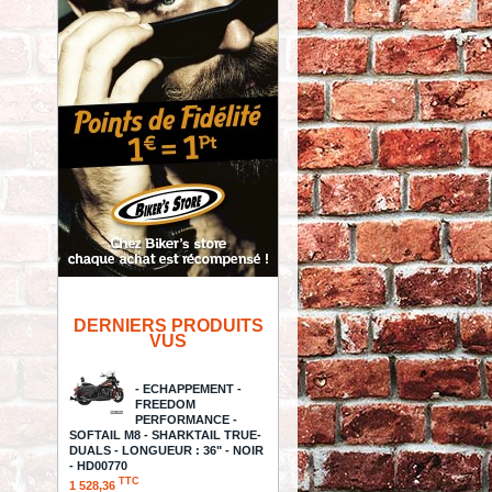
DERNIERS PRODUITS
VUS
- ECHAPPEMENT -
FREEDOM
PERFORMANCE -
SOFTAIL M8 - SHARKTAIL TRUE-
DUALS - LONGUEUR : 36" - NOIR
- HD00770
TTC
1 528,36