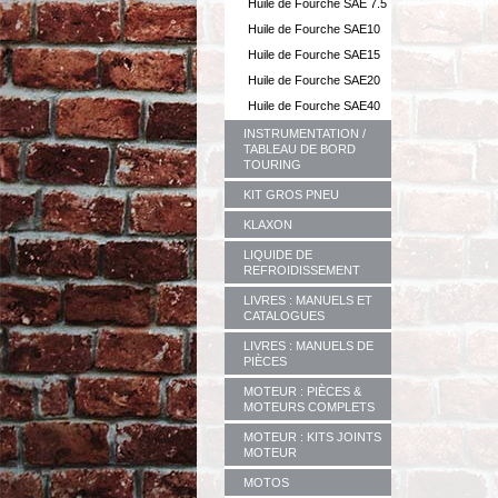
Huile de Fourche SAE 7.5
Huile de Fourche SAE10
Huile de Fourche SAE15
Huile de Fourche SAE20
Huile de Fourche SAE40
INSTRUMENTATION /
TABLEAU DE BORD
TOURING
KIT GROS PNEU
KLAXON
LIQUIDE DE
REFROIDISSEMENT
LIVRES : MANUELS ET
CATALOGUES
LIVRES : MANUELS DE
PIÈCES
MOTEUR : PIÈCES &
MOTEURS COMPLETS
MOTEUR : KITS JOINTS
MOTEUR
MOTOS