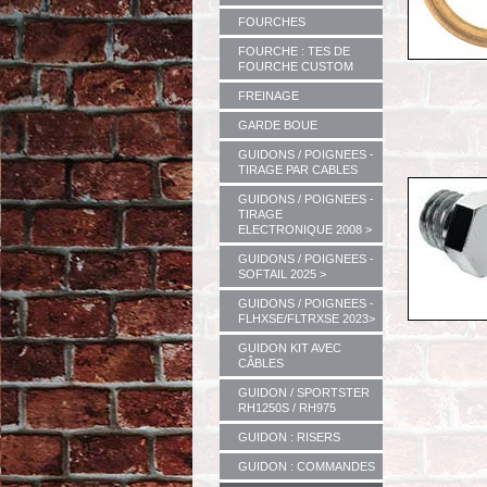
FOURCHES
FOURCHE : TES DE
FOURCHE CUSTOM
FREINAGE
GARDE BOUE
GUIDONS / POIGNEES -
TIRAGE PAR CABLES
GUIDONS / POIGNEES -
TIRAGE
ELECTRONIQUE 2008 >
GUIDONS / POIGNEES -
SOFTAIL 2025 >
GUIDONS / POIGNEES -
FLHXSE/FLTRXSE 2023>
GUIDON KIT AVEC
CÂBLES
GUIDON / SPORTSTER
RH1250S / RH975
GUIDON : RISERS
GUIDON : COMMANDES