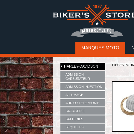
MARQUES MOTO
PIÈCES POU
HARLEY-DAVIDSON
ADMISSION
CARBURATEUR
ADMISSION INJECTION
ALLUMAGE
AUDIO / TELEPHONIE
BAGAGERIE
BATTERIES
BEQUILLES