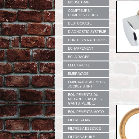
MOUSETRAP
COMPTEURS /
COMPTES TOURS
DESTOCKAGE
DIAGNOSTIC SYSTÈME
DURITES & RACCORDS
ECHAPPEMENT
ECLAIRAGES
ELECTRICITE
EMBRAYAGE
EMBRAYAGE AU PIEDS -
JOCKEY SHIFT
EQUIPEMENTS DU
MOTARD : CASQUES,
GANTS, PLUIE ...
EQUIPEMENTS MOTO
FILTRES A AIR
FILTRES A ESSENCE
FILTRES A HUILE