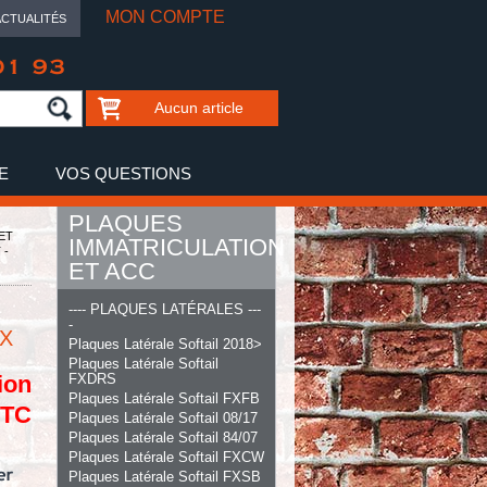
MON COMPTE
ACTUALITÉS
01 93
Aucun article
E
VOS QUESTIONS
PLAQUES
ET
IMMATRICULATION
 -
ET ACC
---- PLAQUES LATÉRALES ---
-
OX
Plaques Latérale Softail 2018>
Plaques Latérale Softail
ion
FXDRS
Plaques Latérale Softail FXFB
TTC
Plaques Latérale Softail 08/17
Plaques Latérale Softail 84/07
Plaques Latérale Softail FXCW
Plaques Latérale Softail FXSB