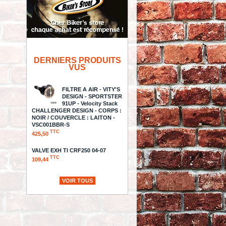
DERNIERS PRODUITS
VUS
FILTRE A AIR - VITY'S
DESIGN - SPORTSTER
91UP - Velocity Stack
CHALLENGER DESIGN - CORPS :
NOIR / COUVERCLE : LAITON -
VSC001BBR-S
TTC
425,50
VALVE EXH TI CRF250 04-07
TTC
109,44
SNOWMOBILE STARTER
VOIR TOUS
LNX/BOM/SKI
TTC
223,81
- SILENCIEUX
FREEDOM