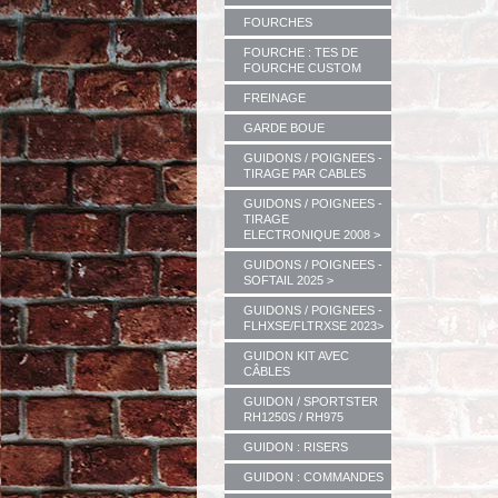
FOURCHES
FOURCHE : TES DE
FOURCHE CUSTOM
FREINAGE
GARDE BOUE
GUIDONS / POIGNEES -
TIRAGE PAR CABLES
GUIDONS / POIGNEES -
TIRAGE
ELECTRONIQUE 2008 >
GUIDONS / POIGNEES -
SOFTAIL 2025 >
GUIDONS / POIGNEES -
FLHXSE/FLTRXSE 2023>
GUIDON KIT AVEC
CÂBLES
GUIDON / SPORTSTER
RH1250S / RH975
GUIDON : RISERS
GUIDON : COMMANDES