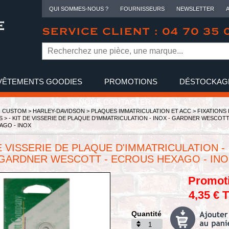
QUI SOMMES-NOUS ?
FOURNISSEURS
NEWSLETTER
SERVICE CLIENT : 04 70 35 
VÊTEMENTS GOODIES
PROMOTIONS
DÉSTOCKAG
NOUS CONTACTER
R CUSTOM >
HARLEY-DAVIDSON
>
PLAQUES IMMATRICULATION ET ACC
>
FIXATIONS 
S
> - KIT DE VISSERIE DE PLAQUE D'IMMATRICULATION - INOX - GARDNER WESCOTT
AGO - INOX
DE VISSERIE DE PLAQUE D'IMMATRICULATION -
 GARDNER WESCOTT - ECROUS HEXAGO - IN
Promot
4,35 € 
Quantité