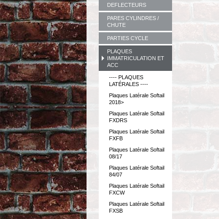
DEFLECTEURS
PARES CYLINDRES /
CHUTE
PARTIES CYCLE
PLAQUES
IMMATRICULATION ET
ACC
---- PLAQUES
LATÉRALES ----
Plaques Latérale Softail
2018>
Plaques Latérale Softail
FXDRS
Plaques Latérale Softail
FXFB
Plaques Latérale Softail
08/17
Plaques Latérale Softail
84/07
Plaques Latérale Softail
FXCW
Plaques Latérale Softail
FXSB