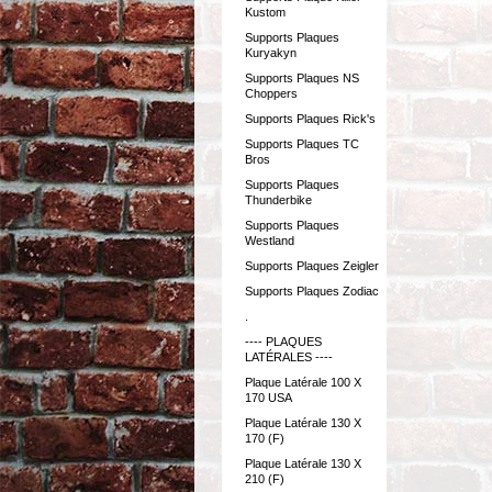
Kustom
Supports Plaques
Kuryakyn
Supports Plaques NS
Choppers
Supports Plaques Rick's
Supports Plaques TC
Bros
Supports Plaques
Thunderbike
Supports Plaques
Westland
Supports Plaques Zeigler
Supports Plaques Zodiac
.
---- PLAQUES
LATÉRALES ----
Plaque Latérale 100 X
170 USA
Plaque Latérale 130 X
170 (F)
Plaque Latérale 130 X
210 (F)