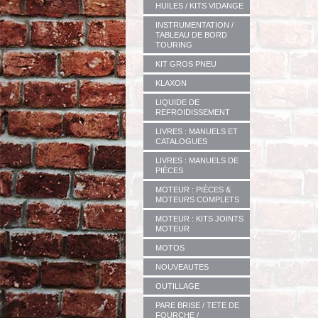
HUILES / KITS VIDANGE
INSTRUMENTATION /
TABLEAU DE BORD
TOURING
KIT GROS PNEU
KLAXON
LIQUIDE DE
REFROIDISSEMENT
LIVRES : MANUELS ET
CATALOGUES
LIVRES : MANUELS DE
PIÈCES
MOTEUR : PIÈCES &
MOTEURS COMPLETS
MOTEUR : KITS JOINTS
MOTEUR
MOTOS
NOUVEAUTES
OUTILLAGE
PARE BRISE / TETE DE
FOURCHE /