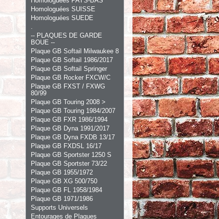
Homologuées PAYS-BAS
Homologuées SUISSE
Homologuées SUEDE
.
-- PLAQUES DE GARDE
BOUE --
Plaque GB Softail Milwaukee 8
Plaque GB Softail 1986/2017
Plaque GB Softail Springer
Plaque GB Rocker FXCW/C
Plaque GB FXST / FXWG
80/99
Plaque GB Touring 2008 >
Plaque GB Touring 1984/2007
Plaque GB FXR 1986/1994
Plaque GB Dyna 1991/2017
Plaque GB Dyna FXDB 13/17
Plaque GB FXDSL 16/17
Plaque GB Sportster 1250 S
Plaque GB Sportster 73/22
Plaque GB 1955/1972
Plaque GB XG 500/750
Plaque GB FL 1958/1984
Plaque GB 1971/1986
Supports Universels
Entourages de Plaques