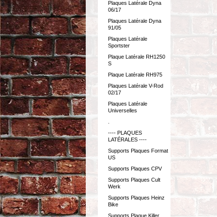
Plaques Latérale Dyna
06/17
Plaques Latérale Dyna
91/05
Plaques Latérale
Sportster
Plaque Latérale RH1250
S
Plaque Latérale RH975
Plaques Latérale V-Rod
02/17
Plaques Latérale
Universelles
.
---- PLAQUES
LATÉRALES ----
Supports Plaques Format
US
Supports Plaques CPV
Supports Plaques Cult
Werk
Supports Plaques Heinz
Bike
Supports Plaque Killer