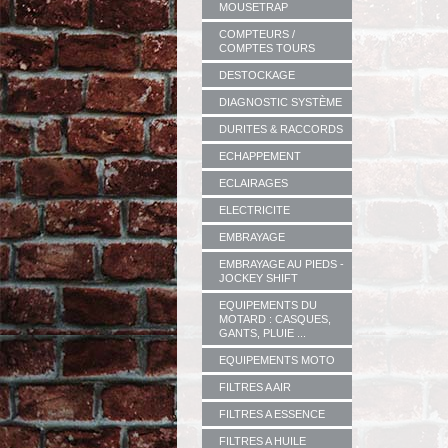
MOUSETRAP
COMPTEURS /
COMPTES TOURS
DESTOCKAGE
DIAGNOSTIC SYSTÈME
DURITES & RACCORDS
ECHAPPEMENT
ECLAIRAGES
ELECTRICITE
EMBRAYAGE
EMBRAYAGE AU PIEDS -
JOCKEY SHIFT
EQUIPEMENTS DU
MOTARD : CASQUES,
GANTS, PLUIE ...
EQUIPEMENTS MOTO
FILTRES A AIR
FILTRES A ESSENCE
FILTRES A HUILE