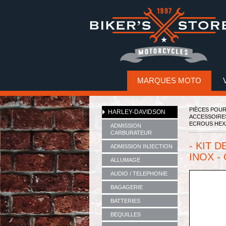
MARQUES MOTO
PIÈCES POU
HARLEY-DAVIDSON
ACCESSOIRE
ECROUS HEX
ADMISSION
CARBURATEUR
- KIT 
ADMISSION INJECTION
INOX -
ALLUMAGE
AUDIO / TELEPHONIE
BAGAGERIE
BATTERIES
BEQUILLES