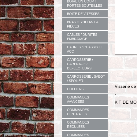
BOIRE UN COUP !
PORTES BOUTEILLES
BOITE DE VITESSES
BRAS OSCILLANT &
PIÈCES
CABLES / DURITES
EMBRAYAGE
CADRES / CHASSIS ET
ACC
CARROSSERIE /
CARENAGE /
DEFLECTEURS
CARROSSERIE : SABOT
/ SPOILER
Visserie de
COLLIERS
-
COMMANDES
KIT DE M
AVANCEES
COMMANDES
CENTRALES
COMMANDES
RECULEES
COMMANDES