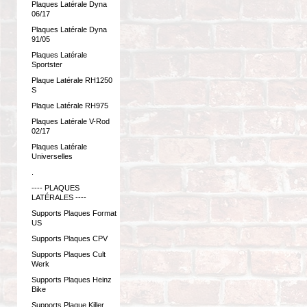
Plaques Latérale Dyna
06/17
Plaques Latérale Dyna
91/05
Plaques Latérale
Sportster
Plaque Latérale RH1250
S
Plaque Latérale RH975
Plaques Latérale V-Rod
02/17
Plaques Latérale
Universelles
.
---- PLAQUES
LATÉRALES ----
Supports Plaques Format
US
Supports Plaques CPV
Supports Plaques Cult
Werk
Supports Plaques Heinz
Bike
Supports Plaque Killer