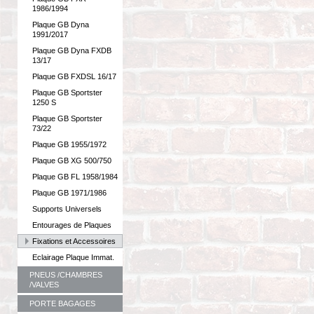
1986/1994
Plaque GB Dyna
1991/2017
Plaque GB Dyna FXDB
13/17
Plaque GB FXDSL 16/17
Plaque GB Sportster
1250 S
Plaque GB Sportster
73/22
Plaque GB 1955/1972
Plaque GB XG 500/750
Plaque GB FL 1958/1984
Plaque GB 1971/1986
Supports Universels
Entourages de Plaques
Fixations et Accessoires
Eclairage Plaque Immat.
PNEUS /CHAMBRES
/VALVES
PORTE BAGAGES