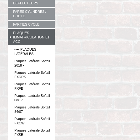
DEFLECTEURS
PARES CYLINDRES /
CHUTE
PARTIES CYCLE
PLAQUES
IMMATRICULATION ET
ACC
---- PLAQUES
LATÉRALES ----
Plaques Latérale Softail
2018>
Plaques Latérale Softail
FXDRS
Plaques Latérale Softail
FXFB
Plaques Latérale Softail
08/17
Plaques Latérale Softail
84/07
Plaques Latérale Softail
FXCW
Plaques Latérale Softail
FXSB