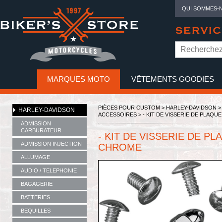
QUI SOMMES-
SERVIC
MARQUES MOTO
VÊTEMENTS GOODIES
NO
PIÈCES POUR CUSTOM >
HARLEY-DAVIDSON
HARLEY-DAVIDSON
ACCESSOIRES
> - KIT DE VISSERIE DE PLAQU
ADMISSION
CARBURATEUR
- KIT DE VISSERIE DE P
ADMISSION INJECTION
CHROME
ALLUMAGE
AUDIO / TELEPHONIE
BAGAGERIE
BATTERIES
BEQUILLES