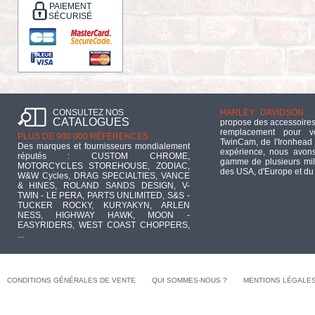
PAIEMENT
SÉCURISÉ
CONSULTEZ NOS
HARLEY DAVIDSON :
CATALOGUES
propose des accessoires
remplacement pour 
PLUS DE 900 000 RÉFÉRENCES :
TwinCam, de l'Ironhead 
Des marques et fournisseurs mondialement
expérience, nous avons
réputés : CUSTOM CHROME,
gamme de plusieurs mill
MOTORCYCLES STOREHOUSE, ZODIAC,
des USA, d'Europe et du
W&W Cycles, DRAG SPECIALTIES, VANCE
& HINES, ROLAND SANDS DESIGN, V-
TWIN - LE PERA, PARTS UNLIMITED, S&S -
TUCKER ROCKY, KURYAKYN, ARLEN
NESS, HIGHWAY HAWK, MOON -
EASYRIDERS, WEST COAST CHOPPERS,
...
CONDITIONS GÉNÉRALES DE VENTE
QUI SOMMES-NOUS ?
MENTIONS LÉGALE