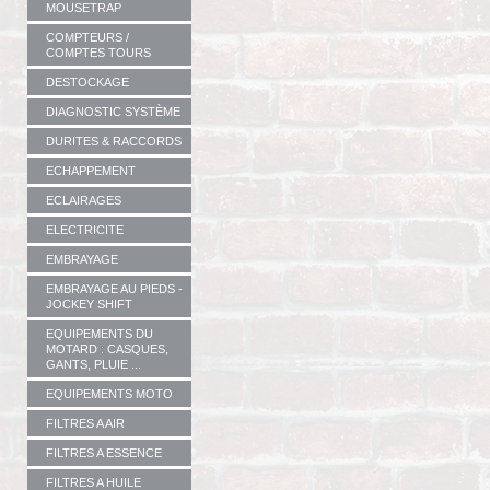
MOUSETRAP
COMPTEURS /
COMPTES TOURS
DESTOCKAGE
DIAGNOSTIC SYSTÈME
DURITES & RACCORDS
ECHAPPEMENT
ECLAIRAGES
ELECTRICITE
EMBRAYAGE
EMBRAYAGE AU PIEDS -
JOCKEY SHIFT
EQUIPEMENTS DU
MOTARD : CASQUES,
GANTS, PLUIE ...
EQUIPEMENTS MOTO
FILTRES A AIR
FILTRES A ESSENCE
FILTRES A HUILE