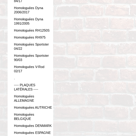
84/17
Homologuées Dyna
2006/2017
Homologuées Dyna
1991/2005
Homologuées RH1250S
Homologuées RH975
Homologuées Sportster
04/22
Homologuées Sportster
90/03
Homologuées V-Rod
02/17
.
---- PLAQUES
LATÉRALES ----
Homologuées
ALLEMAGNE
Homologuées AUTRICHE
Homologuées
BELGIQUE
Homologuées DENMARK
Homologuées ESPAGNE