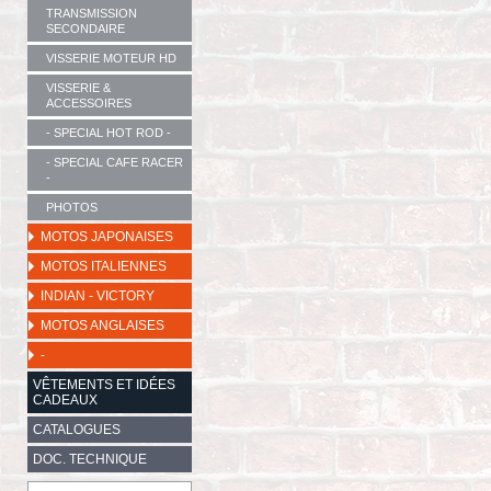
TRANSMISSION
SECONDAIRE
VISSERIE MOTEUR HD
VISSERIE &
ACCESSOIRES
- SPECIAL HOT ROD -
- SPECIAL CAFE RACER
-
PHOTOS
MOTOS JAPONAISES
MOTOS ITALIENNES
INDIAN - VICTORY
MOTOS ANGLAISES
-
VÊTEMENTS ET IDÉES
CADEAUX
CATALOGUES
DOC. TECHNIQUE