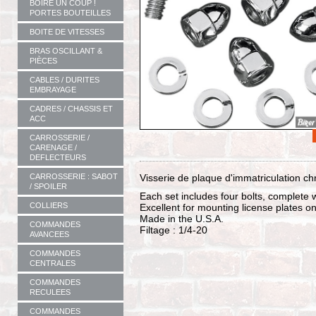
BOIRE UN COUP !
PORTES BOUTEILLES
BOITE DE VITESSES
BRAS OSCILLANT &
PIÈCES
CABLES / DURITES
EMBRAYAGE
CADRES / CHASSIS ET
ACC
CARROSSERIE /
CARENAGE /
DEFLECTEURS
CARROSSERIE : SABOT
Visserie de plaque d'immatriculation ch
/ SPOILER
Each set includes four bolts, complete 
COLLIERS
Excellent for mounting license plates o
Made in the U.S.A.
COMMANDES
Filtage : 1/4-20
AVANCEES
COMMANDES
CENTRALES
COMMANDES
RECULEES
COMMANDES