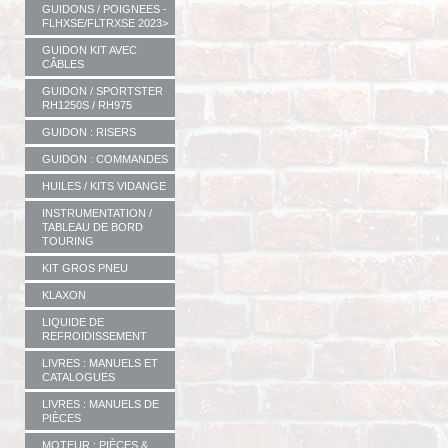
GUIDONS / POIGNEES -
FLHXSE/FLTRXSE 2023>
GUIDON KIT AVEC
CÂBLES
GUIDON / SPORTSTER
RH1250S / RH975
GUIDON : RISERS
GUIDON : COMMANDES
HUILES / KITS VIDANGE
INSTRUMENTATION /
TABLEAU DE BORD
TOURING
KIT GROS PNEU
KLAXON
LIQUIDE DE
REFROIDISSEMENT
LIVRES : MANUELS ET
CATALOGUES
LIVRES : MANUELS DE
PIÈCES
MOTEUR : PIÈCES &