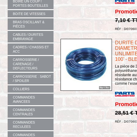
BOIRE UN COUP !
PORTES BOUTEILLES
Promoti
BOITE DE VITESSES
7,10 € T
BRAS OSCILLANT &
PIÈCES
RÉF : D/07060
CABLES / DURITES
EMBRAYAGE
DURITE 
CADRES / CHASSIS ET
DIAMETRE 
ACC
UNLIMITE
100' - BL
CARROSSERIE /
CARENAGE /
La pièce de 3
DEFLECTEURS
polyuréthane 
résistante a
CARROSSERIE : SABOT
résistance c
/ SPOILER
comme l’essen
COLLIERS
COMMANDES
AVANCEES
Promoti
COMMANDES
28,51 €
CENTRALES
RÉF : D/07060
COMMANDES
RECULEES
COMMANDES