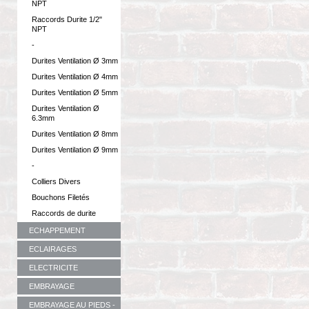
NPT
Raccords Durite 1/2"
NPT
-
Durites Ventilation Ø 3mm
Durites Ventilation Ø 4mm
Durites Ventilation Ø 5mm
Durites Ventilation Ø
6.3mm
Durites Ventilation Ø 8mm
Durites Ventilation Ø 9mm
-
Colliers Divers
Bouchons Filetés
Raccords de durite
ECHAPPEMENT
ECLAIRAGES
ELECTRICITE
EMBRAYAGE
EMBRAYAGE AU PIEDS -