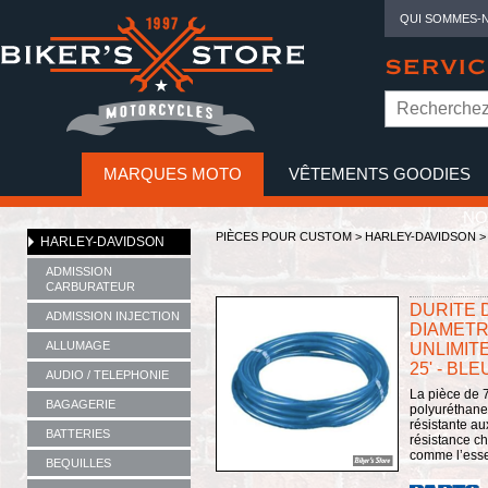
QUI SOMMES-
SERVIC
MARQUES MOTO
VÊTEMENTS GOODIES
NO
PIÈCES POUR CUSTOM >
HARLEY-DAVIDSON
HARLEY-DAVIDSON
ADMISSION
CARBURATEUR
DURITE 
ADMISSION INJECTION
DIAMETRE 
ALLUMAGE
UNLIMITE
25' - BLE
AUDIO / TELEPHONIE
La pièce de 7
BAGAGERIE
polyuréthane 
résistante a
BATTERIES
résistance c
comme l’essen
BEQUILLES