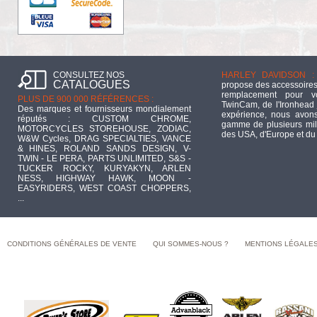
CONSULTEZ NOS
HARLEY DAVIDSON :
CATALOGUES
propose des accessoires
remplacement pour 
PLUS DE 900 000 RÉFÉRENCES :
TwinCam, de l'Ironhead 
Des marques et fournisseurs mondialement
expérience, nous avons
réputés : CUSTOM CHROME,
gamme de plusieurs mill
MOTORCYCLES STOREHOUSE, ZODIAC,
des USA, d'Europe et du
W&W Cycles, DRAG SPECIALTIES, VANCE
& HINES, ROLAND SANDS DESIGN, V-
TWIN - LE PERA, PARTS UNLIMITED, S&S -
TUCKER ROCKY, KURYAKYN, ARLEN
NESS, HIGHWAY HAWK, MOON -
EASYRIDERS, WEST COAST CHOPPERS,
...
CONDITIONS GÉNÉRALES DE VENTE
QUI SOMMES-NOUS ?
MENTIONS LÉGALE