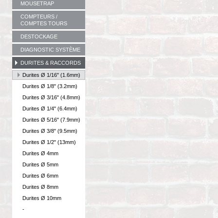
MOUSETRAP
COMPTEURS /
COMPTES TOURS
DESTOCKAGE
DIAGNOSTIC SYSTÈME
DURITES & RACCORDS
Durites Ø 1/16" (1.6mm)
Durites Ø 1/8" (3.2mm)
Durites Ø 3/16" (4.8mm)
Durites Ø 1/4" (6.4mm)
Durites Ø 5/16" (7.9mm)
Durites Ø 3/8" (9.5mm)
Durites Ø 1/2" (13mm)
Durites Ø 4mm
Durites Ø 5mm
Durites Ø 6mm
Durites Ø 8mm
Durites Ø 10mm
-