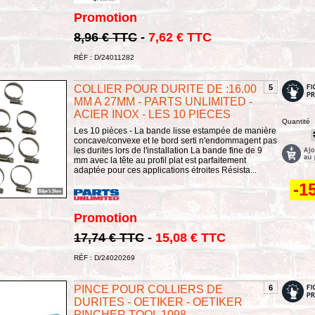
Promotion
8,96 € TTC
-
7,62 € TTC
RÉF : D/24011282
COLLIER POUR DURITE DE :16.00
5
MM A 27MM - PARTS UNLIMITED -
ACIER INOX - LES 10 PIECES
Quantité
Les 10 pièces - La bande lisse estampée de manière
concave/convexe et le bord serti n'endommagent pas
les durites lors de l'installation La bande fine de 9
mm avec la tête au profil plat est parfaitement
adaptée pour ces applications étroites Résista...
-1
Promotion
17,74 € TTC
-
15,08 € TTC
RÉF : D/24020269
PINCE POUR COLLIERS DE
6
DURITES - OETIKER - OETIKER
PINCHER TOOL 1098