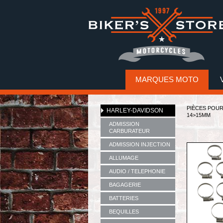
MARQUES MOTO
PIÈCES POU
HARLEY-DAVIDSON
14>15MM
ADMISSION
CARBURATEUR
ADMISSION INJECTION
ALLUMAGE
AUDIO / TELEPHONIE
BAGAGERIE
BATTERIES
BEQUILLES