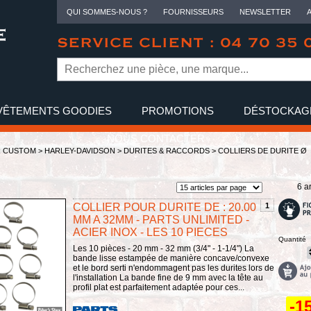
QUI SOMMES-NOUS ?
FOURNISSEURS
NEWSLETTER
SERVICE CLIENT : 04 70 35 
VÊTEMENTS GOODIES
PROMOTIONS
DÉSTOCKAG
NOUS CONTACTER
R CUSTOM >
HARLEY-DAVIDSON
>
DURITES & RACCORDS
>
COLLIERS DE DURITE Ø
6 ar
COLLIER POUR DURITE DE : 20.00
1
MM A 32MM - PARTS UNLIMITED -
ACIER INOX - LES 10 PIECES
Quantité
Les 10 pièces - 20 mm - 32 mm (3/4" - 1-1/4") La
bande lisse estampée de manière concave/convexe
et le bord serti n'endommagent pas les durites lors de
l'installation La bande fine de 9 mm avec la tête au
profil plat est parfaitement adaptée pour ces...
-1