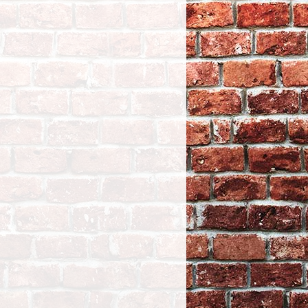
12 - JOINT D'EMBASE
- SHOVELHEAD 63/84 -
FOAMET - OEM 16776-63 -
GENUINE JAMES GASKETS - LA
PAIRE
TTC
43,05
PIKE 1937 ROAMER SHIRT M
BRWNF
TTC
109,92
WNDSCRN-MERC CBR1000RR 04-
05
TTC
51,34