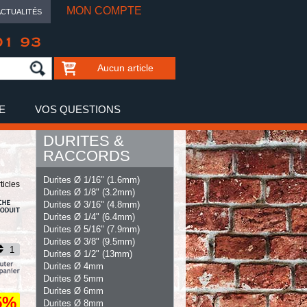
MON COMPTE
ACTUALITÉS
01 93
Aucun article
E
VOS QUESTIONS
DURITES &
RACCORDS
Durites Ø 1/16" (1.6mm)
ticles
Durites Ø 1/8" (3.2mm)
Durites Ø 3/16" (4.8mm)
Durites Ø 1/4" (6.4mm)
Durites Ø 5/16" (7.9mm)
Durites Ø 3/8" (9.5mm)
Durites Ø 1/2" (13mm)
Durites Ø 4mm
Durites Ø 5mm
Durites Ø 6mm
5%
Durites Ø 8mm