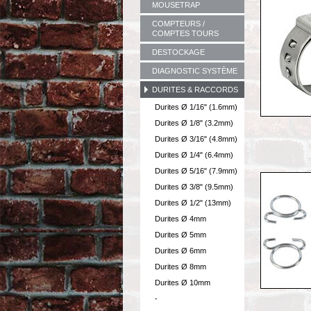
MOUSETRAP
COMPTEURS /
COMPTES TOURS
DESTOCKAGE
DIAGNOSTIC SYSTÈME
DURITES & RACCORDS
Durites Ø 1/16" (1.6mm)
Durites Ø 1/8" (3.2mm)
Durites Ø 3/16" (4.8mm)
Durites Ø 1/4" (6.4mm)
Durites Ø 5/16" (7.9mm)
Durites Ø 3/8" (9.5mm)
Durites Ø 1/2" (13mm)
Durites Ø 4mm
Durites Ø 5mm
Durites Ø 6mm
Durites Ø 8mm
Durites Ø 10mm
-