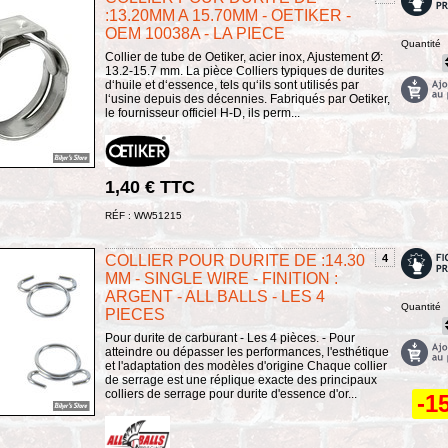
:13.20MM A 15.70MM - OETIKER -
OEM 10038A - LA PIECE
Quantité
Collier de tube de Oetiker, acier inox, Ajustement Ø:
13.2-15.7 mm. La pièce Colliers typiques de durites
d‘huile et d‘essence, tels qu‘ils sont utilisés par
l‘usine depuis des décennies. Fabriqués par Oetiker,
le fournisseur officiel H-D, ils perm...
1,40 € TTC
RÉF : WW51215
COLLIER POUR DURITE DE :14.30
4
MM - SINGLE WIRE - FINITION :
ARGENT - ALL BALLS - LES 4
Quantité
PIECES
Pour durite de carburant - Les 4 pièces. - Pour
atteindre ou dépasser les performances, l'esthétique
et l'adaptation des modèles d'origine Chaque collier
de serrage est une réplique exacte des principaux
colliers de serrage pour durite d'essence d'or...
-1