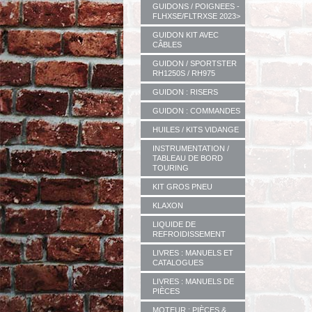
GUIDONS / POIGNEES -
FLHXSE/FLTRXSE 2023>
GUIDON KIT AVEC
CÂBLES
GUIDON / SPORTSTER
RH1250S / RH975
GUIDON : RISERS
GUIDON : COMMANDES
HUILES / KITS VIDANGE
INSTRUMENTATION /
TABLEAU DE BORD
TOURING
KIT GROS PNEU
KLAXON
LIQUIDE DE
REFROIDISSEMENT
LIVRES : MANUELS ET
CATALOGUES
LIVRES : MANUELS DE
PIÈCES
MOTEUR : PIÈCES &