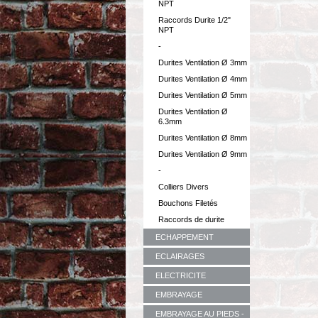
NPT
Raccords Durite 1/2"
NPT
-
Durites Ventilation Ø 3mm
Durites Ventilation Ø 4mm
Durites Ventilation Ø 5mm
Durites Ventilation Ø
6.3mm
Durites Ventilation Ø 8mm
Durites Ventilation Ø 9mm
-
Colliers Divers
Bouchons Filetés
Raccords de durite
ECHAPPEMENT
ECLAIRAGES
ELECTRICITE
EMBRAYAGE
EMBRAYAGE AU PIEDS -