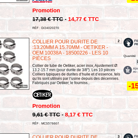
Promotion
17,38 € TTC
-
14,77 € TTC
RÉF : D/24020270
COLLIER POUR DURITE DE
2
:13.20MM A 15.70MM - OETIKER -
OEM 10038A - 18500226 - LES 10
Quantité
PIÈCES
Collier de tube de Oetiker, acier inox, Ajustement Ø:
13.2-15.7 mm (pour durite de 3/8"). Les 10 pièces
Colliers typiques de durites d‘huile et d‘essence, tels
qu‘ils sont utilisés par l‘usine depuis des décennies.
Fabriqués par Oetiker, le fourniss...
-1
Promotion
9,61 € TTC
-
8,17 € TTC
RÉF : MCS576607
COLLIER POUR DURITE DE
3