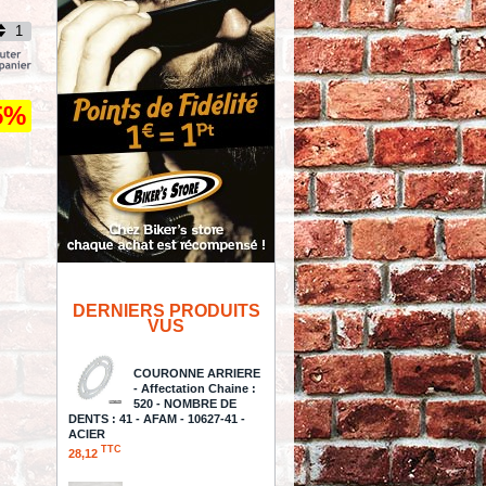
5%
DERNIERS PRODUITS
VUS
COURONNE ARRIERE
- Affectation Chaine :
520 - NOMBRE DE
DENTS : 41 - AFAM - 10627-41 -
ACIER
TTC
28,12