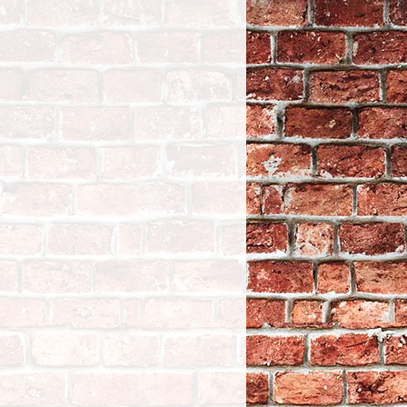
PARE CHALEUR
FLEXIBLE - DEI
Design Engineering,
Inc - 3 1/2" / 6 1/2" - FINITON :
ONYX
TTC
68,35
ECLATE N - PIECE N°
38 - COUVRES TUBES
DE FOURCHE - FLYWHEEL
DESIGN - CURVED - Sportster
2004/2019 - Finition : NOIR MAT
TTC
83,95
STARTER QB
TTC
365
ECLATE K - PIECE N°
43 - VISSERIE DE
POMPE A HUILE -
BT36/67 - GARDNER
WESCOTT - TYPE :
ACORN - CHROME -
31-40A
TTC
47,45
ECLATE G - PIECE N°