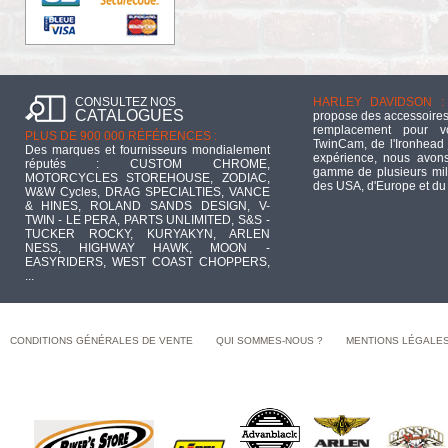
CONSULTEZ NOS
HARLEY DAVIDSON :
CATALOGUES
propose des accessoires
remplacement pour 
PLUS DE 900 000 RÉFÉRENCES :
TwinCam, de l'Ironhead 
Des marques et fournisseurs mondialement
expérience, nous avons
réputés : CUSTOM CHROME,
gamme de plusieurs mill
MOTORCYCLES STOREHOUSE, ZODIAC,
des USA, d'Europe et du
W&W Cycles, DRAG SPECIALTIES, VANCE
& HINES, ROLAND SANDS DESIGN, V-
TWIN - LE PERA, PARTS UNLIMITED, S&S -
TUCKER ROCKY, KURYAKYN, ARLEN
NESS, HIGHWAY HAWK, MOON -
EASYRIDERS, WEST COAST CHOPPERS,
...
CONDITIONS GÉNÉRALES DE VENTE
QUI SOMMES-NOUS ?
MENTIONS LÉGALE