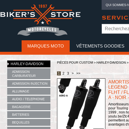
QUI SOMMES-
SERVIC
MARQUES MOTO
VÊTEMENTS GOODIES
NO
PIÈCES POUR CUSTOM >
HARLEY-DAVIDSON
HARLEY-DAVIDSON
ADMISSION
1
2
3
>
>>
CARBURATEUR
AMORTISS
ADMISSION INJECTION
LEGEND -
ALLUMAGE
FLHT / F
A - NOIR 
AUDIO / TELEPHONIE
Amortisseurs
BAGAGERIE
pour Touring 
1999 , non ho
BATTERIES
youtu.be/Ztc
permettent au
BEQUILLES
avantages d'