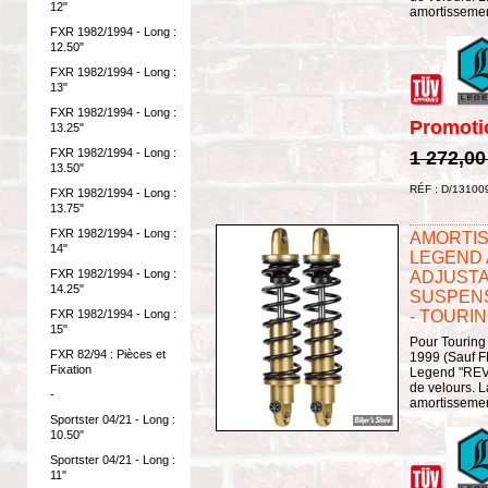
12"
amortissement
FXR 1982/1994 - Long :
12.50"
FXR 1982/1994 - Long :
13"
FXR 1982/1994 - Long :
Promoti
13.25"
FXR 1982/1994 - Long :
1 272,00
13.50"
RÉF : D/13100
FXR 1982/1994 - Long :
13.75"
FXR 1982/1994 - Long :
AMORTISS
14"
LEGEND A
FXR 1982/1994 - Long :
ADJUSTA
14.25"
SUSPENS
- TOURIN
FXR 1982/1994 - Long :
15"
Pour Touring
FXR 82/94 : Pièces et
1999 (Sauf FL
Fixation
Legend "REVO
de velours. 
-
amortissement
Sportster 04/21 - Long :
10.50"
Sportster 04/21 - Long :
11"