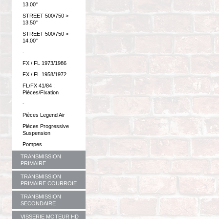
13.00"
STREET 500/750 >
13.50"
STREET 500/750 >
14.00"
-
FX / FL 1973/1986
FX / FL 1958/1972
FL/FX 41/84 :
Pièces/Fixation
-
Pièces Legend Air
Pièces Progressive
Suspension
Pompes
TRANSMISSION
PRIMAIRE
TRANSMISSION
PRIMAIRE COURROIE
TRANSMISSION
SECONDAIRE
VISSERIE MOTEUR HD