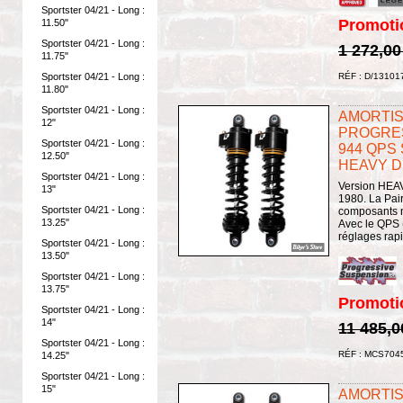
Sportster 04/21 - Long :
Promoti
11.50"
Sportster 04/21 - Long :
1 272,00
11.75"
RÉF : D/13101
Sportster 04/21 - Long :
11.80"
Sportster 04/21 - Long :
AMORTISS
12"
PROGRES
Sportster 04/21 - Long :
944 QPS
12.50"
HEAVY D
Sportster 04/21 - Long :
Version HEAV
13"
1980. La Pair
Sportster 04/21 - Long :
composants n
13.25"
Avec le QPS 
réglages rapi
Sportster 04/21 - Long :
13.50"
Sportster 04/21 - Long :
13.75"
Promoti
Sportster 04/21 - Long :
14"
11 485,0
Sportster 04/21 - Long :
RÉF : MCS704
14.25"
Sportster 04/21 - Long :
15"
AMORTISS