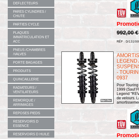
DEFLECTEURS
PARES CYLINDRES /
CHUTE
Promoti
PARTIES CYCLE
992,00 
PLAQUES
IMMATRICULATION ET
ACC
RÉF : D/13100
PNEUS /CHAMBRES
/VALVES
AMORTISS
LEGEND A
PORTE BAGAGES
SUSPENS
PRODUITS
- TOURIN
0937
QUINCAILLERIE
Pour Touring
RADIATEURS /
1999 (Sauf FL
VENTILATEURS
Legend "REVO
de velours. 
REMORQUE /
amortissement
ARRIMAGES
REPOSES PIEDS
RESERVOIRS D
ESSENCE
RESERVOIRS D HUILE
Promoti