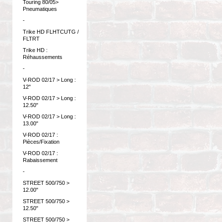
Touring 80/05>
Pneumatiques
-
Trike HD FLHTCUTG /
FLTRT
Trike HD :
Réhaussements
-
V-ROD 02/17 > Long :
12"
V-ROD 02/17 > Long :
12.50"
V-ROD 02/17 > Long :
13.00"
V-ROD 02/17 :
Pièces/Fixation
V-ROD 02/17 :
Rabaissement
-
STREET 500/750 >
12.00"
STREET 500/750 >
12.50"
STREET 500/750 >