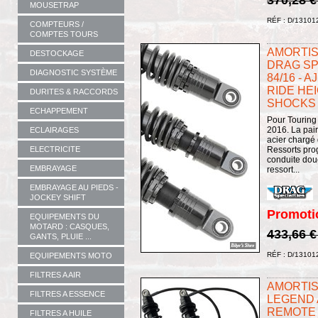
MOUSETRAP
RÉF : D/13101
COMPTEURS /
COMPTES TOURS
AMORTISS
DESTOCKAGE
DRAG SP
DIAGNOSTIC SYSTÈME
84/16 - 
RIDE HE
DURITES & RACCORDS
SHOCKS 
ECHAPPEMENT
Pour Touring
2016. La pai
ECLAIRAGES
acier chargé
Ressorts pro
ELECTRICITE
conduite douc
EMBRAYAGE
ressort...
EMBRAYAGE AU PIEDS -
JOCKEY SHIFT
Promoti
EQUIPEMENTS DU
MOTARD : CASQUES,
433,66 
GANTS, PLUIE ...
RÉF : D/13101
EQUIPEMENTS MOTO
FILTRES A AIR
AMORTISS
FILTRES A ESSENCE
LEGEND 
REMOTE 
FILTRES A HUILE