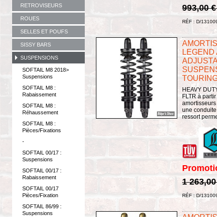
RETROVISEURS
993,00 
ROUES
RÉF : D/13100
SELLES ET POUFS
AMORTISS
SISSY BARS
LEGEND A
SUSPENSIONS
ADJUSTA
SUSPENS
SOFTAIL M8 2018>
Suspensions
TOURING 
SOFTAIL M8 :
HEAVY DUTY 
Rabaissement
FLTR à partir
amortisseurs
SOFTAIL M8 :
une conduite
Réhaussement
ressort perme
SOFTAIL M8 :
Pièces/Fixations
-
SOFTAIL 00/17 :
Suspensions
Promoti
SOFTAIL 00/17 :
Rabaissement
1 263,00
SOFTAIL 00/17
Pièces/Fixation
RÉF : D/13100
SOFTAIL 86/99 :
Suspensions