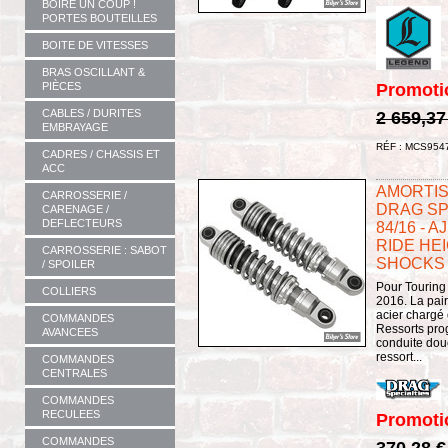
BOIRE UN COUP !
PORTES BOUTEILLES
BOITE DE VITESSES
BRAS OSCILLANT &
PIÈCES
Promoti
CABLES / DURITES
2 659,37
EMBRAYAGE
RÉF : MCS954
CADRES / CHASSIS ET
ACC
AMORTISS
CARROSSERIE /
DRAG SP
CARENAGE /
DEFLECTEURS
84/16 - 
RIDE HE
CARROSSERIE : SABOT
SHOCKS 
/ SPOILER
Pour Touring
COLLIERS
2016. La pai
acier chargé
COMMANDES
Ressorts pro
AVANCEES
conduite douc
ressort...
COMMANDES
CENTRALES
COMMANDES
RECULEES
Promoti
COMMANDES
370,28 