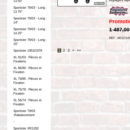
13.50"
Sportster 79/03 - Long :
13.75"
Sportster 79/03 - Long :
Promoti
14"
1 487,00
Sportster 79/03 - Long :
14.25"
RÉF : MCS704
Sportster 79/03 - Long :
15"
1
2
3
>
>>
Sportster 1953/1978
XL 91/03 : Pièces et
Fixations
XL 86/90 : Pièces et
Fixation
XL 79/85 : Pièces et
Fixation
XL 75/78 : Pièces et
Fixation
XL 56/74 : Pièces et
Fixation
Sportster 79/03
:Rabaissement
-
Sportster XR1200