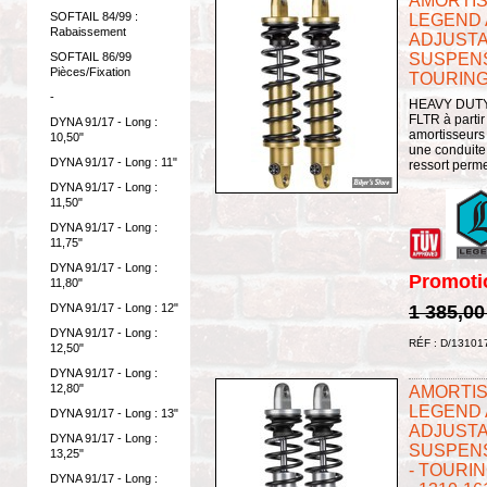
AMORTISS
SOFTAIL 84/99 :
LEGEND A
Rabaissement
ADJUSTA
SOFTAIL 86/99
SUSPENS
Pièces/Fixation
TOURING 
-
HEAVY DUTY 
FLTR à partir
DYNA 91/17 - Long :
amortisseurs
10,50"
une conduite
DYNA 91/17 - Long : 11"
ressort perme
DYNA 91/17 - Long :
11,50"
DYNA 91/17 - Long :
11,75"
DYNA 91/17 - Long :
Promoti
11,80"
1 385,00
DYNA 91/17 - Long : 12"
DYNA 91/17 - Long :
RÉF : D/13101
12,50"
DYNA 91/17 - Long :
12,80"
AMORTISS
LEGEND A
DYNA 91/17 - Long : 13"
ADJUSTA
DYNA 91/17 - Long :
SUSPENS
13,25"
- TOURIN
DYNA 91/17 - Long :