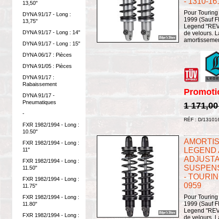
- 1310-16
13,50"
Pour Touring
DYNA 91/17 - Long :
1999 (Sauf F
13,75"
Legend "REVO
DYNA 91/17 - Long : 14"
de velours. 
amortissement
DYNA 91/17 - Long : 15"
DYNA 06/17 : Pièces
DYNA 91/05 : Pièces
DYNA 91/17 :
Rabaissement
Promoti
DYNA 91/17 -
Pneumatiques
1 171,00
-
RÉF : D/13101
FXR 1982/1994 - Long :
10.50"
AMORTISS
FXR 1982/1994 - Long :
LEGEND A
11"
ADJUSTA
FXR 1982/1994 - Long :
SUSPENS
11.50"
- TOURIN
FXR 1982/1994 - Long :
0959
11.75"
Pour Touring
FXR 1982/1994 - Long :
1999 (Sauf FL
11.80"
Legend "REVO
FXR 1982/1994 - Long :
de velours. 