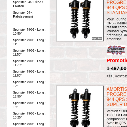
PROGRES
Sportster 04>: Pièce /
Fixation
944 QPS
STANDAR
Sportster 04>:
Rabaissement
Pour Touring 
-
QPS - Meilleu
ressort comp
Sportster 79/03 - Long :
Preload Syst
10.50"
précharge, a
amortisseu...
Sportster 79/03 - Long :
11"
Sportster 79/03 - Long :
11.50"
Promoti
Sportster 79/03 - Long :
11.75"
1 487,00
Sportster 79/03 - Long :
11.80"
RÉF : MCS704
Sportster 79/03 - Long :
12"
AMORTISS
Sportster 79/03 - Long :
PROGRES
12.50"
944 QPS
Sportster 79/03 - Long :
SUPER DU
13"
Version SUPE
Sportster 79/03 - Long :
1980. La Pair
13.25"
composants n
Avec le QPS 
Sportster 79/03 - Long :
réglages rapi