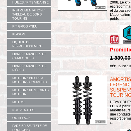
2008. Le kit 
HUILES / KITS VIDANGE
est recomman
et du passag
INSTRUMENTATION /
L'applicatio
TABLEAU DE BORD
poids t...
TOURING
KIT GROS PNEU
KLAXON
LIQUIDE DE
REFROIDISSEMENT
Promoti
LIVRES : MANUELS ET
1 889,00
CATALOGUES
LIVRES : MANUELS DE
RÉF : D/13101
PIÈCES
MOTEUR : PIÈCES &
AMORTISS
MOTEURS COMPLETS
LEGEND A
SUSPENS
MOTEUR : KITS JOINTS
MOTEUR
TOURING 
HEAVY DUTY 
MOTOS
FLTR à partir
NOUVEAUTES
amortisseurs
une conduite
OUTILLAGE
ressort perm
c...
PARE BRISE / TETE DE
FOURCHE /