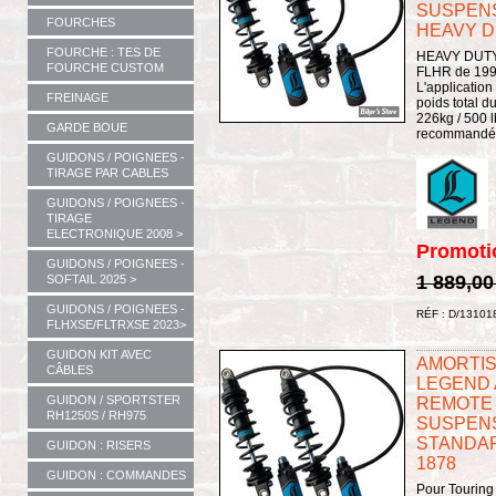
SUSPENSI
FOURCHES
HEAVY DU
FOURCHE : TES DE
HEAVY DUTY 
FOURCHE CUSTOM
FLHR de 1999
L'applicatio
FREINAGE
poids total d
226kg / 500 l
GARDE BOUE
recommandée
GUIDONS / POIGNEES -
TIRAGE PAR CABLES
GUIDONS / POIGNEES -
TIRAGE
ELECTRONIQUE 2008 >
Promoti
GUIDONS / POIGNEES -
1 889,00
SOFTAIL 2025 >
GUIDONS / POIGNEES -
RÉF : D/13101
FLHXSE/FLTRXSE 2023>
GUIDON KIT AVEC
AMORTISS
CÂBLES
LEGEND 
GUIDON / SPORTSTER
REMOTE 
RH1250S / RH975
SUSPENSI
STANDARD
GUIDON : RISERS
1878
GUIDON : COMMANDES
Pour Touring