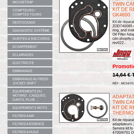
MOUSETRAP
TWIN CA
KIT DE R
COMPTEURS /
GK4600
COMPTES TOURS
Kit de répar
DESTOCKAGE
ZOD740085 et
ring, and ins
DIAGNOSTIC SYSTÈME
Oil Filter Ada
cdn.shopify.c
DURITES & RACCORDS
rev022...
ECHAPPEMENT
ECLAIRAGES
ELECTRICITE
Promoti
EMBRAYAGE
14,64 €
EMBRAYAGE AU PIEDS -
JOCKEY SHIFT
RÉF : MCS970
EQUIPEMENTS DU
MOTARD : CASQUES,
ADAPTATE
GANTS, PLUIE ...
TWIN CA
KIT DE 
EQUIPEMENTS MOTO
THERMOS
FILTRES A AIR
Kit de répara
adaptateurs
FILTRES A ESSENCE
Service kit to
FILTRES A HUILE
4700/4701 Off