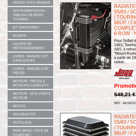
HUILES / KITS VIDANGE
RADIATEU
INSTRUMENTATION /
55/83 / S
TABLEAU DE BORD
/ TOURIN
TOURING
86UP / FX
COMPLET 
KIT GROS PNEU
6 ROW - 
KLAXON
Pour Softail
LIQUIDE DE
1983, Tourin
REFROIDISSEMENT
ABS, à refroi
"Mount Rushm
LIVRES : MANUELS ET
à partir de 
CATALOGUES
radiat...
LIVRES : MANUELS DE
PIÈCES
MOTEUR : PIÈCES &
Promoti
MOTEURS COMPLETS
548,21 
MOTEUR : KITS JOINTS
MOTEUR
RÉF : MCS970
MOTOS
NOUVEAUTES
RADIATEU
55/83 / S
OUTILLAGE
/ TOURIN
PARE BRISE / TETE DE
86UP / FX
FOURCHE /