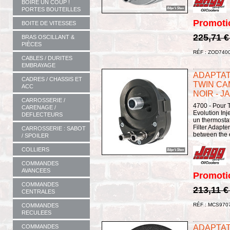
BOIRE UN COUP !
PORTES BOUTEILLES
Promoti
BOITE DE VITESSES
225,71 
BRAS OSCILLANT &
PIÈCES
RÉF : ZOD740
CABLES / DURITES
EMBRAYAGE
ADAPTATE
CADRES / CHASSIS ET
TWIN CA
ACC
NOIR - J
CARROSSERIE /
4700 - Pour 
CARENAGE /
Evolution In
DEFLECTEURS
un thermostat
Filter Adapte
CARROSSERIE : SABOT
between the en
/ SPOILER
COLLIERS
COMMANDES
AVANCEES
Promoti
COMMANDES
213,11 
CENTRALES
RÉF : MCS970
COMMANDES
RECULEES
ADAPTATE
COMMANDES