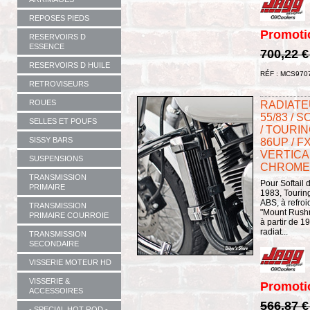
REPOSES PIEDS
Promoti
RESERVOIRS D
ESSENCE
700,22 
RESERVOIRS D HUILE
RÉF : MCS970
RETROVISEURS
ROUES
RADIATEU
55/83 / S
SELLES ET POUFS
/ TOURIN
SISSY BARS
86UP / FX
VERTICAL
SUSPENSIONS
CHROME
TRANSMISSION
Pour Softail
PRIMAIRE
1983, Tourin
ABS, à refroi
TRANSMISSION
"Mount Rushm
PRIMAIRE COURROIE
à partir de 
radiat...
TRANSMISSION
SECONDAIRE
VISSERIE MOTEUR HD
VISSERIE &
Promoti
ACCESSOIRES
566,87 
- SPECIAL HOT ROD -