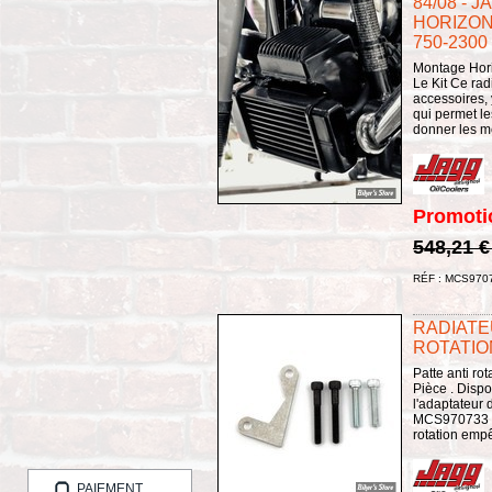
84/08 - 
HORIZONT
750-2300
Montage Hori
Le Kit Ce rad
accessoires, 
qui permet l
donner les m
Promoti
548,21 
RÉF : MCS970
RADIATEU
ROTATION
Patte anti rot
Pièce . Dispo
l'adaptateur
MCS970733 so
rotation empê
PAIEMENT