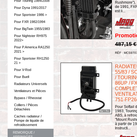
Pour Touring 1984/2008
Rushmore"), S
de 1991, FXR
Pour Dyna 1991/2017
est li...
Pour Sportster 1986 >
Pour FXR 1982/1994
Pour BigTwin 1955/1983
Promoti
Pour Nightster RH975
2022>
487,15 
Pour P.America RA1250
2021 >
RÉF : MCS970
Pour Sportster RH1250
21 >
RADIATEU
Pour V-Rod
55/83 / S
/ TOURIN
Pour Buell
86UP / FX
Radiateurs Universels
COMPLET
Ventilateurs et Pièces
VENTILAT
Bypass / Rheostat
751-FP26
Colliers / Pièces
Pour Softail
Détachées
1983, Tourin
ABS, à refroi
Caches radiateur /
"Mount Rushm
Pompe de liquide de
à partir de 1
refroidissement
Instructi...
REMORQUE /
ARRIMAGES