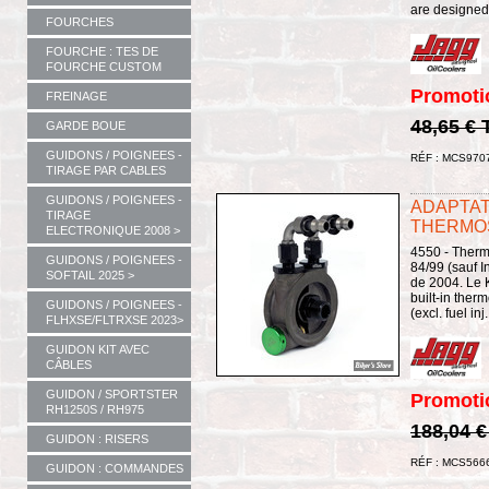
are designed 
FOURCHES
FOURCHE : TES DE
FOURCHE CUSTOM
Promoti
FREINAGE
48,65 €
GARDE BOUE
GUIDONS / POIGNEES -
RÉF : MCS970
TIRAGE PAR CABLES
GUIDONS / POIGNEES -
ADAPTAT
TIRAGE
THERMOS
ELECTRONIQUE 2008 >
4550 - Thermo
GUIDONS / POIGNEES -
84/99 (sauf I
SOFTAIL 2025 >
de 2004. Le
built-in ther
GUIDONS / POIGNEES -
(excl. fuel in
FLHXSE/FLTRXSE 2023>
GUIDON KIT AVEC
CÂBLES
GUIDON / SPORTSTER
Promoti
RH1250S / RH975
188,04 
GUIDON : RISERS
RÉF : MCS566
GUIDON : COMMANDES