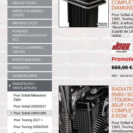
COMPLET
DEFLECTEURS
DIAMOND 
PARES CYLINDRES /
Pour Softail
CHUTE
1983, Tourin
ABS, à refroi
PARTIES CYCLE
"Mount Rushm
à partir de 
PLAQUES
radiat...
IMMATRICULATION ET
ACC
PNEUS /CHAMBRES
/VALVES
Promoti
PORTE BAGAGES
669,98 
PRODUITS
QUINCAILLERIE
RÉF : MCS970
RADIATEURS /
VENTILATEURS
RADIATEU
55/83 / S
Pour Softail Milwaukee
/ TOURIN
Eight
86UP / FX
Pour Softail 2000/2017
COMPLET 
Pour Softail 1984/1999
6 ROW - 
Pour Touring 2017 >
Pour Softail
Pour Touring 2009/2016
1983, Tourin
refroidissem