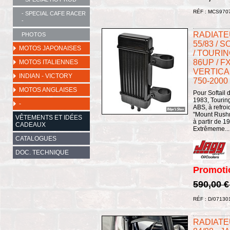
RÉF : MCS970
- SPECIAL CAFE RACER
-
RADIATEU
PHOTOS
55/83 / S
MOTOS JAPONAISES
/ TOURIN
86UP / FX
MOTOS ITALIENNES
VERTICAL
INDIAN - VICTORY
750-2000
MOTOS ANGLAISES
Pour Softail
1983, Tourin
-
ABS, à refroi
"Mount Rushm
VÊTEMENTS ET IDÉES
à partir de 1
CADEAUX
Extrêmeme...
CATALOGUES
DOC. TECHNIQUE
Promoti
590,00 
RÉF : D/07130
RADIATE