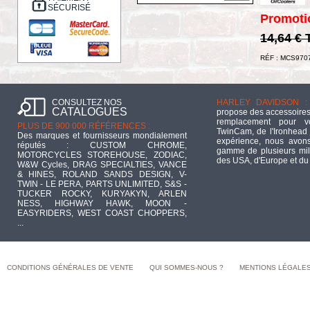
SÉCURISÉ
Promoti
14,64 €
RÉF : MCS970
CONSULTEZ NOS
HARLEY DAVIDSON :
CATALOGUES
propose des accessoires
remplacement pour 
PLUS DE 900 000 RÉFÉRENCES :
TwinCam, de l'Ironhead 
Des marques et fournisseurs mondialement
expérience, nous avons
réputés : CUSTOM CHROME,
gamme de plusieurs mill
MOTORCYCLES STOREHOUSE, ZODIAC,
des USA, d'Europe et du
W&W Cycles, DRAG SPECIALTIES, VANCE
& HINES, ROLAND SANDS DESIGN, V-
TWIN - LE PERA, PARTS UNLIMITED, S&S -
TUCKER ROCKY, KURYAKYN, ARLEN
NESS, HIGHWAY HAWK, MOON -
EASYRIDERS, WEST COAST CHOPPERS,
...
CONDITIONS GÉNÉRALES DE VENTE
QUI SOMMES-NOUS ?
MENTIONS LÉGALE