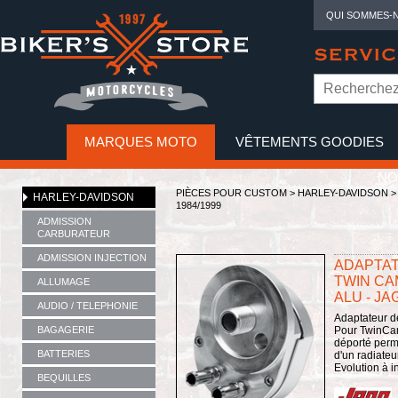
QUI SOMMES-
SERVIC
MARQUES MOTO
VÊTEMENTS GOODIES
NO
PIÈCES POUR CUSTOM >
HARLEY-DAVIDSON
HARLEY-DAVIDSON
1984/1999
ADMISSION
CARBURATEUR
ADMISSION INJECTION
ADAPTATE
TWIN CA
ALLUMAGE
ALU - JA
AUDIO / TELEPHONIE
Adaptateur de
BAGAGERIE
Pour TwinCa
déporté perme
BATTERIES
d'un radiateu
Evolution à in
BEQUILLES