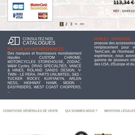
113,34 
RÉF : D/06510
1
2
3
>
>>
CONSULTEZ NOS
HARLEY DAVIDSON :
CATALOGUES
propose des accessoires
remplacement pour 
PLUS DE 900 000 RÉFÉRENCES :
TwinCam, de l'Ironhead 
Des marques et fournisseurs mondialement
expérience, nous avons
réputés : CUSTOM CHROME,
gamme de plusieurs mill
MOTORCYCLES STOREHOUSE, ZODIAC,
des USA, d'Europe et du
W&W Cycles, DRAG SPECIALTIES, VANCE
& HINES, ROLAND SANDS DESIGN, V-
TWIN - LE PERA, PARTS UNLIMITED, S&S -
TUCKER ROCKY, KURYAKYN, ARLEN
NESS, HIGHWAY HAWK, MOON -
EASYRIDERS, WEST COAST CHOPPERS,
...
CONDITIONS GÉNÉRALES DE VENTE
QUI SOMMES-NOUS ?
MENTIONS LÉGALE