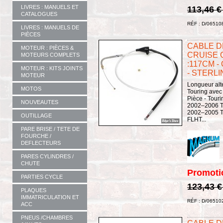
LIVRES : MANUELS ET
113,46 
CATALOGUES
RÉF : D/06510
LIVRES : MANUELS DE
PIÈCES
CABLE D
MOTEUR : PIÈCES &
CRUISE 
MOTEURS COMPLETS
:117CM -
MOTEUR : KITS JOINTS
- STERLI
MOTEUR
Longueur alte
MOTOS
Touring avec
Pièce - Touri
NOUVEAUTES
2002–2006 To
2002–2005 To
OUTILLAGE
FLHT...
PARE BRISE / TETE DE
FOURCHE /
DEFLECTEURS
PARES CYLINDRES /
CHUTE
Promoti
PARTIES CYCLE
123,43 
PLAQUES
IMMATRICULATION ET
RÉF : D/06510
ACC
PNEUS /CHAMBRES