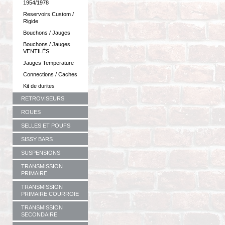
1954/1978
Reservoirs Custom /
Rigide
Bouchons / Jauges
Bouchons / Jauges
VENTILÉS
Jauges Temperature
Connections / Caches
Kit de durites
RETROVISEURS
ROUES
SELLES ET POUFS
SISSY BARS
SUSPENSIONS
TRANSMISSION
PRIMAIRE
TRANSMISSION
PRIMAIRE COURROIE
TRANSMISSION
SECONDAIRE