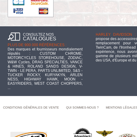
CONSULTEZ NOS
HARLEY DAVIDSON :
CATALOGUES
propose des accessoires
remplacement pour 
PLUS DE 900 000 RÉFÉRENCES :
TwinCam, de l'Ironhead 
Des marques et fournisseurs mondialement
expérience, nous avons
réputés : CUSTOM CHROME,
gamme de plusieurs mill
MOTORCYCLES STOREHOUSE, ZODIAC,
des USA, d'Europe et du
W&W Cycles, DRAG SPECIALTIES, VANCE
& HINES, ROLAND SANDS DESIGN, V-
TWIN - LE PERA, PARTS UNLIMITED, S&S -
TUCKER ROCKY, KURYAKYN, ARLEN
NESS, HIGHWAY HAWK, MOON -
EASYRIDERS, WEST COAST CHOPPERS,
...
CONDITIONS GÉNÉRALES DE VENTE
QUI SOMMES-NOUS ?
MENTIONS LÉGALE