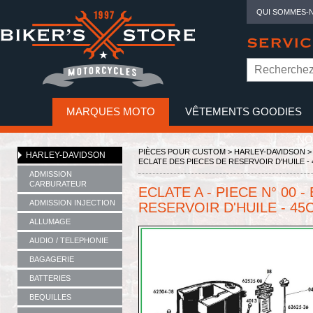
QUI SOMMES-
SERVIC
MARQUES MOTO
VÊTEMENTS GOODIES
NO
PIÈCES POUR CUSTOM >
HARLEY-DAVIDSON
HARLEY-DAVIDSON
ECLATE DES PIECES DE RESERVOIR D'HUILE - 
ADMISSION
CARBURATEUR
ECLATE A - PIECE N° 00 
ADMISSION INJECTION
RESERVOIR D'HUILE - 45C
ALLUMAGE
AUDIO / TELEPHONIE
BAGAGERIE
BATTERIES
BEQUILLES