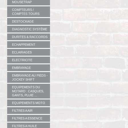
MOUSETRAP
COMPTEURS /
COMPTES TOURS
DESTOCKAGE
DIAGNOSTIC SYSTÈME
DURITES & RACCORDS
ECHAPPEMENT
ECLAIRAGES
ELECTRICITE
EMBRAYAGE
EMBRAYAGE AU PIEDS -
JOCKEY SHIFT
EQUIPEMENTS DU
MOTARD : CASQUES,
GANTS, PLUIE ...
EQUIPEMENTS MOTO
FILTRES A AIR
FILTRES A ESSENCE
FILTRES A HUILE