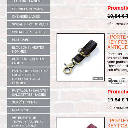
TEE SHIRT LADIES
Promoti
CHEMISES HOMMES
19,84 €
CHEMISES LADIES
SWEAT SHIRT HOMMES
RÉF : MCS995
SWEAT SHIRT LADIES
- PORTE 
PULL OVER
KEY FOB 
ANTIQUE
BLOUSONS / VESTES
HOMMES
Porte clef. L
les accrochan
BLOUSONS / VESTES
votre pantalo
LADIES
Découpé et fi
cuir résistant
PANTALONS / SHORTS /
SALOPETTES /
CALEÇONS LONGS -
HOMMES
PANTALONS / SHORTS /
Promoti
SALOPETTES - LADIES
19,84 €
SURVÊTEMENTS
RÉF : MCS995
ROBES / JUPES
VETEMENTS DE
- PORTE 
TRAVAIL / TABLIERS /
KEY FOB 
COMBINAISONS