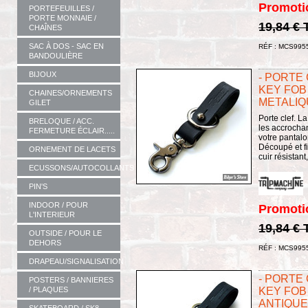
Promoti
PORTEFEUILLES /
PORTE MONNAIE /
19,84 €
CHAÎNES
SAC À DOS - SAC EN
RÉF : MCS995
BANDOULIÈRE
BIJOUX
- PORTE 
KEY FOB 
CHAINES/ORNEMENTS
METALIQ
GILET
Porte clef. L
BRELOQUE / ACC.
les accrochan
FERMETURE ÉCLAIR.....
votre pantalo
Découpé et fi
ORNEMENT DE LACETS
cuir résistant
ECUSSONS/AUTOCOLLANTS
PIN'S
INDOOR / POUR
Promoti
L'INTERIEUR
19,84 €
OUTSIDE / POUR LE
DEHORS
RÉF : MCS995
DRAPEAU/SIGNALISATION
- PORTE 
POSTERS / BANNIERES
/ PLAQUES
KEY FOB 
ANTIQUE