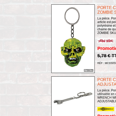
PORTE C
ZOMBIE 
La pièce. Por
article est p
polyrésine et
chaine de qu
ZOMBIE SKUL
Promoti
5,78 € T
RÉF : MCS595
PORTE CL
ADJUST
La pièce. Por
utilisable e
WRENCH WI
ADJUSTABL