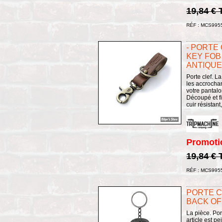
19,84 €
RÉF : MCS995
- PORTE 
KEY FOB 
ANTIQUE
Porte clef. L
les accrochan
votre pantalo
Découpé et fi
cuir résistant
Promoti
19,84 €
RÉF : MCS995
PORTE C
BACK OF
La pièce. Por
article est p