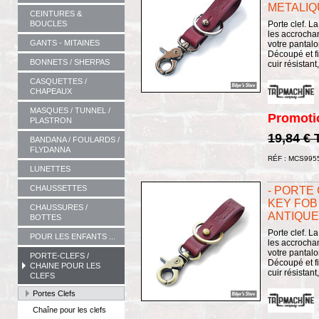
METALIQ
CEINTURES &
BOUCLES
Porte clef. L
les accrochan
GANTS - MITAINES
votre pantalo
Découpé et fi
BONNETS / SHERPAS
cuir résistant
CASQUETTES /
CHAPEAUX
MASQUES / TUNNEL /
Promoti
PLASTRON
19,84 €
BANDANA / FOULARDS /
FLYDANNA
RÉF : MCS995
LUNETTES
CHAUSSETTES
- PORTE 
KEY FOB 
CHAUSSURES /
ANTIQUE
BOTTES
Porte clef. L
POUR LES ENFANTS ...
les accrochan
votre pantalo
PORTE-CLEFS /
Découpé et fi
CHAINE POUR LES
cuir résistant
CLEFS
Portes Clefs
Chaîne pour les clefs