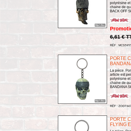
polyrésine et
chaine de qu
BACK OFF 
Promoti
6,61 € T
RÉF : MCS595
PORTE C
BANDAN
La pièce. Por
article est p
polyrésine et
chaine de qu
BANDANA S
RÉF : ZOD734
PORTE C
FLYING 