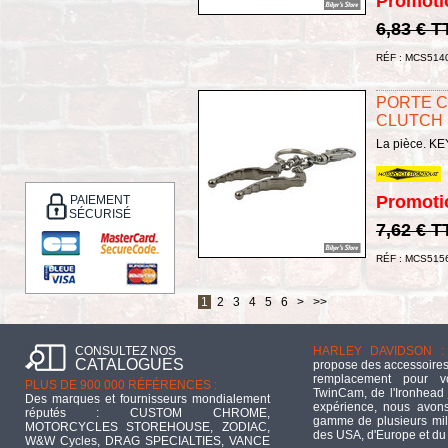
Promoti
6,83 € T
RÉF : MCS514
PORTE C
CLUTCH
La pièce. 
Promoti
PAIEMENT
SÉCURISÉ
7,62 € T
RÉF : MCS515
1
2
3
4
5
6
>
>>
CONSULTEZ NOS
HARLEY DAVIDSON :
CATALOGUES
propose des accessoires
remplacement pour 
PLUS DE 900 000 RÉFÉRENCES :
TwinCam, de l'Ironhead 
Des marques et fournisseurs mondialement
expérience, nous avons
réputés : CUSTOM CHROME,
gamme de plusieurs mill
MOTORCYCLES STOREHOUSE, ZODIAC,
des USA, d'Europe et du
W&W Cycles, DRAG SPECIALTIES, VANCE