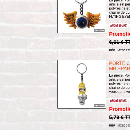
La pièce. Por
article est p
polyrésine et
chaine de qu
FLYING EYE
Promoti
6,61 € T
RÉF : MCS595
PORTE C
MR SPAR
La pièce. Por
article est p
polyrésine et
chaine de qua
vous dans vot
Promoti
5,78 € T
RÉF : MCS595