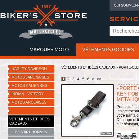
QUI SOMMES-
SERVIC
MARQUES MOTO
VÊTEMENTS GOODIES
NO
VÊTEMENTS ET IDÉES CADEAUX
>
PORTE-CLEF
HARLEY-DAVIDSON
MOTOS JAPONAISES
1
2
3
4
5
6
>
>>
MOTOS ITALIENNES
- PORTE 
KEY FOB 
INDIAN - VICTORY
METALIQ
MOTOS ANGLAISES
Porte clef. L
-
les accrochan
votre pantalo
VÊTEMENTS ET IDÉES
Découpé et fi
CADEAUX
cuir résistant
TEE SHIRT HOMMES