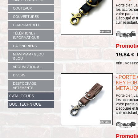
SKATEBOARD / SK8
Porte clef. L
COUTEAUX
les accrochan
votre pantalo
COUVERTURES
Découpé et fi
cuir résistant
GUARDIAN BELL
TÉLÉPHONE /
INFORMATIQUE
Promoti
CALENDRIERS
19,84 €
MIAM MIAM / GLOU
GLOU
RÉF : MCS995
VROUM VROUM ...
DIVERS
- PORTE 
KEY FOB 
DESTOCKAGE
METALIQ
VETEMENTS
Porte clef. L
CATALOGUES
les accrochan
votre pantalo
DOC. TECHNIQUE
Découpé et fi
cuir résistant
Promoti