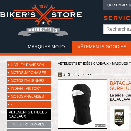
QUI SOMMES-
SERVIC
MARQUES MOTO
VÊTEMENTS GOODIES
NO
VÊTEMENTS ET IDÉES CADEAUX
>
MASQUES / 
HARLEY-DAVIDSON
MOTOS JAPONAISES
1
2
3
4
5
>
>>
MOTOS ITALIENNES
BATACLA
SURPLUS
INDIAN - VICTORY
La pièce. Ca
MOTOS ANGLAISES
BALACLAVA
-
VÊTEMENTS ET IDÉES
CADEAUX
TEE SHIRT HOMMES