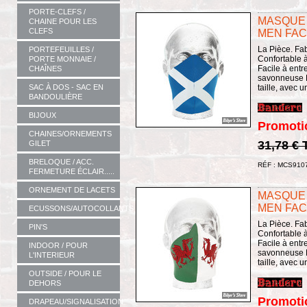
PORTE-CLEFS /
MASQUE 
CHAINE POUR LES
CLEFS
MEN FAC
La Pièce. Fa
PORTEFEUILLES /
Confortable à 
PORTE MONNAIE /
Facile à entret
CHAÎNES
savonneuse L
taille, avec 
SAC À DOS - SAC EN
BANDOULIÈRE
BIJOUX
Promoti
CHAINES/ORNEMENTS
31,78 €
GILET
BRELOQUE / ACC.
RÉF : MCS910
FERMETURE ÉCLAIR.....
ORNEMENT DE LACETS
MASQUE 
MEN FAC
ECUSSONS/AUTOCOLLANTS
La Pièce. Fa
PIN'S
Confortable à 
Facile à entret
INDOOR / POUR
savonneuse L
L'INTERIEUR
taille, avec 
OUTSIDE / POUR LE
DEHORS
Promoti
DRAPEAU/SIGNALISATION