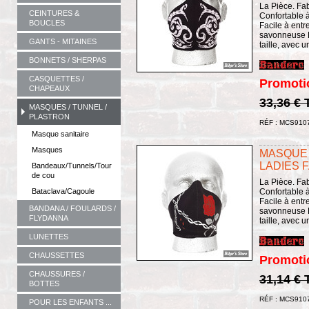
La Pièce. Fa
CEINTURES &
Confortable à 
BOUCLES
Facile à entret
savonneuse L
GANTS - MITAINES
taille, avec 
BONNETS / SHERPAS
CASQUETTES /
Promoti
CHAPEAUX
33,36 €
MASQUES / TUNNEL /
PLASTRON
RÉF : MCS910
Masque sanitaire
Masques
MASQUE 
LADIES 
Bandeaux/Tunnels/Tour
de cou
La Pièce. Fa
Bataclava/Cagoule
Confortable à 
Facile à entret
BANDANA / FOULARDS /
savonneuse L
FLYDANNA
taille, avec 
LUNETTES
CHAUSSETTES
Promoti
CHAUSSURES /
31,14 €
BOTTES
RÉF : MCS910
POUR LES ENFANTS ...