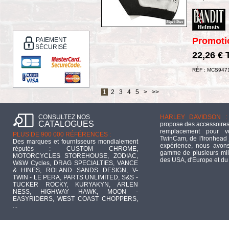
Promoti
PAIEMENT
SÉCURISÉ
22,26 €
RÉF : MCS947
1
2
3
4
5
>
>>
CONSULTEZ NOS
HARLEY DAVIDSON :
CATALOGUES
propose des accessoires
remplacement pour 
PLUS DE 900 000 RÉFÉRENCES :
TwinCam, de l'Ironhead 
Des marques et fournisseurs mondialement
expérience, nous avons
réputés : CUSTOM CHROME,
gamme de plusieurs mill
MOTORCYCLES STOREHOUSE, ZODIAC,
des USA, d'Europe et du
W&W Cycles, DRAG SPECIALTIES, VANCE
& HINES, ROLAND SANDS DESIGN, V-
TWIN - LE PERA, PARTS UNLIMITED, S&S -
TUCKER ROCKY, KURYAKYN, ARLEN
NESS, HIGHWAY HAWK, MOON -
EASYRIDERS, WEST COAST CHOPPERS,
...