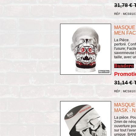
31,78 €
RÉF : MCS910
MASQUE 
MEN FAC
La Pièce.
perforé. Confo
l'usure; Facile
savonneuse L
taille, avec u
Promoti
31,14 €
RÉF : MCS910
MASQUE 
MASK - N
La pièce. Po
2mm de néopr
ouverture pou
sur tout l'ava
unique. BAN