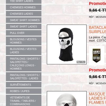
TEE SHIRT LADIES
Promoti
CHEMISES HOMMES
9,66 € T
CHEMISES LADIES
RÉF : MCS545
SWEAT SHIRT HOMMES
SWEAT SHIRT LADIES
BATACLA
SURPLUS 
PULL OVER
La pièce. Ca
BLOUSONS / VESTES
mort . COT
HOMMES
BLOUSONS / VESTES
LADIES
PANTALONS / SHORTS /
SALOPETTES /
CALEÇONS LONGS -
HOMMES
Promoti
PANTALONS / SHORTS /
9,66 € T
SALOPETTES - LADIES
RÉF : MCS545
SURVÊTEMENTS
ROBES / JUPES
MASQUE 
VETEMENTS DE
LADIES F
TRAVAIL / TABLIERS /
FLAMES 
COMBINAISONS