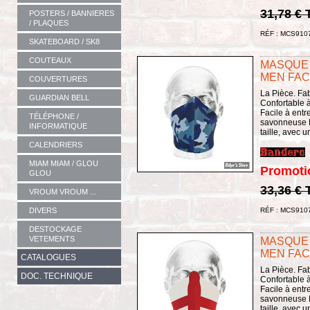
31,78 €
POSTERS / BANNIERES
/ PLAQUES
RÉF : MCS910
SKATEBOARD / SK8
COUTEAUX
MASQUE 
MEN FAC
COUVERTURES
La Pièce. Fa
GUARDIAN BELL
Confortable à 
Facile à entret
TÉLÉPHONE /
savonneuse L
INFORMATIQUE
taille, avec 
CALENDRIERS
MIAM MIAM / GLOU
Promoti
GLOU
33,36 €
VROUM VROUM ...
DIVERS
RÉF : MCS910
DESTOCKAGE
VETEMENTS
MASQUE 
MEN FAC
CATALOGUES
La Pièce. Fa
DOC. TECHNIQUE
Confortable à 
Facile à entret
savonneuse L
taille, avec 