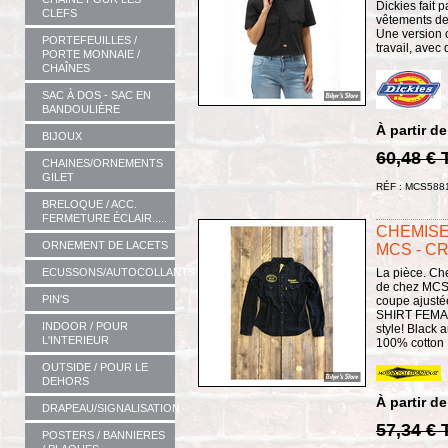
Dickies fait 
CLEFS
vêtements de
Une version 
PORTEFEUILLES /
travail, avec
PORTE MONNAIE /
CHAÎNES
SAC À DOS - SAC EN
BANDOULIÈRE
À partir de
BIJOUX
60,48 €
CHAINES/ORNEMENTS
GILET
RÉF : MCS588
BRELOQUE / ACC.
FERMETURE ÉCLAIR.....
CHEMISE
ORNEMENT DE LACETS
MCS - C
La pièce. C
ECUSSONS/AUTOCOLLANTS
de chez MCS.
PIN'S
coupe ajust
SHIRT FEMAL
INDOOR / POUR
style! Black 
L'INTERIEUR
100% cotton .
OUTSIDE / POUR LE
DEHORS
À partir de
DRAPEAU/SIGNALISATION
57,34 €
POSTERS / BANNIERES