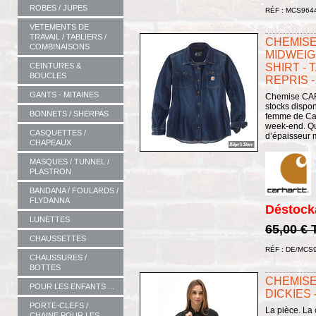
ROBES / JUPES
RÉF : MCS964
VETEMENTS DE
TRAVAIL / TABLIERS /
CHEMISE
COMBINAISONS
MIDWEIG
SHIRT - T
CEINTURES &
BOUCLES
REPRIS 
GANTS - MITAINES
Chemise CARH
stocks dispon
BONNETS / SHERPAS
femme de Carh
week-end. Quo
CASQUETTES /
d’épaisseur m
CHAPEAUX
MASQUES / TUNNEL /
PLASTRON
BANDANA / FOULARDS /
FLYDANNA
Déstock
LUNETTES
65,00 €
CHAUSSETTES
RÉF : DE/MCS
CHAUSSURES /
BOTTES
CHEMISE
POUR LES ENFANTS ...
DICKIES 
PORTE-CLEFS /
La pièce. La
CHAINE POUR LES