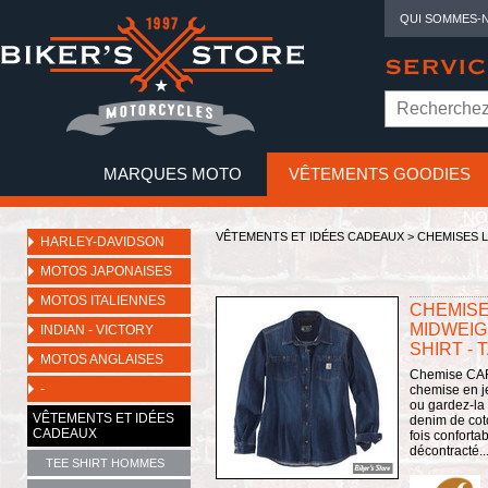
QUI SOMMES-
SERVIC
MARQUES MOTO
VÊTEMENTS GOODIES
NO
VÊTEMENTS ET IDÉES CADEAUX
>
CHEMISES L
HARLEY-DAVIDSON
MOTOS JAPONAISES
MOTOS ITALIENNES
CHEMISE
MIDWEIG
INDIAN - VICTORY
SHIRT - T
MOTOS ANGLAISES
Chemise CARH
-
chemise en j
ou gardez-la 
VÊTEMENTS ET IDÉES
denim de cot
CADEAUX
fois conforta
décontracté..
TEE SHIRT HOMMES