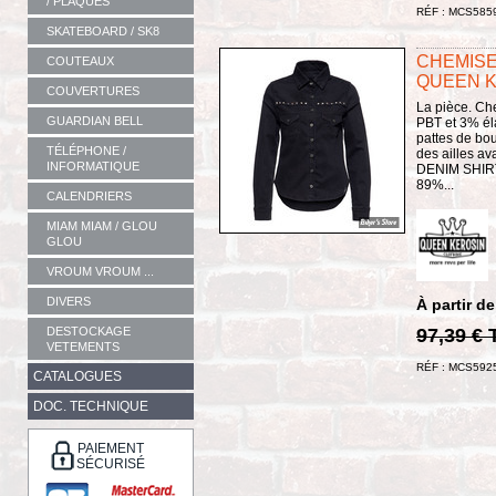
/ PLAQUES
RÉF : MCS585
SKATEBOARD / SK8
CHEMISE
COUTEAUX
QUEEN K
COUVERTURES
La pièce. Ch
GUARDIAN BELL
PBT et 3% él
pattes de bo
TÉLÉPHONE /
des ailles 
INFORMATIQUE
DENIM SHIRT 
89%...
CALENDRIERS
MIAM MIAM / GLOU
GLOU
VROUM VROUM ...
DIVERS
À partir de
97,39 €
DESTOCKAGE
VETEMENTS
RÉF : MCS592
CATALOGUES
DOC. TECHNIQUE
PAIEMENT
SÉCURISÉ