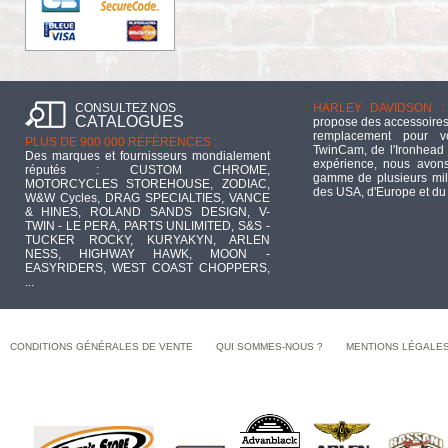
CONSULTEZ NOS
HARLEY DAVIDSON :
CATALOGUES
propose des accessoires
remplacement pour 
PLUS DE 900 000 RÉFÉRENCES :
TwinCam, de l'Ironhead 
Des marques et fournisseurs mondialement
expérience, nous avons
réputés : CUSTOM CHROME,
gamme de plusieurs mill
MOTORCYCLES STOREHOUSE, ZODIAC,
des USA, d'Europe et du
W&W Cycles, DRAG SPECIALTIES, VANCE
& HINES, ROLAND SANDS DESIGN, V-
TWIN - LE PERA, PARTS UNLIMITED, S&S -
TUCKER ROCKY, KURYAKYN, ARLEN
NESS, HIGHWAY HAWK, MOON -
EASYRIDERS, WEST COAST CHOPPERS,
...
CONDITIONS GÉNÉRALES DE VENTE
QUI SOMMES-NOUS ?
MENTIONS LÉGALE