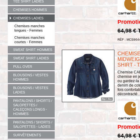
TEE SHIRT LADIES
CHEMISES HOMMES
CHEMISES LADIES
Promoti
Chemises manches
64,98 €
longues - Femmes
Chemises manches
RÉF : MCS964
courtes - Femmes
SWEAT SHIRT HOMMES
CHEMISE
SWEAT SHIRT LADIES
MIDWEIG
SHIRT - T
PULL OVER
Chemise CARH
BLOUSONS / VESTES
chemise en j
HOMMES
ou gardez-la 
denim de cot
BLOUSONS / VESTES
fois conforta
LADIES
décontracté..
PANTALONS / SHORTS /
SALOPETTES /
CALEÇONS LONGS -
HOMMES
PANTALONS / SHORTS /
Promoti
SALOPETTES - LADIES
64,98 €
SURVÊTEMENTS