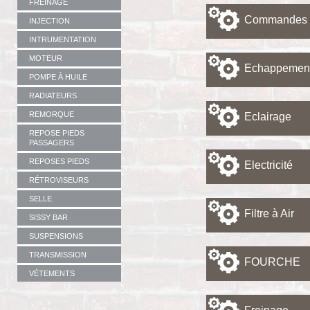
FREINAGE
Commandes 
INJECTION
INTRUMENTATION
MOTEUR
Echappemen
POMPE À HUILE
RADIATEURS
REMORQUE
Eclairage
REPOSE PIEDS
PASSAGERS
REPOSES PIEDS
Electricité
RÉTROVISEURS
SELLE
Filtre à Air
SISSY BAR
SUSPENSIONS
TRANSMISSION
FOURCHE
VÉTEMENTS