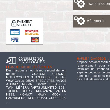
Transmission
Vétements
PAIEMENT
SÉCURISÉ
CONSULTEZ NOS
HARLEY DAVIDSON :
CATALOGUES
propose des accessoires
remplacement pour 
PLUS DE 900 000 RÉFÉRENCES :
TwinCam, de l'Ironhead 
Des marques et fournisseurs mondialement
expérience, nous avons
réputés : CUSTOM CHROME,
gamme de plusieurs mill
MOTORCYCLES STOREHOUSE, ZODIAC,
des USA, d'Europe et du
W&W Cycles, DRAG SPECIALTIES, VANCE
& HINES, ROLAND SANDS DESIGN, V-
TWIN - LE PERA, PARTS UNLIMITED, S&S -
TUCKER ROCKY, KURYAKYN, ARLEN
NESS, HIGHWAY HAWK, MOON -
EASYRIDERS, WEST COAST CHOPPERS,
...