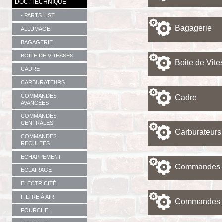
DOC. TECHNIQUE
- PARTS LIST
Bagagerie
ALLUMAGE
BAGAGERIE
BOITE DE VITESSES
Boite de Vite
CADRE
CARBURATEURS
COMMANDES
Cadre
AVANCÉES
COMMANDES
CENTRALES
Carburateurs
COMMANDES
RECULEES
ECHAPPEMENT
Commandes 
ECLAIRAGE
ELECTRICITÉ
FILTRE À AIR
Commandes c
FOURCHE