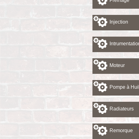
Freinage
Injection
Intrumentatio
Moteur
Pompe à Hui
Radiateurs
Remorque