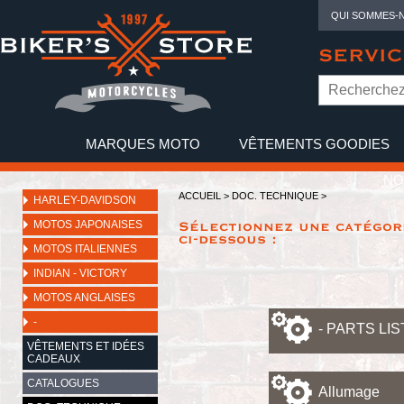
QUI SOMMES-
SERVIC
MARQUES MOTO
VÊTEMENTS GOODIES
NO
ACCUEIL
>
DOC. TECHNIQUE
>
HARLEY-DAVIDSON
MOTOS JAPONAISES
Sélectionnez une catégori
ci-dessous :
MOTOS ITALIENNES
INDIAN - VICTORY
MOTOS ANGLAISES
-
- PARTS LIS
VÊTEMENTS ET IDÉES
CADEAUX
CATALOGUES
Allumage