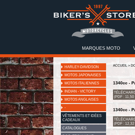
MARQUES MOTO
ACCUEIL
>
DO
HARLEY-DAVIDSON
MOTOS JAPONAISES
1340cc - P
MOTOS ITALIENNES
INDIAN - VICTORY
TÉLÉCHARG
(PDF : 11,50
MOTOS ANGLAISES
-
1340cc - P
VÊTEMENTS ET IDÉES
TÉLÉCHARG
CADEAUX
(PDF : 12,3
CATALOGUES