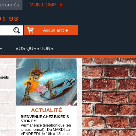
MON COMPTE
ACTUALITÉS
01 93
Aucun article
E
VOS QUESTIONS
ments
ACTUALITÉ
BIENVENUE CHEZ BIKER'S
STORE !!!
Permanence téléphonique (en
temps normal) : Du MARDI au
VENDREDI de 10h à 13h et de