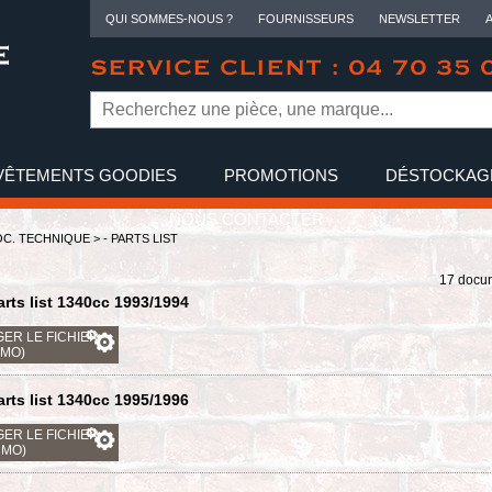
QUI SOMMES-NOUS ?
FOURNISSEURS
NEWSLETTER
SERVICE CLIENT : 04 70 35 
VÊTEMENTS GOODIES
PROMOTIONS
DÉSTOCKAG
NOUS CONTACTER
C. TECHNIQUE
>
- PARTS LIST
17 docu
arts list 1340cc 1993/1994
ER LE FICHIER
 MO)
arts list 1340cc 1995/1996
ER LE FICHIER
2 MO)