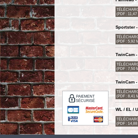
TÉLÉCHARG
(PDF : 11,47
Sportster 
TÉLÉCHARG
(PDF : 5,92 
TwinCam - 
TÉLÉCHARG
(PDF : 7,50 
TwinCam - 
TÉLÉCHARG
(PDF : 8,41 
PAIEMENT
SÉCURISÉ
WL / EL / 
TÉLÉCHARG
(PDF : 14,8