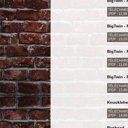
BigTwin - P
TÉLÉCHARG
(PDF : 11,98
BigTwin - 
TÉLÉCHARG
(PDF : 15,0
BigTwin - 
TÉLÉCHARG
(PDF : 11,06
BigTwin - 
TÉLÉCHARG
(PDF : 15,8
Knucklehea
TÉLÉCHARG
(PDF : 14,8
Panhead - 