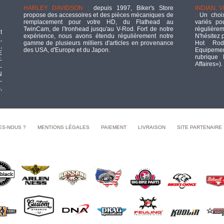
HARLEY DAVIDSON :
depuis 1997, Biker's Store
INDIAN, 
propose des accessoires et des pièces mécaniques de
:
Un choix
remplacement pour votre HD, du Flathead au
variés po
TwinCam, de l'Ironhead jusqu'au V-Rod. Fort de notre
régulièrem
t
expérience, nous avons étendu régulièrement notre
N'hésitez 
,
gamme de plusieurs milliers d'articles en provenance
Hot Rod
,
des USA, d'Europe et du Japon.
Equipement
E
rubrique
-
Affaires»).
-
N
-
,
ES-NOUS ?
MENTIONS LÉGALES
PAIEMENT
LIVRAISON
SITE PARTENAIRE