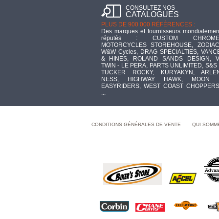
CONSULTEZ NOS
CATALOGUES
PLUS DE 900 000 RÉFÉRENCES :
Des marques et fournisseurs mondialemen
réputés : CUSTOM CHROME
MOTORCYCLES STOREHOUSE, ZODIAC
W&W Cycles, DRAG SPECIALTIES, VANC
& HINES, ROLAND SANDS DESIGN, V
TWIN - LE PERA, PARTS UNLIMITED, S&S 
TUCKER ROCKY, KURYAKYN, ARLE
NESS, HIGHWAY HAWK, MOON 
EASYRIDERS, WEST COAST CHOPPERS
...
CONDITIONS GÉNÉRALES DE VENTE
QUI SOMM