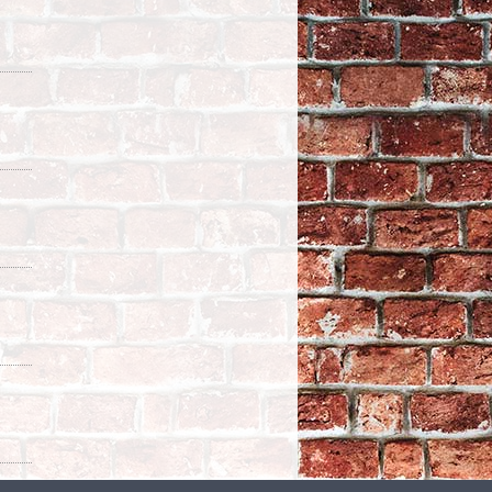
Chaine : 530 - TYPE :
XMR3 - NOMBRE DE
MAILLONS : 114 - AFAM -
01477202
TTC
147,64
DOC A / PIÈCE N° 01A
- Bouchon de vidange
- 1/8"-NPT - CHROME -
7-121PP-2 - CHROME
TTC
4,61
Alpen, Sprint master drill bit size
1,0mm
TTC
3,02
GMA Chrome Rear 4 Piston
Caliper
TTC
363,75
SPRINGER SHOCK
ABSORBER,BLACK FXSTS
1988/2006 REPLACES HD 54483-
88
TTC
86,90