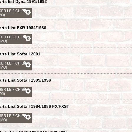
arts list Dyna 1991/1992
ER LE FICHIER
MO)
arts List FXR 1984/1986
ER LE FICHIER
4 MO)
rts List Softail 2001
ER LE FICHIER
0 MO)
arts List Softail 1995/1996
ER LE FICHIER
MO)
arts List Softail 1984/1986 FX/FXST
ER LE FICHIER
0 MO)