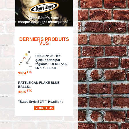
DERNIERS PRODUITS
VUS
PIÈCE N° 03 - Kit
gicleur principal
réglable - OEM 27295-
66 / R - LE KIT
TTC
98,04
RATTLE CAN FLAKE BLUE
BALLS..
TTC
40,25
"Bates Style 5 3/4"" Headlight
Housing, Chrome, Bottom
VOIR TOUS
Mount"
TTC
26,71
KIT CHAINE - TYPE