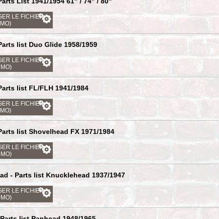
arts List 1941/1954 61" / 74" / 80"
ER LE FICHIER
 MO)
Parts list Duo Glide 1958/1959
ER LE FICHIER
3 MO)
Parts list FL/FLH 1941/1984
ER LE FICHIER
 MO)
Parts list Shovelhead FX 1971/1984
ER LE FICHIER
9 MO)
d - Parts list Knucklehead 1937/1947
ER LE FICHIER
8 MO)
Parts list Panhead 1948/1965