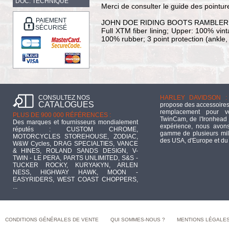
DOC. TECHNIQUE
Merci de consulter le guide des point
PAIEMENT
JOHN DOE RIDING BOOTS RAMBLER
SÉCURISÉ
Full XTM fiber lining; Upper: 100% vint
100% rubber; 3 point protection (ankle,
CONSULTEZ NOS
HARLEY DAVIDSON :
CATALOGUES
propose des accessoires
remplacement pour 
PLUS DE 900 000 RÉFÉRENCES :
TwinCam, de l'Ironhead 
Des marques et fournisseurs mondialement
expérience, nous avons
réputés : CUSTOM CHROME,
gamme de plusieurs mill
MOTORCYCLES STOREHOUSE, ZODIAC,
des USA, d'Europe et du
W&W Cycles, DRAG SPECIALTIES, VANCE
& HINES, ROLAND SANDS DESIGN, V-
TWIN - LE PERA, PARTS UNLIMITED, S&S -
TUCKER ROCKY, KURYAKYN, ARLEN
NESS, HIGHWAY HAWK, MOON -
EASYRIDERS, WEST COAST CHOPPERS,
...
CONDITIONS GÉNÉRALES DE VENTE
QUI SOMMES-NOUS ?
MENTIONS LÉGALE