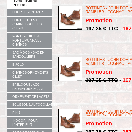
Bottes / Bottines -
Hommes
BOTTINES - JOHN DOE 
RAMBLER - COGNAC - P
POUR LES ENFANTS ...
Promotion
PORTE-CLEFS /
CHAINE POUR LES
197,35 € TTC
-
167
CLEFS
PORTEFEUILLES /
PORTE MONNAIE /
CHAÎNES
SAC À DOS - SAC EN
BANDOULIÈRE
BOTTINES - JOHN DOE 
RAMBLER - COGNAC - P
BIJOUX
Promotion
CHAINES/ORNEMENTS
GILET
197,35 € TTC
-
167
BRELOQUE / ACC.
FERMETURE ÉCLAIR.....
ORNEMENT DE LACETS
ECUSSONS/AUTOCOLLANTS
BOTTINES - JOHN DOE 
PIN'S
RAMBLER - COGNAC - P
INDOOR / POUR
Promotion
L'INTERIEUR
197,35 € TTC
-
167