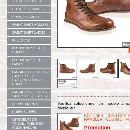
TEE SHIRT LADIES
CHEMISES HOMMES
CHEMISES LADIES
SWEAT SHIRT HOMMES
SWEAT SHIRT LADIES
PULL OVER
BLOUSONS / VESTES
HOMMES
BLOUSONS / VESTES
LADIES
PANTALONS / SHORTS /
SALOPETTES /
CALEÇONS LONGS -
HOMMES
PANTALONS / SHORTS /
SALOPETTES - LADIES
Veuillez sélectionner un modèle ains
SURVÊTEMENTS
dessous :
ROBES / JUPES
BOTTINES - JOHN DOE 
RAMBLER - COGNAC - P
VETEMENTS DE
TRAVAIL / TABLIERS /
Promotion
COMBINAISONS