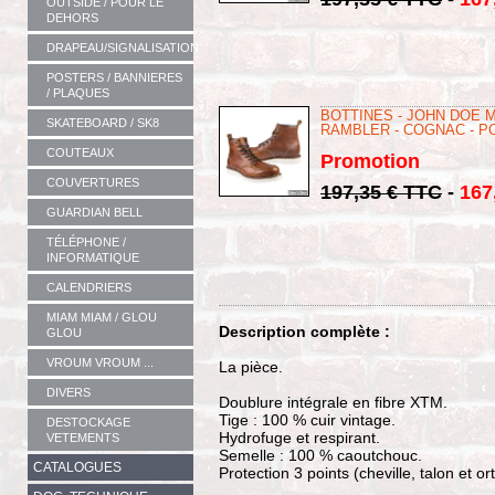
OUTSIDE / POUR LE
DEHORS
DRAPEAU/SIGNALISATION
POSTERS / BANNIERES
/ PLAQUES
BOTTINES - JOHN DOE 
SKATEBOARD / SK8
RAMBLER - COGNAC - P
COUTEAUX
Promotion
COUVERTURES
197,35 € TTC
-
167
GUARDIAN BELL
TÉLÉPHONE /
INFORMATIQUE
CALENDRIERS
MIAM MIAM / GLOU
Description complète :
GLOU
VROUM VROUM ...
La pièce.
DIVERS
Doublure intégrale en fibre XTM.
Tige : 100 % cuir vintage.
DESTOCKAGE
Hydrofuge et respirant.
VETEMENTS
Semelle : 100 % caoutchouc.
CATALOGUES
Protection 3 points (cheville, talon et ort