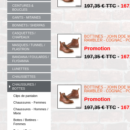
197,35 € TTC
-
167
CEINTURES &
BOUCLES
GANTS - MITAINES
BONNETS / SHERPAS
CASQUETTES /
BOTTINES - JOHN DOE 
CHAPEAUX
RAMBLER - COGNAC - P
MASQUES / TUNNEL /
Promotion
PLASTRON
197,35 € TTC
-
167
BANDANA / FOULARDS /
FLYDANNA
LUNETTES
CHAUSSETTES
CHAUSSURES /
BOTTINES - JOHN DOE 
BOTTES
RAMBLER - COGNAC - P
Clips de pantalon
Promotion
Chaussures - Femmes
197,35 € TTC
-
167
Chaussures - Hommes /
Mixte
Bottes / Bottines -
Femmes