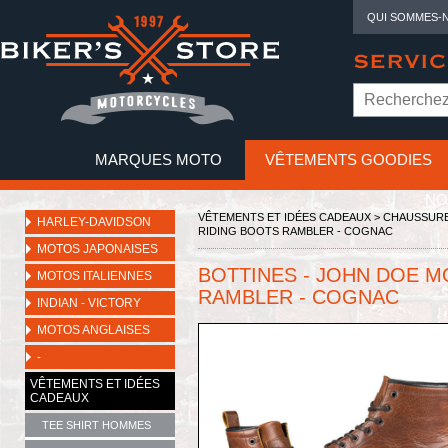
QUI SOMMES-
SERVIC
MARQUES MOTO
VÊTEMENTS GOODIES
NO
VÊTEMENTS ET IDÉES CADEAUX
>
CHAUSSURE
HARLEY-DAVIDSON
RIDING BOOTS RAMBLER - COGNAC
MOTOS JAPONAISES
BOTTINES - JOHN DOE M
MOTOS ITALIENNES
RAMBLER - COGNAC
INDIAN - VICTORY
MOTOS ANGLAISES
-
VÊTEMENTS ET IDÉES
CADEAUX
TEE SHIRT HOMMES