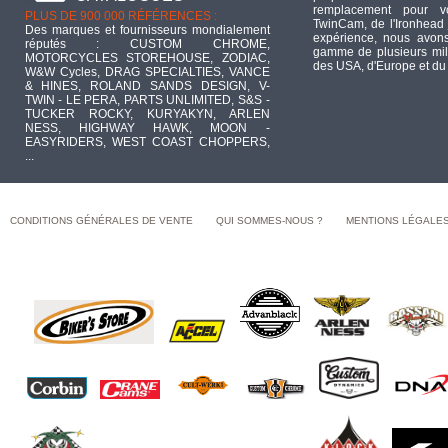
remplacement pour 
PLUS DE 900 000 RÉFÉRENCES :
TwinCam, de l'Ironhead 
Des marques et fournisseurs mondialement
expérience, nous avons
réputés : CUSTOM CHROME,
gamme de plusieurs mill
MOTORCYCLES STOREHOUSE, ZODIAC,
des USA, d'Europe et du
W&W Cycles, DRAG SPECIALTIES, VANCE
& HINES, ROLAND SANDS DESIGN, V-
TWIN - LE PERA, PARTS UNLIMITED, S&S -
TUCKER ROCKY, KURYAKYN, ARLEN
NESS, HIGHWAY HAWK, MOON -
EASYRIDERS, WEST COAST CHOPPERS,
...
CONDITIONS GÉNÉRALES DE VENTE
QUI SOMMES-NOUS ?
MENTIONS LÉGALE