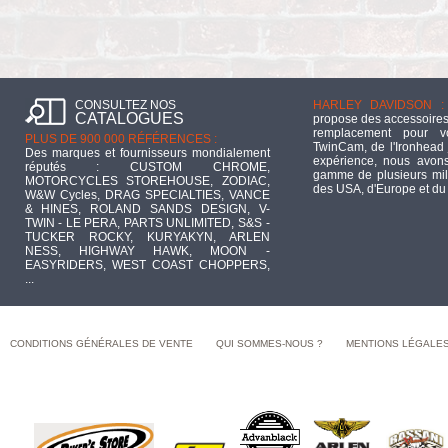
CONSULTEZ NOS
HARLEY DAVIDSON :
CATALOGUES
propose des accessoires
remplacement pour 
PLUS DE 900 000 RÉFÉRENCES :
TwinCam, de l'Ironhead 
Des marques et fournisseurs mondialement
expérience, nous avons
réputés : CUSTOM CHROME,
gamme de plusieurs mill
MOTORCYCLES STOREHOUSE, ZODIAC,
des USA, d'Europe et du
W&W Cycles, DRAG SPECIALTIES, VANCE
& HINES, ROLAND SANDS DESIGN, V-
TWIN - LE PERA, PARTS UNLIMITED, S&S -
TUCKER ROCKY, KURYAKYN, ARLEN
NESS, HIGHWAY HAWK, MOON -
EASYRIDERS, WEST COAST CHOPPERS,
...
CONDITIONS GÉNÉRALES DE VENTE
QUI SOMMES-NOUS ?
MENTIONS LÉGALE