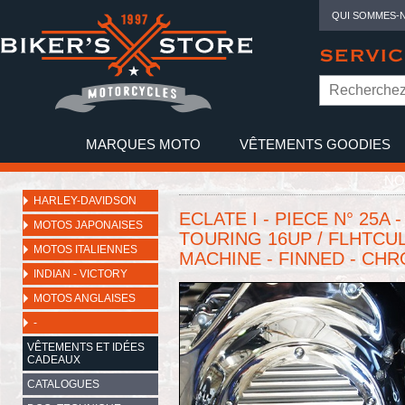
QUI SOMMES-
SERVIC
MARQUES MOTO
VÊTEMENTS GOODIES
NO
HARLEY-DAVIDSON
ECLATE I - PIECE N° 25
MOTOS JAPONAISES
TOURING 16UP / FLHTCUL
MOTOS ITALIENNES
MACHINE - FINNED - CHR
INDIAN - VICTORY
MOTOS ANGLAISES
-
VÊTEMENTS ET IDÉES
CADEAUX
CATALOGUES