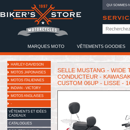
QUI SOMMES-
SERVIC
MARQUES MOTO
VÊTEMENTS GOODIES
NO
HARLEY-DAVIDSON
SELLE MUSTANG - WIDE 
MOTOS JAPONAISES
CONDUCTEUR - KAWASAKI
MOTOS ITALIENNES
CUSTOM 06UP - LISSE - 16
INDIAN - VICTORY
MOTOS ANGLAISES
-
VÊTEMENTS ET IDÉES
CADEAUX
CATALOGUES