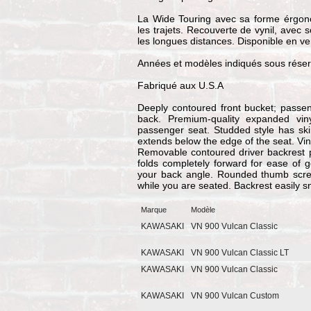
La Wide Touring avec sa forme érgono
les trajets. Recouverte de vynil, avec s
les longues distances. Disponible en ve
Années et modèles indiqués sous réserv
Fabriqué aux U.S.A
Deeply contoured front bucket; passen
back. Premium-quality expanded viny
passenger seat. Studded style has ski
extends below the edge of the seat. Vin
Removable contoured driver backrest 
folds completely forward for ease of g
your back angle. Rounded thumb scre
while you are seated. Backrest easily s
Marque
Modèle
KAWASAKI
VN 900 Vulcan Classic
KAWASAKI
VN 900 Vulcan Classic LT
KAWASAKI
VN 900 Vulcan Classic
KAWASAKI
VN 900 Vulcan Custom