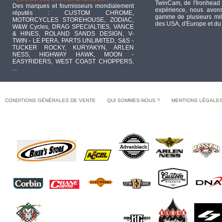
TwinCam, de l'Ironhead 
Des marques et fournisseurs mondialement
expérience, nous avons
réputés : CUSTOM CHROME,
gamme de plusieurs mill
MOTORCYCLES STOREHOUSE, ZODIAC,
des USA, d'Europe et du
W&W Cycles, DRAG SPECIALTIES, VANCE
& HINES, ROLAND SANDS DESIGN, V-
TWIN - LE PERA, PARTS UNLIMITED, S&S -
TUCKER ROCKY, KURYAKYN, ARLEN
NESS, HIGHWAY HAWK, MOON -
EASYRIDERS, WEST COAST CHOPPERS,
...
CONDITIONS GÉNÉRALES DE VENTE
QUI SOMMES-NOUS ?
MENTIONS LÉGALE