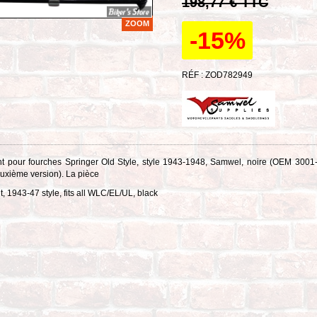
198,77 € TTC
ZOOM
-15%
RÉF : ZOD782949
nt pour fourches Springer Old Style, style 1943-1948, Samwel, noire (OEM 3001
uxième version).
La pièce
, 1943-47 style, fits all WLC/EL/UL, black