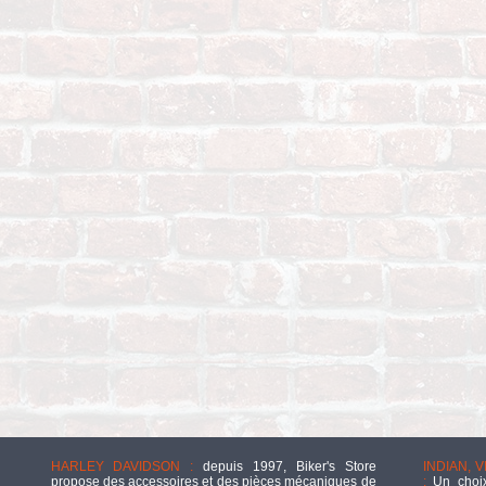
HARLEY DAVIDSON :
depuis 1997, Biker's Store
INDIAN, 
propose des accessoires et des pièces mécaniques de
:
Un choix