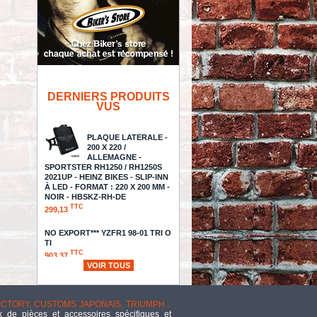
DERNIERS PRODUITS
VUS
PLAQUE LATERALE -
200 X 220 /
ALLEMAGNE -
SPORTSTER RH1250 / RH1250S
2021UP - HEINZ BIKES - SLIP-INN
À LED - FORMAT : 220 X 200 MM -
NOIR - HBSKZ-RH-DE
TTC
299,13
NO EXPORT*** YZFR1 98-01 TRI O
TI
TTC
903,37
VOIR TOUS
- SELLE DRAG
SPECIALTIES - SOLO -
VICTORY, CUSTOMS JAPONAIS, TRIUMPH...
PREDATOR EXTENDED REACH /
 de pièces et accessoires spécifiques et