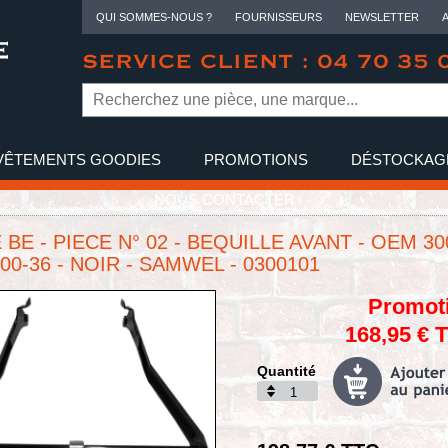
QUI SOMMES-NOUS ?
FOURNISSEURS
NEWSLETTER
SERVICE CLIENT : 04 70 35 
VÊTEMENTS GOODIES
PROMOTIONS
DÉSTOCKAG
NOUS CONTACTER
 BE - PIECE N° 02 - BEQUILLE AVANT - OEM 30
300-36 - NOIR - SAMWEL - 0300101
Promot
168,95 € 
Quantité