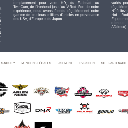
remplacement pour votre HD, du Flathead au
variés po
TwinCam, de l'Ironhead jusqu'au V-Rod. Fort de notre
régulièrem
t
expérience, nous avons étendu régulièrement notre
N'hésitez 
,
gamme de plusieurs milliers d'articles en provenance
Hot Rod
,
des USA, d'Europe et du Japon.
Equipement
E
rubrique
-
Affaires»).
-
N
-
,
ES-NOUS ?
MENTIONS LÉGALES
PAIEMENT
LIVRAISON
SITE PARTENAIRE