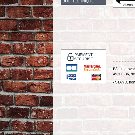
DOC. TECHNIQUE
PAIEMENT
SÉCURISÉ
Béquille ava
49300-36, de
-
STAND, front