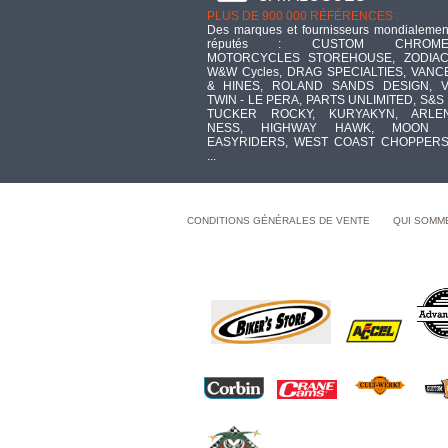
PLUS DE 900 000 RÉFÉRENCES :
Des marques et fournisseurs mondialemen
réputés : CUSTOM CHROME
MOTORCYCLES STOREHOUSE, ZODIAC
W&W Cycles, DRAG SPECIALTIES, VANC
& HINES, ROLAND SANDS DESIGN, V
TWIN - LE PERA, PARTS UNLIMITED, S&S 
TUCKER ROCKY, KURYAKYN, ARLE
NESS, HIGHWAY HAWK, MOON 
EASYRIDERS, WEST COAST CHOPPERS
...
CONDITIONS GÉNÉRALES DE VENTE
QUI SOMM