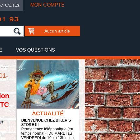
MON COMPTE
ACTUALITÉS
01 93
Aucun article
E
VOS QUESTIONS
01-
ion
TTC
ACTUALITÉ
BIENVENUE CHEZ BIKER'S
STORE !!!
Permanence téléphonique (en
temps normal) : Du MARDI au
VENDREDI de 10h à 13h et de