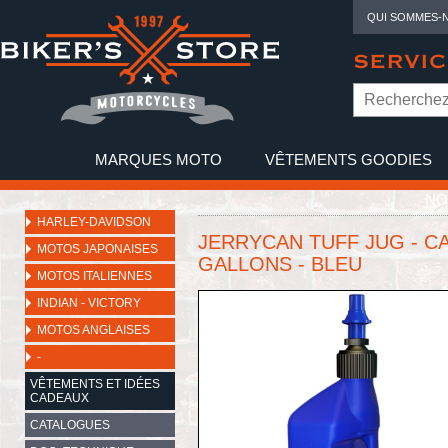
QUI SOMMES-
SERVIC
MARQUES MOTO
VÊTEMENTS GOODIES
NO
HARLEY-DAVIDSON
JERRYCAN TUFF JUG - CAP
MOTOS JAPONAISES
GALLONS - BLEU
MOTOS ITALIENNES
INDIAN - VICTORY
MOTOS ANGLAISES
-
VÊTEMENTS ET IDÉES
CADEAUX
CATALOGUES