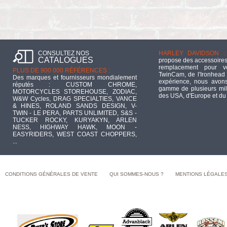
CONSULTEZ NOS
HARLEY DAVIDSON :
CATALOGUES
propose des accessoires
remplacement pour 
PLUS DE 900 000 RÉFÉRENCES :
TwinCam, de l'Ironhead 
Des marques et fournisseurs mondialement
expérience, nous avons
réputés : CUSTOM CHROME,
gamme de plusieurs mill
MOTORCYCLES STOREHOUSE, ZODIAC,
des USA, d'Europe et du
W&W Cycles, DRAG SPECIALTIES, VANCE
& HINES, ROLAND SANDS DESIGN, V-
TWIN - LE PERA, PARTS UNLIMITED, S&S -
TUCKER ROCKY, KURYAKYN, ARLEN
NESS, HIGHWAY HAWK, MOON -
EASYRIDERS, WEST COAST CHOPPERS,
...
CONDITIONS GÉNÉRALES DE VENTE
QUI SOMMES-NOUS ?
MENTIONS LÉGALE