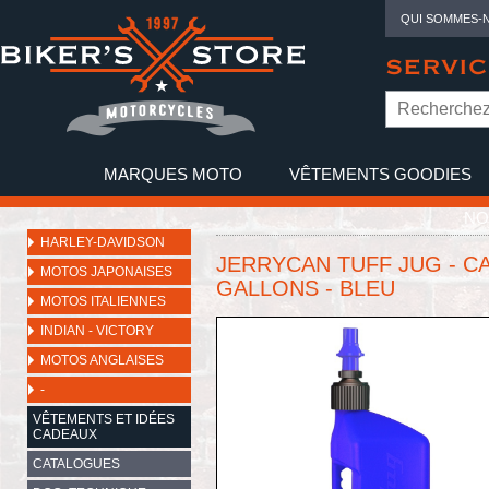
QUI SOMMES-
SERVIC
MARQUES MOTO
VÊTEMENTS GOODIES
NO
HARLEY-DAVIDSON
JERRYCAN TUFF JUG - CAP
MOTOS JAPONAISES
GALLONS - BLEU
MOTOS ITALIENNES
INDIAN - VICTORY
MOTOS ANGLAISES
-
VÊTEMENTS ET IDÉES
CADEAUX
CATALOGUES