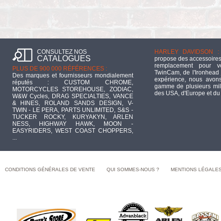
CONSULTEZ NOS
HARLEY DAVIDSON :
CATALOGUES
propose des accessoires
remplacement pour 
PLUS DE 900 000 RÉFÉRENCES :
TwinCam, de l'Ironhead 
Des marques et fournisseurs mondialement
expérience, nous avons
réputés : CUSTOM CHROME,
gamme de plusieurs mill
MOTORCYCLES STOREHOUSE, ZODIAC,
des USA, d'Europe et du
W&W Cycles, DRAG SPECIALTIES, VANCE
& HINES, ROLAND SANDS DESIGN, V-
TWIN - LE PERA, PARTS UNLIMITED, S&S -
TUCKER ROCKY, KURYAKYN, ARLEN
NESS, HIGHWAY HAWK, MOON -
EASYRIDERS, WEST COAST CHOPPERS,
...
CONDITIONS GÉNÉRALES DE VENTE
QUI SOMMES-NOUS ?
MENTIONS LÉGALE