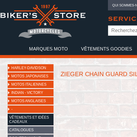
QUI SOMMES-
SERVIC
MARQUES MOTO
VÊTEMENTS GOODIES
NO
HARLEY-DAVIDSON
ZIEGER CHAIN GUARD SI
MOTOS JAPONAISES
MOTOS ITALIENNES
INDIAN - VICTORY
MOTOS ANGLAISES
-
VÊTEMENTS ET IDÉES
CADEAUX
CATALOGUES