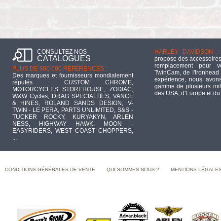
CONSULTEZ NOS
HARLEY DAVIDSON :
CATALOGUES
propose des accessoires
remplacement pour 
PLUS DE 900 000 RÉFÉRENCES :
TwinCam, de l'Ironhead 
Des marques et fournisseurs mondialement
expérience, nous avons
réputés : CUSTOM CHROME,
gamme de plusieurs mill
MOTORCYCLES STOREHOUSE, ZODIAC,
des USA, d'Europe et du
W&W Cycles, DRAG SPECIALTIES, VANCE
& HINES, ROLAND SANDS DESIGN, V-
TWIN - LE PERA, PARTS UNLIMITED, S&S -
TUCKER ROCKY, KURYAKYN, ARLEN
NESS, HIGHWAY HAWK, MOON -
EASYRIDERS, WEST COAST CHOPPERS,
...
CONDITIONS GÉNÉRALES DE VENTE
QUI SOMMES-NOUS ?
MENTIONS LÉGALE