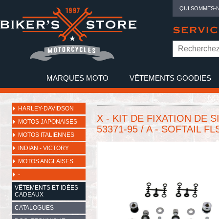
QUI SOMMES-
SERVIC
MARQUES MOTO
VÊTEMENTS GOODIES
NO
HARLEY-DAVIDSON
X - KIT DE FIXATION DE 
MOTOS JAPONAISES
53371-95 / A - SOFTAIL FL
MOTOS ITALIENNES
INDIAN - VICTORY
MOTOS ANGLAISES
-
VÊTEMENTS ET IDÉES
CADEAUX
CATALOGUES