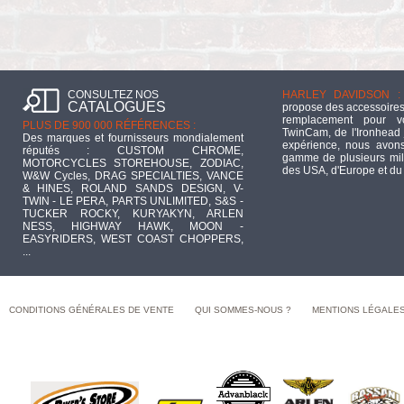
CONSULTEZ NOS
HARLEY DAVIDSON :
CATALOGUES
propose des accessoires
remplacement pour 
PLUS DE 900 000 RÉFÉRENCES :
TwinCam, de l'Ironhead 
Des marques et fournisseurs mondialement
expérience, nous avons
réputés : CUSTOM CHROME,
gamme de plusieurs mill
MOTORCYCLES STOREHOUSE, ZODIAC,
des USA, d'Europe et du
W&W Cycles, DRAG SPECIALTIES, VANCE
& HINES, ROLAND SANDS DESIGN, V-
TWIN - LE PERA, PARTS UNLIMITED, S&S -
TUCKER ROCKY, KURYAKYN, ARLEN
NESS, HIGHWAY HAWK, MOON -
EASYRIDERS, WEST COAST CHOPPERS,
...
CONDITIONS GÉNÉRALES DE VENTE
QUI SOMMES-NOUS ?
MENTIONS LÉGALE