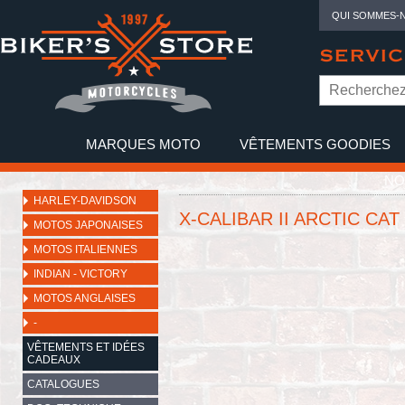
QUI SOMMES-
SERVIC
MARQUES MOTO
VÊTEMENTS GOODIES
NO
HARLEY-DAVIDSON
X-CALIBAR II ARCTIC CAT
MOTOS JAPONAISES
MOTOS ITALIENNES
INDIAN - VICTORY
MOTOS ANGLAISES
-
VÊTEMENTS ET IDÉES
CADEAUX
CATALOGUES