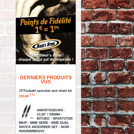
DERNIERS PRODUITS
VUS
JT/Tsubaki sprocket and chain kit
TTC
193,68
AMORTISSEURS -
13.25" / 336MM -
BITUBO - SPORTSTER
88UP - WME SERIE - WME DUAL
SHOCK ABSORBER SET - NOIR -
HD029WME02V2