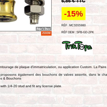
6,86 € TTC
-15%
RÉF : MCS555980
RÉF OEM : SPB-GD-2PK
ZOOM
entourage de plaque d'immatriculation, ou application Custom. La Paire
proposons également des bouchons de valves assortis, dans le cha
es & Bouchons
ith 1/4-20 stud and fit any license plate.