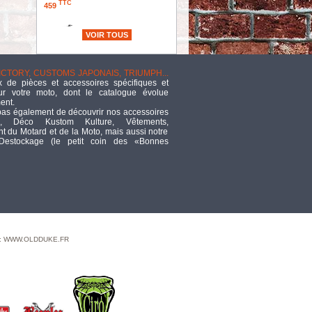
TTC
459
VOIR TOUS
ECHAPPEMENT -
NIGHTSTER RH975 /
RH975S 2022UP -
FREEDOM PERFORMANCE -
VICTORY, CUSTOMS JAPONAIS, TRIUMPH...
INDEPENDENCE "PERFORATED"
 de pièces et accessoires spécifiques et
- NOIR / EMBOUTS : SLASH CUT
ur votre moto, dont le catalogue évolue
NOIR - HD02150
ent.
TTC
1 019,19
pas également de découvrir nos accessoires
, Déco Kustom Kulture, Vêtements,
 du Motard et de la Moto, mais aussi notre
 Destockage (le petit coin des «Bonnes
CABLE DE RETOUR
LONGUEUR :142.00
CM - OEM 00000-00 -
DRAG SPECIALTIES - FINITION :
INOX
TTC
71,60
DISCONTINUED
TTC
0
 : WWW.OLDDUKE.FR
RACCORD DE
CONNECTION : AN3 >
1/8"-27 NPT MALE -
45° - GOODRIDGE - INOX - POLI -
823-03P3