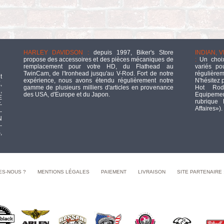
HARLEY DAVIDSON :
depuis 1997, Biker's Store
INDIAN, 
propose des accessoires et des pièces mécaniques de
:
Un choix
remplacement pour votre HD, du Flathead au
variés po
TwinCam, de l'Ironhead jusqu'au V-Rod. Fort de notre
régulièrem
t
expérience, nous avons étendu régulièrement notre
N'hésitez 
,
gamme de plusieurs milliers d'articles en provenance
Hot Rod
,
des USA, d'Europe et du Japon.
Equipement
E
rubrique
-
Affaires»).
-
N
-
,
ES-NOUS ?
MENTIONS LÉGALES
PAIEMENT
LIVRAISON
SITE PARTENAIRE