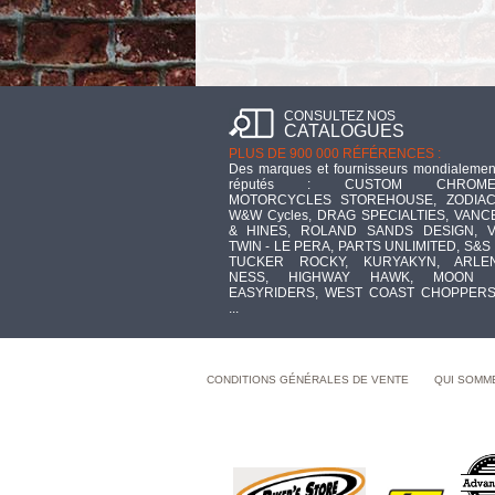
CONSULTEZ NOS
CATALOGUES
PLUS DE 900 000 RÉFÉRENCES :
Des marques et fournisseurs mondialemen
réputés : CUSTOM CHROME
MOTORCYCLES STOREHOUSE, ZODIAC
W&W Cycles, DRAG SPECIALTIES, VANC
& HINES, ROLAND SANDS DESIGN, V
TWIN - LE PERA, PARTS UNLIMITED, S&S 
TUCKER ROCKY, KURYAKYN, ARLE
NESS, HIGHWAY HAWK, MOON 
EASYRIDERS, WEST COAST CHOPPERS
...
CONDITIONS GÉNÉRALES DE VENTE
QUI SOMM