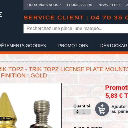
QUI SOMMES-NOUS ?
FOURNISSEURS
NEWSLETTER
SERVICE CLIENT : 04 70 35 
VÊTEMENTS GOODIES
PROMOTIONS
DÉSTOCKAG
NOUS CONTACTER
TRIK TOPZ - TRIK TOPZ LICENSE PLATE MOUNTS
 FINITION : GOLD
Promot
5,83 € 
Quantité