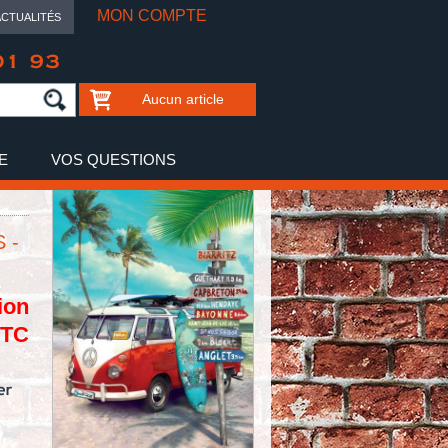
MON COMPTE
ACTUALITÉS
01 93
Aucun article
E
VOS QUESTIONS
 -
ion
TTC