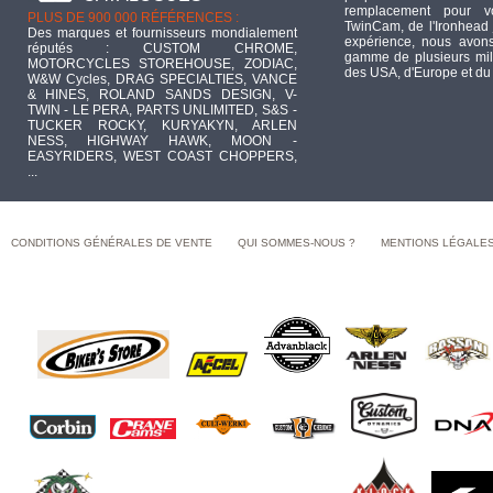
remplacement pour 
PLUS DE 900 000 RÉFÉRENCES :
TwinCam, de l'Ironhead 
Des marques et fournisseurs mondialement
expérience, nous avons
réputés : CUSTOM CHROME,
gamme de plusieurs mill
MOTORCYCLES STOREHOUSE, ZODIAC,
des USA, d'Europe et du
W&W Cycles, DRAG SPECIALTIES, VANCE
& HINES, ROLAND SANDS DESIGN, V-
TWIN - LE PERA, PARTS UNLIMITED, S&S -
TUCKER ROCKY, KURYAKYN, ARLEN
NESS, HIGHWAY HAWK, MOON -
EASYRIDERS, WEST COAST CHOPPERS,
...
CONDITIONS GÉNÉRALES DE VENTE
QUI SOMMES-NOUS ?
MENTIONS LÉGALE