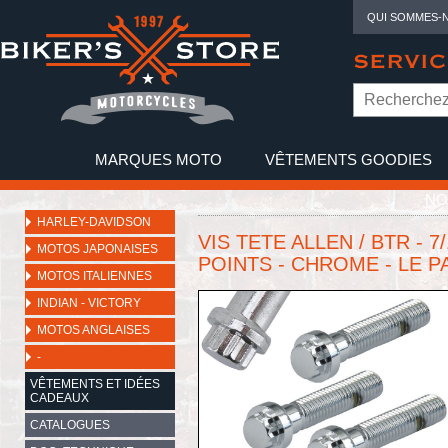
QUI SOMMES-
SERVIC
MARQUES MOTO
VÊTEMENTS GOODIES
NO
HARLEY-DAVIDSON
VIS TETE ALLEN / BTR - 7/1
MOTOS JAPONAISES
POINTS - CHROME - LE P
MOTOS ITALIENNES
INDIAN - VICTORY
MOTOS ANGLAISES
-
VÊTEMENTS ET IDÉES
CADEAUX
CATALOGUES