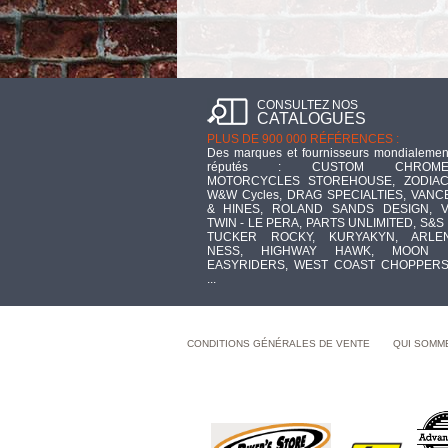
CONSULTEZ NOS
CATALOGUES
PLUS DE 900 000 RÉFÉRENCES :
Des marques et fournisseurs mondialemen
réputés : CUSTOM CHROME
MOTORCYCLES STOREHOUSE, ZODIAC
W&W Cycles, DRAG SPECIALTIES, VANC
& HINES, ROLAND SANDS DESIGN, V
TWIN - LE PERA, PARTS UNLIMITED, S&S 
TUCKER ROCKY, KURYAKYN, ARLE
NESS, HIGHWAY HAWK, MOON 
EASYRIDERS, WEST COAST CHOPPERS
...
CONDITIONS GÉNÉRALES DE VENTE
QUI SOMM