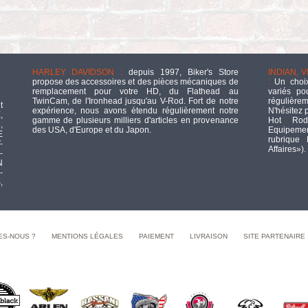
HARLEY DAVIDSON :
depuis 1997, Biker's Store
INDIAN, 
propose des accessoires et des pièces mécaniques de
:
Un choix
remplacement pour votre HD, du Flathead au
variés po
TwinCam, de l'Ironhead jusqu'au V-Rod. Fort de notre
régulièrem
t
expérience, nous avons étendu régulièrement notre
N'hésitez 
,
gamme de plusieurs milliers d'articles en provenance
Hot Rod
,
des USA, d'Europe et du Japon.
Equipement
E
rubrique
-
Affaires»).
-
N
-
,
ES-NOUS ?
MENTIONS LÉGALES
PAIEMENT
LIVRAISON
SITE PARTENAIRE