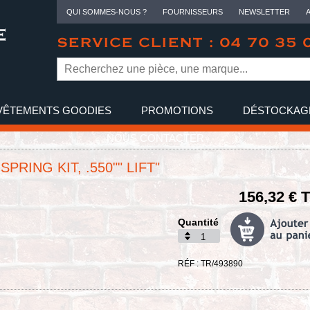
QUI SOMMES-NOUS ?
FOURNISSEURS
NEWSLETTER
SERVICE CLIENT : 04 70 35 
VÊTEMENTS GOODIES
PROMOTIONS
DÉSTOCKAG
NOUS CONTACTER
SPRING KIT, .550"" LIFT"
156,32 € 
Quantité
RÉF : TR/493890