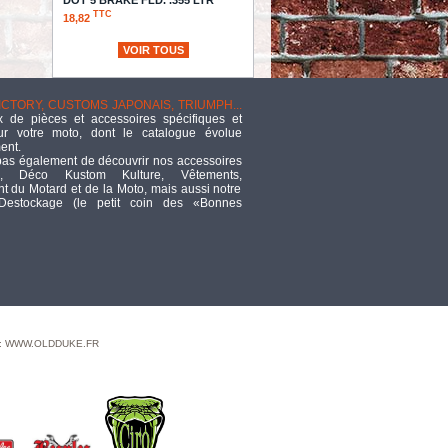
TTC
18,82
VOIR TOUS
CHOKE CABLE ASSEMBLY
TTC
84,17
"WISECO PISTON KIT, .020 X 3-
VICTORY, CUSTOMS JAPONAIS, TRIUMPH...
1/2"" BORE"
 de pièces et accessoires spécifiques et
ur votre moto, dont le catalogue évolue
TTC
511,83
ent.
pas également de découvrir nos accessoires
8in RISER STEM
, Déco Kustom Kulture, Vêtements,
TTC
68,75
 du Motard et de la Moto, mais aussi notre
 Destockage (le petit coin des «Bonnes
PISTON KT 53.95 STD
TTC
146,47
"2"" STRETCHED BOBBER GAS
TANK"
TTC
721,68
 : WWW.OLDDUKE.FR
- EMBLÈMES DE
RÉSERVOIR - 61/62 :
KIT DE MONTAGE - OEM 61740-90
/ T
TTC
34,34