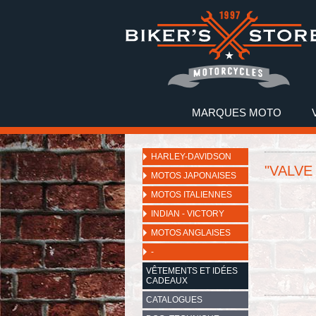
MARQUES MOTO
HARLEY-DAVIDSON
"VALVE 
MOTOS JAPONAISES
MOTOS ITALIENNES
INDIAN - VICTORY
MOTOS ANGLAISES
-
VÊTEMENTS ET IDÉES
CADEAUX
CATALOGUES