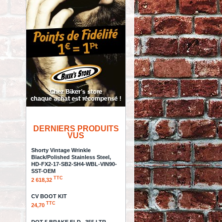
DERNIERS PRODUITS
VUS
Shorty Vintage Wrinkle
Black/Polished Stainless Steel,
HD-FX2-17-SB2-SH4-WBL-VIN90-
SST-OEM
TTC
2 618,32
CV BOOT KIT
TTC
24,70
DOT 5 BRAKE FLD. .355 LTR