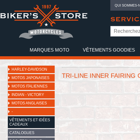
QUI SOMMES-
SERVIC
MARQUES MOTO
VÊTEMENTS GOODIES
NO
HARLEY-DAVIDSON
TRI-LINE INNER FAIRING
MOTOS JAPONAISES
MOTOS ITALIENNES
INDIAN - VICTORY
MOTOS ANGLAISES
-
VÊTEMENTS ET IDÉES
CADEAUX
CATALOGUES