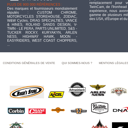
remplacement pour 
PLUS DE 900 000 RÉFÉRENCES :
TwinCam, de l'Ironhead 
Des marques et fournisseurs mondialement
expérience, nous avons
réputés : CUSTOM CHROME,
gamme de plusieurs mill
MOTORCYCLES STOREHOUSE, ZODIAC,
des USA, d'Europe et du
W&W Cycles, DRAG SPECIALTIES, VANCE
& HINES, ROLAND SANDS DESIGN, V-
TWIN - LE PERA, PARTS UNLIMITED, S&S -
TUCKER ROCKY, KURYAKYN, ARLEN
NESS, HIGHWAY HAWK, MOON -
EASYRIDERS, WEST COAST CHOPPERS,
...
CONDITIONS GÉNÉRALES DE VENTE
QUI SOMMES-NOUS ?
MENTIONS LÉGALE