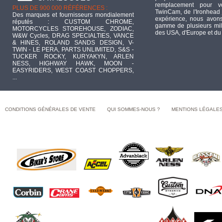
remplacement pour 
PLUS DE 900 000 RÉFÉRENCES :
TwinCam, de l'Ironhead 
Des marques et fournisseurs mondialement
expérience, nous avons
réputés : CUSTOM CHROME,
gamme de plusieurs mill
MOTORCYCLES STOREHOUSE, ZODIAC,
des USA, d'Europe et du
W&W Cycles, DRAG SPECIALTIES, VANCE
& HINES, ROLAND SANDS DESIGN, V-
TWIN - LE PERA, PARTS UNLIMITED, S&S -
TUCKER ROCKY, KURYAKYN, ARLEN
NESS, HIGHWAY HAWK, MOON -
EASYRIDERS, WEST COAST CHOPPERS,
...
CONDITIONS GÉNÉRALES DE VENTE
QUI SOMMES-NOUS ?
MENTIONS LÉGALE