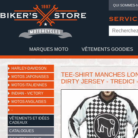
QUI SOMMES-
SERVIC
MARQUES MOTO
VÊTEMENTS GOODIES
NO
HARLEY-DAVIDSON
TEE-SHIRT MANCHES LO
MOTOS JAPONAISES
DIRTY JERSEY - TREDICI -
MOTOS ITALIENNES
INDIAN - VICTORY
MOTOS ANGLAISES
-
VÊTEMENTS ET IDÉES
CADEAUX
CATALOGUES