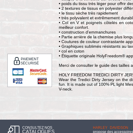
• poids du tissu très léger pour offrir d
• 2 textures de tissus en polyester diffé
• le tissu sèche très rapidement
• très polyvalent et extrêmement durab
• Col en V et poignets côtelés en cot
meilleur confort.
• construction d'emmanchures
• Partie arrière de la chemise plus lon
• Coutures de couleur contrastante app
• Graphiques sublimés résistants au la
• col en coton
• Étiquette originale HolyFreedom® ap
PAIEMENT
SÉCURISÉ
Merci de consulter le guide des taille
HOLY FREEDOM TREDICI DIRTY JER
Wear the Tredici Dirty Jersey on the dir
fun. It is made out of 100% PL light Me
V-neck.
CONSULTEZ NOS
HARLEY DAVIDSON :
CATALOGUES
propose des accessoires