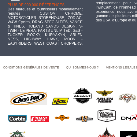
remplacement pour 
PLUS DE 900 000 RÉFÉRENCES :
TwinCam, de l'Ironhead 
Des marques et fournisseurs mondialement
expérience, nous avons
réputés : CUSTOM CHROME,
gamme de plusieurs mill
MOTORCYCLES STOREHOUSE, ZODIAC,
des USA, d'Europe et du
W&W Cycles, DRAG SPECIALTIES, VANCE
& HINES, ROLAND SANDS DESIGN, V-
TWIN - LE PERA, PARTS UNLIMITED, S&S -
TUCKER ROCKY, KURYAKYN, ARLEN
NESS, HIGHWAY HAWK, MOON -
EASYRIDERS, WEST COAST CHOPPERS,
...
CONDITIONS GÉNÉRALES DE VENTE
QUI SOMMES-NOUS ?
MENTIONS LÉGALE