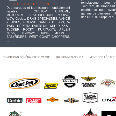
remplacement pour 
PLUS DE 900 000 RÉFÉRENCES :
TwinCam, de l'Ironhead 
Des marques et fournisseurs mondialement
expérience, nous avons
réputés : CUSTOM CHROME,
gamme de plusieurs mill
MOTORCYCLES STOREHOUSE, ZODIAC,
des USA, d'Europe et du
W&W Cycles, DRAG SPECIALTIES, VANCE
& HINES, ROLAND SANDS DESIGN, V-
TWIN - LE PERA, PARTS UNLIMITED, S&S -
TUCKER ROCKY, KURYAKYN, ARLEN
NESS, HIGHWAY HAWK, MOON -
EASYRIDERS, WEST COAST CHOPPERS,
...
CONDITIONS GÉNÉRALES DE VENTE
QUI SOMMES-NOUS ?
MENTIONS LÉGALE