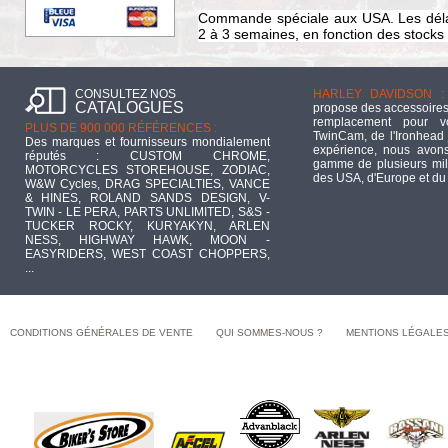
Commande spéciale aux USA. Les délai
2 à 3 semaines, en fonction des stocks 
CONSULTEZ NOS
HARLEY DAVIDSON :
CATALOGUES
propose des accessoires
remplacement pour 
PLUS DE 900 000 RÉFÉRENCES :
TwinCam, de l'Ironhead 
Des marques et fournisseurs mondialement
expérience, nous avons
réputés : CUSTOM CHROME,
gamme de plusieurs mill
MOTORCYCLES STOREHOUSE, ZODIAC,
des USA, d'Europe et du
W&W Cycles, DRAG SPECIALTIES, VANCE
& HINES, ROLAND SANDS DESIGN, V-
TWIN - LE PERA, PARTS UNLIMITED, S&S -
TUCKER ROCKY, KURYAKYN, ARLEN
NESS, HIGHWAY HAWK, MOON -
EASYRIDERS, WEST COAST CHOPPERS,
...
CONDITIONS GÉNÉRALES DE VENTE
QUI SOMMES-NOUS ?
MENTIONS LÉGALE