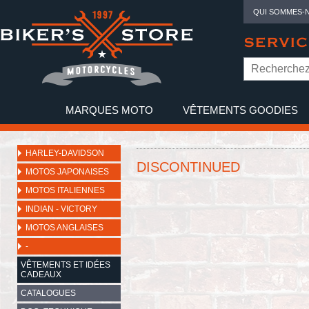
QUI SOMMES-
SERVIC
MARQUES MOTO
VÊTEMENTS GOODIES
NO
HARLEY-DAVIDSON
DISCONTINUED
MOTOS JAPONAISES
MOTOS ITALIENNES
INDIAN - VICTORY
MOTOS ANGLAISES
-
VÊTEMENTS ET IDÉES
CADEAUX
CATALOGUES