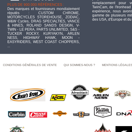
remplacement pour 
PLUS DE 900 000 RÉFÉRENCES :
TwinCam, de l'Ironhead 
Des marques et fournisseurs mondialement
expérience, nous avons
réputés : CUSTOM CHROME,
gamme de plusieurs mill
MOTORCYCLES STOREHOUSE, ZODIAC,
des USA, d'Europe et du
W&W Cycles, DRAG SPECIALTIES, VANCE
& HINES, ROLAND SANDS DESIGN, V-
TWIN - LE PERA, PARTS UNLIMITED, S&S -
TUCKER ROCKY, KURYAKYN, ARLEN
NESS, HIGHWAY HAWK, MOON -
EASYRIDERS, WEST COAST CHOPPERS,
...
CONDITIONS GÉNÉRALES DE VENTE
QUI SOMMES-NOUS ?
MENTIONS LÉGALE