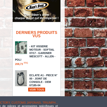
DERNIERS PRODUITS
VUS
- KIT VISSERIE
MOTEUR - SOFTAIL
07/17 - GARDNER
WESCOTT - ALLEN -
POLI
TTC
208,73
ECLATE A1 - PIECE N°
00 - JOINT DE
CONSOLE - OEM
67185-04
TTC
VOIR TOUS
41,15
REBOUND STOPPER CRF250/450
TTC
123,02
VICTORY, CUSTOMS JAPONAIS, TRIUMPH...
 de pièces et accessoires spécifiques et