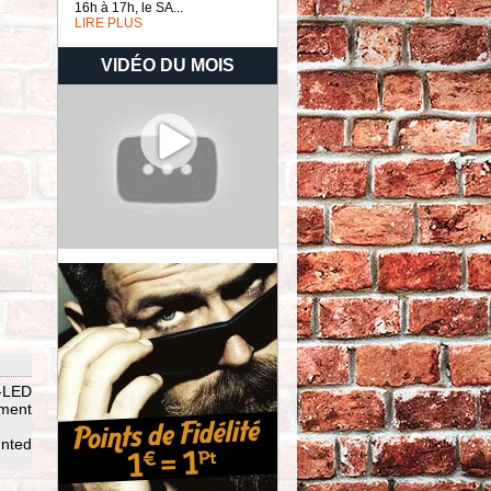
16h à 17h, le SA...
LIRE PLUS
VIDÉO DU MOIS
n-LED
ement
unted