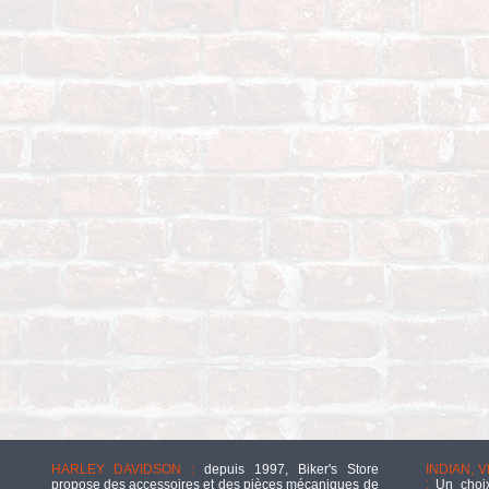
HARLEY DAVIDSON :
depuis 1997, Biker's Store
INDIAN, 
propose des accessoires et des pièces mécaniques de
:
Un choix