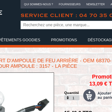
QUI SOMMES-NOUS ?
FOURNISSEURS
NEWSLETTER
SERVICE CLIENT : 04 70 35 
VÊTEMENTS GOODIES
PROMOTIONS
DÉSTOCKAG
NOUS CONTACTER
T D'AMPOULE DE FEU ARRIÈRE - OEM 68370-
POUR AMPOULE : 3157 - LA PIÈCE
Promot
13,09 € 
Quantité