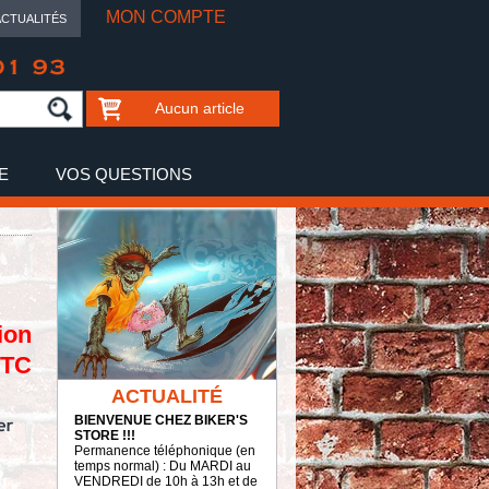
MON COMPTE
ACTUALITÉS
01 93
Aucun article
E
VOS QUESTIONS
ion
TTC
ACTUALITÉ
BIENVENUE CHEZ BIKER'S
STORE !!!
Permanence téléphonique (en
temps normal) : Du MARDI au
VENDREDI de 10h à 13h et de