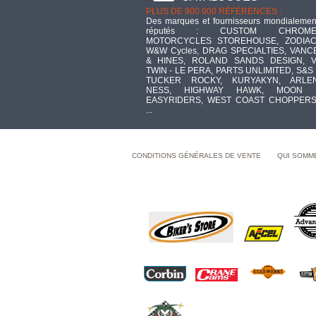
PLUS DE 900 000 RÉFÉRENCES :
Des marques et fournisseurs mondialemen
réputés : CUSTOM CHROME
MOTORCYCLES STOREHOUSE, ZODIAC
W&W Cycles, DRAG SPECIALTIES, VANC
& HINES, ROLAND SANDS DESIGN, V
TWIN - LE PERA, PARTS UNLIMITED, S&S 
TUCKER ROCKY, KURYAKYN, ARLE
NESS, HIGHWAY HAWK, MOON 
EASYRIDERS, WEST COAST CHOPPERS
...
CONDITIONS GÉNÉRALES DE VENTE
QUI SOMM