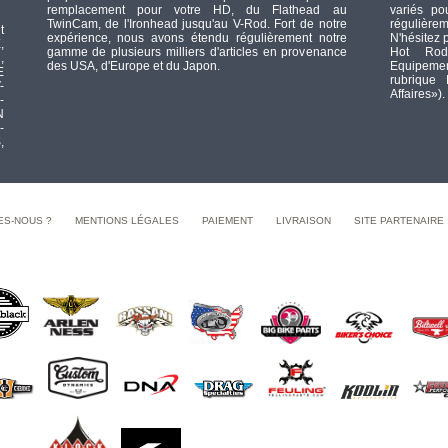
remplacement pour votre HD, du Flathead au
variés po
TwinCam, de l'Ironhead jusqu'au V-Rod. Fort de notre
régulièrem
t
expérience, nous avons étendu régulièrement notre
N'hésitez 
,
gamme de plusieurs milliers d'articles en provenance
Hot Rod
,
des USA, d'Europe et du Japon.
Equipement
E
rubrique
-
Affaires»).
-
N
-
,
ES-NOUS ?
MENTIONS LÉGALES
PAIEMENT
LIVRAISON
SITE PARTENAIRE