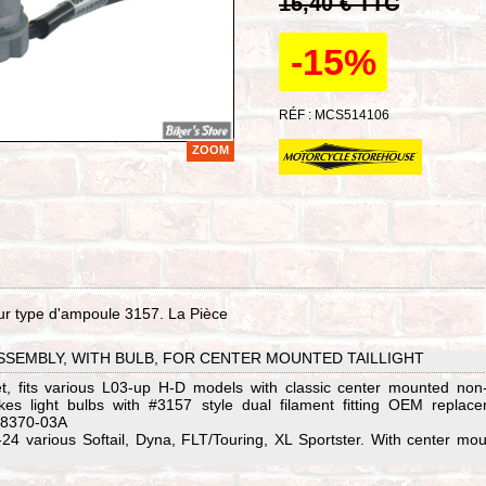
15,40 € TTC
-15%
RÉF : MCS514106
ZOOM
ur type d'ampoule 3157. La Pièce
SSEMBLY, WITH BULB, FOR CENTER MOUNTED TAILLIGHT
et, fits various L03-up H-D models with classic center mounted no
Takes light bulbs with #3157 style dual filament fitting OEM replac
68370-03A
-24 various Softail, Dyna, FLT/Touring, XL Sportster. With center mo