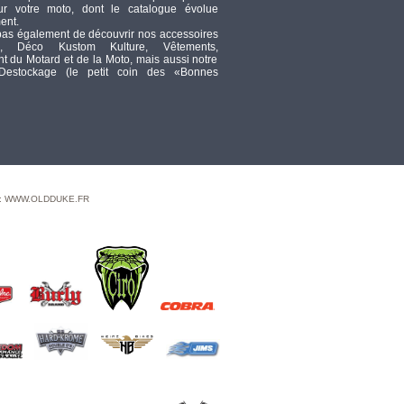
ur votre moto, dont le catalogue évolue
SHOCK COVERS TRIBAL BLK
ent.
TTC
36,67
pas également de découvrir nos accessoires
, Déco Kustom Kulture, Vêtements,
 du Motard et de la Moto, mais aussi notre
VESTE - JOHN DOE -
 Destockage (le petit coin des «Bonnes
MOTORSHIRT XTM -
JAUNE - TAILLE M
TTC
226,75
DISCONTINUED
TTC
0
 : WWW.OLDDUKE.FR
- GUIDON PAUL
YAFFE BAGGER
NATION - 1 1/4" MONKEY -
TOURING FLHR 99UP / FLTR
99/13 - HAUTEUR : 25.50CM -
NOIR BRILLANT
TTC
569,46
DISCONTINUED BY SUPPLIER
TTC
0
- BARRE DE PHARES
ADDITIONNELS -
FXWG 80/86 / SOFTAIL