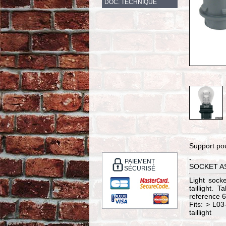
DOC. TECHNIQUE
Support po
-
PAIEMENT
SOCKET A
SÉCURISÉ
Light sock
taillight. 
reference 
Fits: > L03
taillight