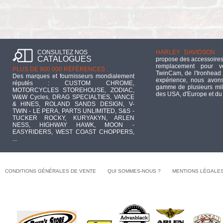
CONSULTEZ NOS
HARLEY DAVIDSON :
CATALOGUES
propose des accessoires
remplacement pour 
PLUS DE 900 000 RÉFÉRENCES :
TwinCam, de l'Ironhead 
Des marques et fournisseurs mondialement
expérience, nous avons
réputés : CUSTOM CHROME,
gamme de plusieurs mill
MOTORCYCLES STOREHOUSE, ZODIAC,
des USA, d'Europe et du
W&W Cycles, DRAG SPECIALTIES, VANCE
& HINES, ROLAND SANDS DESIGN, V-
TWIN - LE PERA, PARTS UNLIMITED, S&S -
TUCKER ROCKY, KURYAKYN, ARLEN
NESS, HIGHWAY HAWK, MOON -
EASYRIDERS, WEST COAST CHOPPERS,
...
CONDITIONS GÉNÉRALES DE VENTE
QUI SOMMES-NOUS ?
MENTIONS LÉGALE