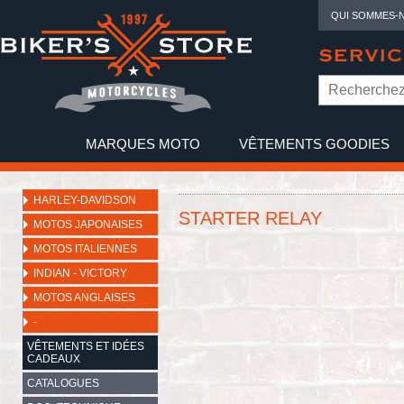
QUI SOMMES-
SERVIC
MARQUES MOTO
VÊTEMENTS GOODIES
NO
HARLEY-DAVIDSON
STARTER RELAY
MOTOS JAPONAISES
MOTOS ITALIENNES
INDIAN - VICTORY
MOTOS ANGLAISES
-
VÊTEMENTS ET IDÉES
CADEAUX
CATALOGUES