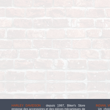
HARLEY DAVIDSON :
depuis 1997, Biker's Store
INDIAN, 
propose des accessoires et des pièces mécaniques de
:
Un choix