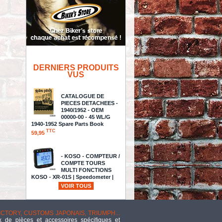
DERNIERS PRODUITS
VUS
CATALOGUE DE
PIECES DETACHEES -
1940/1952 - OEM
00000-00 - 45 WL/G
1940-1952 Spare Parts Book
TTC
59,95
- KOSO - COMPTEUR /
COMPTE TOURS
MULTI FONCTIONS
KOSO - XR-01S | Speedometer |
Street version - BB026001
VOIR TOUS
TTC
123,22
WSCRN RACE-IRID ZX10R 04-05
VICTORY, CUSTOMS JAPONAIS, TRIUMPH...
TTC
191,40
 de pièces et accessoires spécifiques et