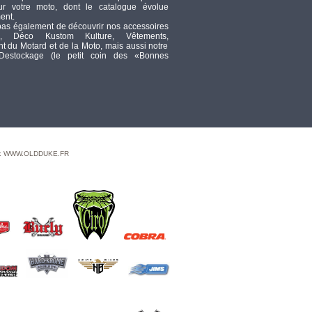
ur votre moto, dont le catalogue évolue
ent.
pas également de découvrir nos accessoires
VOILE DE JANTE - 19"
, Déco Kustom Kulture, Vêtements,
X 2.50 - 40 RAYONS -
 du Motard et de la Moto, mais aussi notre
DROP CENTER -
 Destockage (le petit coin des «Bonnes
VALVE METAL CENTRALE - OEM
43001-79 - NOIR
TTC
106,33
3 / Int - Embout
chrome Tapered Turn
Down Supertrapp
TTC
187,78
 : WWW.OLDDUKE.FR
Banner Indian Scout
TTC
71,37
- SWEAT SHIRT A
CAPUCHE - 13 1/2 - IT
S A CHOPPER BABY -
NOIR - TAILLE XXL
TTC
75
IN6 STNL 1/2-13 2
TTC
9,55