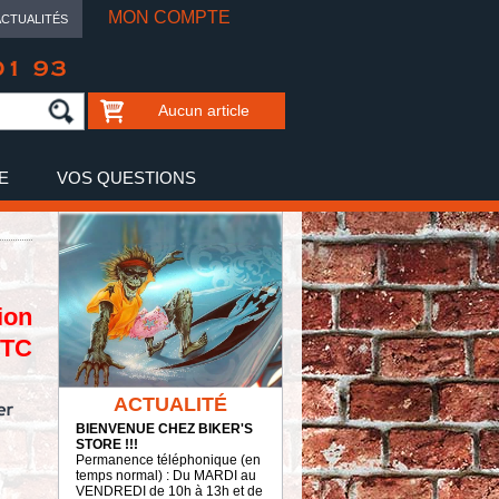
MON COMPTE
ACTUALITÉS
01 93
Aucun article
E
VOS QUESTIONS
ion
TTC
ACTUALITÉ
BIENVENUE CHEZ BIKER'S
STORE !!!
Permanence téléphonique (en
temps normal) : Du MARDI au
VENDREDI de 10h à 13h et de