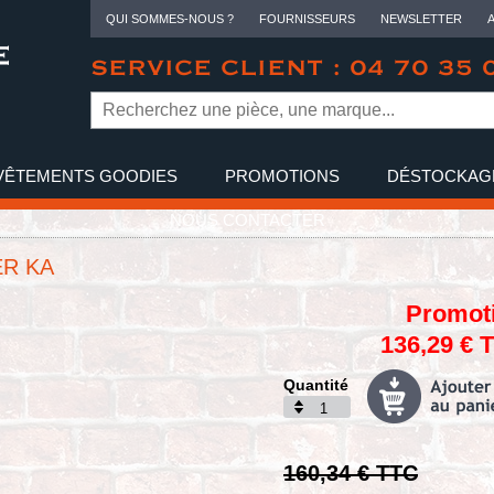
QUI SOMMES-NOUS ?
FOURNISSEURS
NEWSLETTER
SERVICE CLIENT : 04 70 35 
VÊTEMENTS GOODIES
PROMOTIONS
DÉSTOCKAG
NOUS CONTACTER
ER KA
Promot
136,29 € 
Quantité
160,34 € TTC