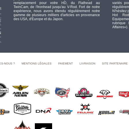
remplacement pour votre HD, du Flathead au
variés po
TwinCam, de l'Ironhead jusqu'au V-Rod. Fort de notre
régulièrem
t
expérience, nous avons étendu régulièrement notre
N'hésitez 
,
gamme de plusieurs milliers d'articles en provenance
Hot Rod
,
des USA, d'Europe et du Japon.
Equipement
E
rubrique
-
Affaires»).
-
N
-
,
ES-NOUS ?
MENTIONS LÉGALES
PAIEMENT
LIVRAISON
SITE PARTENAIRE