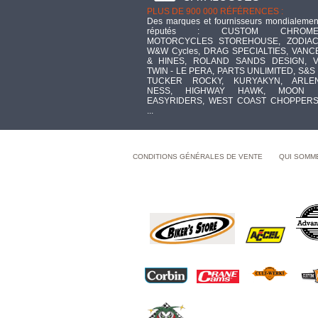
PLUS DE 900 000 RÉFÉRENCES :
Des marques et fournisseurs mondialemen
réputés : CUSTOM CHROME
MOTORCYCLES STOREHOUSE, ZODIAC
W&W Cycles, DRAG SPECIALTIES, VANC
& HINES, ROLAND SANDS DESIGN, V
TWIN - LE PERA, PARTS UNLIMITED, S&S 
TUCKER ROCKY, KURYAKYN, ARLE
NESS, HIGHWAY HAWK, MOON 
EASYRIDERS, WEST COAST CHOPPERS
...
CONDITIONS GÉNÉRALES DE VENTE
QUI SOMM