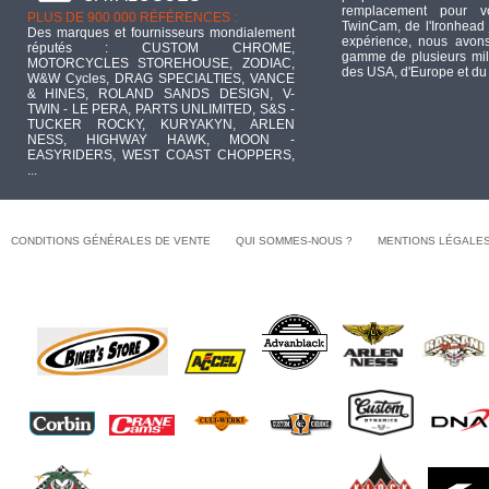
remplacement pour 
PLUS DE 900 000 RÉFÉRENCES :
TwinCam, de l'Ironhead 
Des marques et fournisseurs mondialement
expérience, nous avons
réputés : CUSTOM CHROME,
gamme de plusieurs mill
MOTORCYCLES STOREHOUSE, ZODIAC,
des USA, d'Europe et du
W&W Cycles, DRAG SPECIALTIES, VANCE
& HINES, ROLAND SANDS DESIGN, V-
TWIN - LE PERA, PARTS UNLIMITED, S&S -
TUCKER ROCKY, KURYAKYN, ARLEN
NESS, HIGHWAY HAWK, MOON -
EASYRIDERS, WEST COAST CHOPPERS,
...
CONDITIONS GÉNÉRALES DE VENTE
QUI SOMMES-NOUS ?
MENTIONS LÉGALE