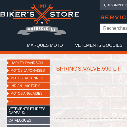
QUI SOMMES-
SERVIC
MARQUES MOTO
VÊTEMENTS GOODIES
NO
HARLEY-DAVIDSON
SPRINGS,VALVE.590 LIFT
MOTOS JAPONAISES
MOTOS ITALIENNES
INDIAN - VICTORY
MOTOS ANGLAISES
-
VÊTEMENTS ET IDÉES
CADEAUX
CATALOGUES