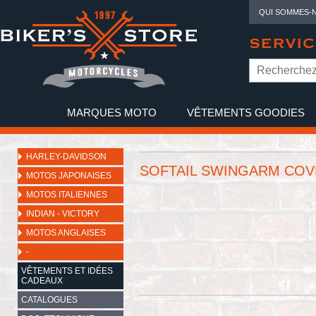
QUI SOMMES-
SERVIC
MARQUES MOTO
VÊTEMENTS GOODIES
NO
HARLEY-DAVIDSON
SOFTAIL SWINGARM COV
MOTOS JAPONAISES
MOTOS ITALIENNES
INDIAN - VICTORY
MOTOS ANGLAISES
-
VÊTEMENTS ET IDÉES
CADEAUX
CATALOGUES