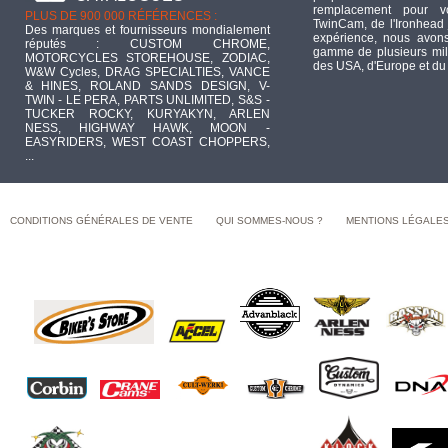
remplacement pour 
PLUS DE 900 000 RÉFÉRENCES :
TwinCam, de l'Ironhead 
Des marques et fournisseurs mondialement
expérience, nous avons
réputés : CUSTOM CHROME,
gamme de plusieurs mill
MOTORCYCLES STOREHOUSE, ZODIAC,
des USA, d'Europe et du
W&W Cycles, DRAG SPECIALTIES, VANCE
& HINES, ROLAND SANDS DESIGN, V-
TWIN - LE PERA, PARTS UNLIMITED, S&S -
TUCKER ROCKY, KURYAKYN, ARLEN
NESS, HIGHWAY HAWK, MOON -
EASYRIDERS, WEST COAST CHOPPERS,
...
CONDITIONS GÉNÉRALES DE VENTE
QUI SOMMES-NOUS ?
MENTIONS LÉGALE