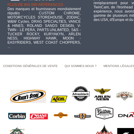
remplacement pour 
PLUS DE 900 000 RÉFÉRENCES :
TwinCam, de l'Ironhead 
Des marques et fournisseurs mondialement
expérience, nous avons
réputés : CUSTOM CHROME,
gamme de plusieurs mill
MOTORCYCLES STOREHOUSE, ZODIAC,
des USA, d'Europe et du
W&W Cycles, DRAG SPECIALTIES, VANCE
& HINES, ROLAND SANDS DESIGN, V-
TWIN - LE PERA, PARTS UNLIMITED, S&S -
TUCKER ROCKY, KURYAKYN, ARLEN
NESS, HIGHWAY HAWK, MOON -
EASYRIDERS, WEST COAST CHOPPERS,
...
CONDITIONS GÉNÉRALES DE VENTE
QUI SOMMES-NOUS ?
MENTIONS LÉGALE