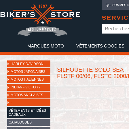
QUI SOMMES-
SERVIC
MARQUES MOTO
VÊTEMENTS GOODIES
NO
HARLEY-DAVIDSON
SILHOUETTE SOLO SEAT 
MOTOS JAPONAISES
FLSTF 00/06, FLSTC 2000
MOTOS ITALIENNES
INDIAN - VICTORY
MOTOS ANGLAISES
-
VÊTEMENTS ET IDÉES
CADEAUX
CATALOGUES